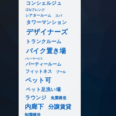
コンシェルジュ
ゴルフレンジ
シアタールーム
スパ
タワーマンション
デザイナーズ
トランクルーム
バイク置き場
バレーサービス
パーティールーム
フィットネス
プール
ペット可
ペット足洗い場
ラウンジ
免震構造
内廊下
分譲賃貸
制震構造