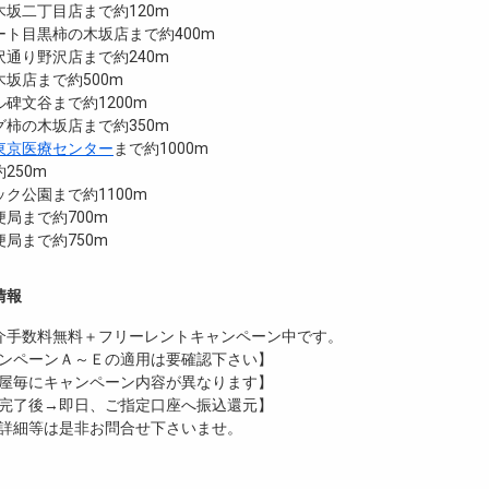
坂二丁目店まで約120m
ト目黒柿の木坂店まで約400m
通り野沢店まで約240m
坂店まで約500m
碑文谷まで約1200m
柿の木坂店まで約350m
東京医療センター
まで約1000m
250m
ク公園まで約1100m
局まで約700m
局まで約750m
情報
介手数料無料
＋
フリーレント
キャンペーン中です。
ンペーンＡ～Ｅの適用は要確認下さい】
屋毎にキャンペーン内容が異なります】
完了後→即日、ご指定口座へ振込還元】
詳細等は是非お問合せ下さいませ。