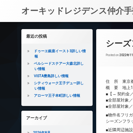
オーキッドレジデンス仲介手
コ
ン
左サイドバー
最近の投稿
テ
シーズ
ン
ツ
ドゥーエ銀座イースト3詳しい情
へ
Posted on
2022年1
報
ス
ベルシードステアー大森北詳し
キ
い情報
ッ
VISTA豊島詳しい情報
プ
住 所 東京都
シティウォーク王子デュー詳し
概 要 地上10
い情報
■【→ 契約
アローマ王子本町詳しい情報
■全部屋対象
■全部屋対象
■物件名フリ
アーカイブ
シーズンフラ
■近隣周辺施
2026年8月