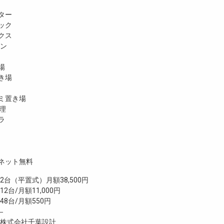
ター
ック
クス
ホン
場
き場
ミ置き場
理
ラ
ネット無料
（平置式）月額38,500円
2台/月額11,000円
台/月額550円
―
株式会社千葉設計