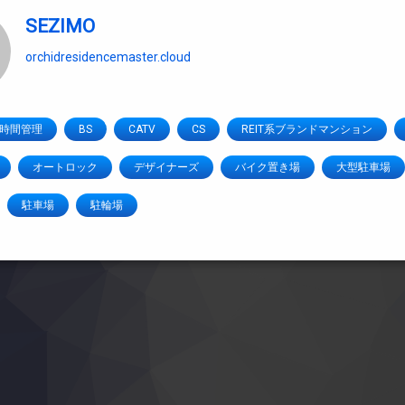
SEZIMO
orchidresidencemaster.cloud
4時間管理
BS
CATV
CS
REIT系ブランドマンション
オートロック
デザイナーズ
バイク置き場
大型駐車場
駐車場
駐輪場