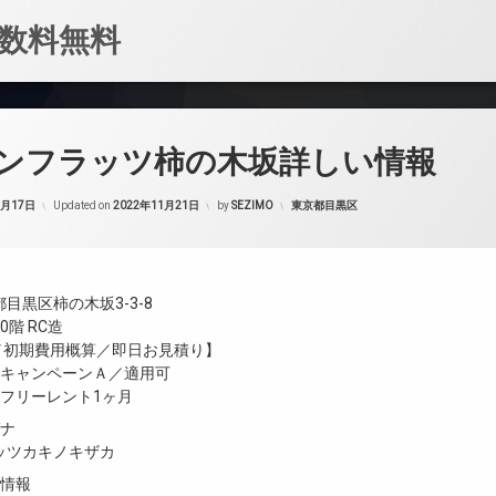
数料無料
ンフラッツ柿の木坂詳しい情報
カテゴリー:
1月17日
Updated on
2022年11月21日
by
SEZIMO
東京都目黒区
目黒区柿の木坂3-3-8
階 RC造
金／初期費用概算／即日お見積り】
／キャンペーンＡ／適用可
／フリーレント1ヶ月
ガナ
ッツカキノキザカ
設情報