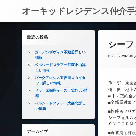
オーキッドレジデンス仲介手
コ
ン
左サイドバー
最近の投稿
テ
シーフ
ン
ツ
ガーデンザヴィス不動前詳しい
へ
Posted on
2023年3
情報
ス
ベルシードステアー武蔵小山詳
キ
しい情報
ッ
パークアクシス五反田スカイタ
プ
住 所 東京都
ワー詳しい情報
概 要 地上7
ドゥーエ銀座イースト3詳しい情
■【→ 契約
報
■全部屋対象
ベルシードステアー大森北詳し
い情報
■物件名フリ
シーフォルム
ＳＹＦＯＲＭ
アーカイブ
■近隣周辺施