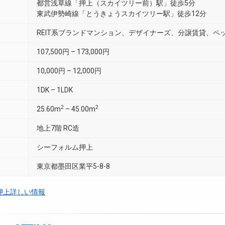
都営浅草線「押上（スカイツリー前）駅」徒歩5分
東武伊勢崎線「とうきょうスカイツリー駅」徒歩12分
REIT系ブランドマンション、デザイナーズ、分譲賃貸、ペ
107,500円 – 173,000円
10,000円 – 12,000円
1DK – 1LDK
2
2
25.60m
– 45.00m
地上7階 RC造
シーフォルム押上
東京都墨田区業平5-8-8
押上詳しい情報