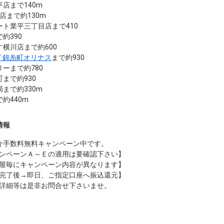
店まで140m
平店まで約130m
ト業平三丁目店まで410
約390
横川店まで約600
ズ 錦糸町オリナス
まで約930
ーまで約780
まで約930
まで約330m
約440m
情報
介手数料無料
キャンペーン中です。
ンペーンＡ～Ｅの適用は要確認下さい】
屋毎にキャンペーン内容が異なります】
完了後→即日、ご指定口座へ振込還元】
詳細等は是非お問合せ下さいませ。