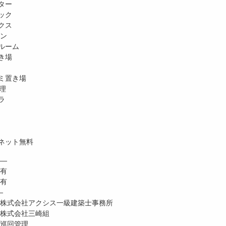
ター
ック
クス
ホン
ルーム
き場
ミ置き場
理
ラ
ネット無料
―
 有
有
―
式会社アクシス一級建築士事務所
株式会社三崎組
巡回管理