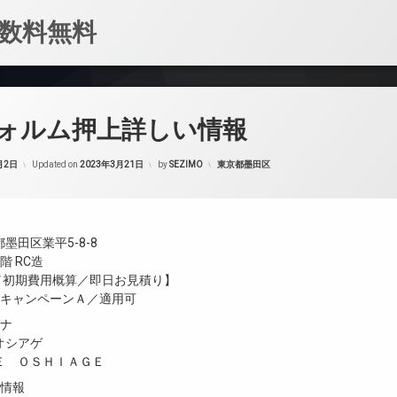
数料無料
ォルム押上詳しい情報
カテゴリー:
月2日
Updated on
2023年3月21日
by
SEZIMO
東京都墨田区
墨田区業平5-8-8
階 RC造
金／初期費用概算／即日お見積り】
／キャンペーンＡ／適用可
ガナ
オシアゲ
Ｅ ＯＳＨＩＡＧＥ
設情報