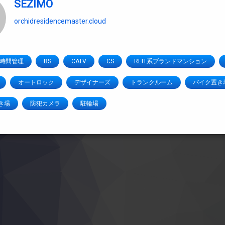
SEZIMO
orchidresidencemaster.cloud
4時間管理
BS
CATV
CS
REIT系ブランドマンション
オートロック
デザイナーズ
トランクルーム
バイク置き
き場
防犯カメラ
駐輪場