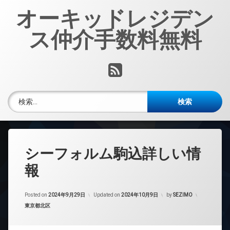
コ
オーキッドレジデン
ン
テ
ス仲介手数料無料
ン
ツ
へ
RSS
ス
キ
ッ
検索:
プ
シーフォルム駒込詳しい情
報
Posted on
2024年9月29日
Updated on
2024年10月9日
by
SEZIMO
カテゴリー:
東京都北区