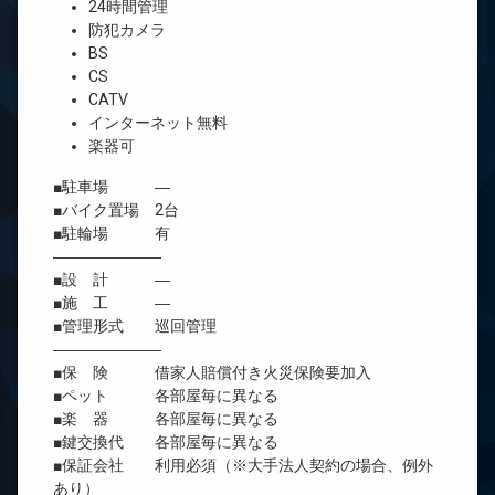
24時間管理
防犯カメラ
BS
CS
CATV
インターネット無料
楽器可
■駐車場 ―
■バイク置場 2台
■駐輪場 有
―――――――
■設 計 ―
■施 工 ―
■管理形式 巡回管理
―――――――
■保 険 借家人賠償付き火災保険要加入
■ペット 各部屋毎に異なる
■楽 器 各部屋毎に異なる
■鍵交換代 各部屋毎に異なる
■保証会社 利用必須（※大手法人契約の場合、例外
あり）