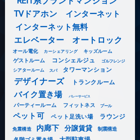
REIT系ブランドマンション
TVドアホン
インターネット
インターネット無料
エレベーター
オートロック
オール電化
キッズルーム
カーシェアリング
コンシェルジュ
ゲストルーム
ゴルフレンジ
タワーマンション
シアタールーム
スパ
デザイナーズ
トランクルーム
バイク置き場
バレーサービス
フィットネス
パーティールーム
プール
ペット可
ラウンジ
ペット足洗い場
内廊下
分譲賃貸
免震構造
制震構造
大型駐車場
各階ゴミ置き場