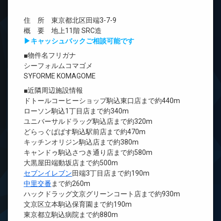
住 所 東京都北区田端3-7-9
概 要 地上11階 SRC造
▶キャッシュバックご相談可能です
■物件名フリガナ
シーフォルムコマゴメ
SYFORME KOMAGOME
■近隣周辺施設情報
ドトールコーヒーショップ駒込東口店まで約440m
ローソン駒込1丁目店まで約340m
ユニバーサルドラッグ駒込店まで約320m
どらっぐぱぱす駒込駅前店まで約470m
キッチンオリジン駒込店まで約380m
キャンドゥ駒込さつき通り店まで約580m
大黒屋田端動坂店まで約500m
セブンイレブン
田端3丁目店まで約190m
中里交番
まで約260m
ハックドラッグ文京グリーンコート店まで約930m
文京区立本駒込保育園まで約190m
東京都立駒込病院まで約880m