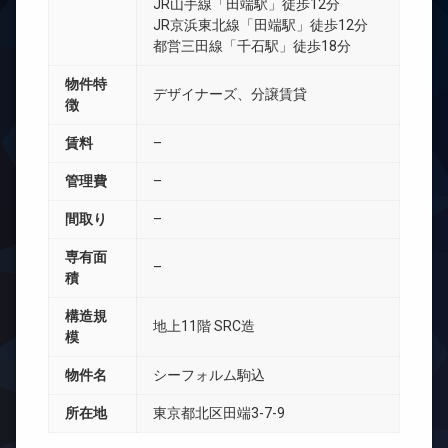
JR山手線「田端駅」徒歩12分
JR京浜東北線「田端駅」徒歩12分
都営三田線「千石駅」徒歩18分
物件特
デザイナーズ、分譲賃貸
徴
賃料
–
管理費
–
間取り
–
専有面
–
積
構造規
地上11階 SRC造
模
物件名
シーフォルム駒込
所在地
東京都北区田端3-7-9