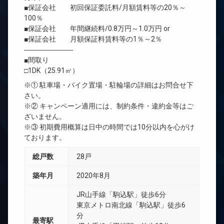
■保証会社 初回保証委託料/月額賃料等の20％～
100％
■保証会社 年間継続料/0.8万円～1.0万円 or
■保証会社 月額保証料賃料等の1％～2％
―――――――
■間取り
□1DK（25.91㎡）
※① 駐車場・バイク置場・駐輪場の詳細はお問合せ下
さい。
※② キャンペーン適用には、制約条件・違約金等はご
ざいません。
※③ 初期費用概算は日中の時間では10分以内を心がけ
ております。
総戸数
28戸
築年月
2020年8月
JR山手線「駒込駅」徒歩6分
東京メトロ南北線「駒込駅」徒歩6
分
最寄駅