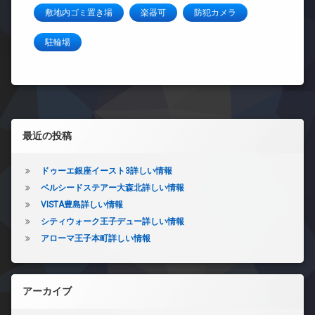
敷地内ゴミ置き場
楽器可
防犯カメラ
駐輪場
左サイドバー
最近の投稿
ドゥーエ銀座イースト3詳しい情報
ベルシードステアー大森北詳しい情報
VISTA豊島詳しい情報
シティウォーク王子デュー詳しい情報
アローマ王子本町詳しい情報
アーカイブ