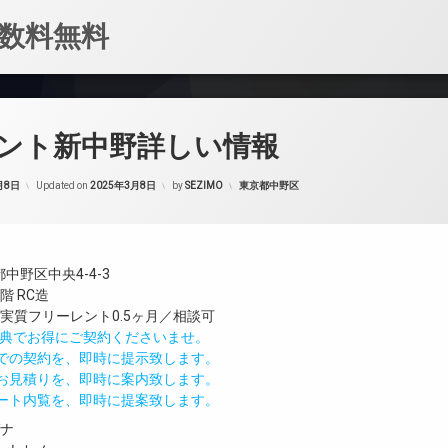
数料無料
ント新中野詳しい情報
カテゴリー:
月8日
Updated on
2025年3月8日
by
SEZIMO
東京都中野区
中野区中央4-4-3
階 RC造
実質フリーレント0.5ヶ月／相談可
IND特典でお得にご契約くださいませ。
値での契約を、即時に提示致します。
のお見積りを、即時に案内致します。
モート内覧を、即時に提案致します。
ガナ