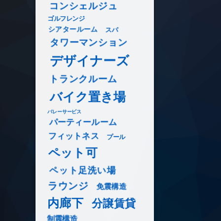
コンシェルジュ
ゴルフレンジ
シアタールーム
スパ
タワーマンション
デザイナーズ
トランクルーム
バイク置き場
バレーサービス
パーティールーム
フィットネス
プール
ペット可
ペット足洗い場
ラウンジ
免震構造
内廊下
分譲賃貸
制震構造