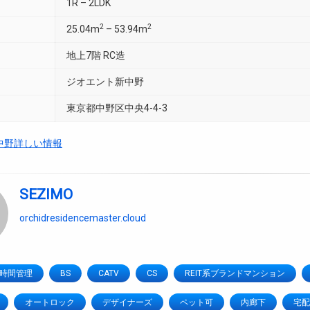
1R – 2LDK
2
2
25.04m
– 53.94m
地上7階 RC造
ジオエント新中野
東京都中野区中央4-4-3
中野詳しい情報
SEZIMO
orchidresidencemaster.cloud
4時間管理
BS
CATV
CS
REIT系ブランドマンション
オートロック
デザイナーズ
ペット可
内廊下
宅配