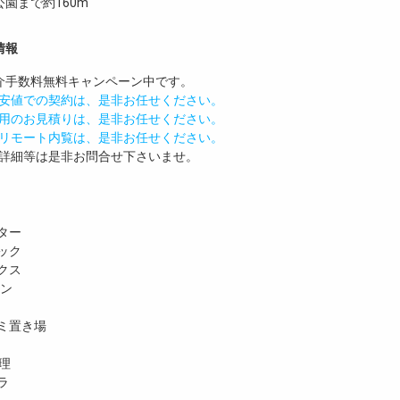
園まで約160m
情報
介手数料無料
キャンペーン中です。
安値での契約は、是非お任せください。
用のお見積りは、是非お任せください。
リモート内覧は、是非お任せください。
詳細等は是非お問合せ下さいませ。
ター
ック
クス
ホン
ミ置き場
理
ラ