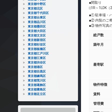
■間取り
東京都中野区
□1R～1LDK（2
東京都北区
東京都千代田区
■① 駐車場
東京都台東区
■② 内覧の
東京都品川区
■③ 物件写
東京都墨田区
東京都大田区
総戸数
東京都文京区
東京都新宿区
築年月
東京都杉並区
東京都板橋区
東京都江戸川区
東京都江東区
東京都渋谷区
最寄駅
東京都港区
東京都目黒区
東京都練馬区
東京都荒川区
物件特徴
東京都葛飾区
東京都豊島区
賃料
東京都足立区
管理費