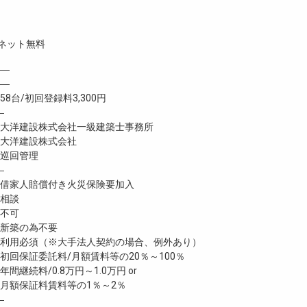
ネット無料
―
 ―
台/初回登録料3,300円
―
洋建設株式会社一級建築士事務所
大洋建設株式会社
巡回管理
―
家人賠償付き火災保険要加入
相談
不可
新築の為不要
利用必須（※大手法人契約の場合、例外あり）
回保証委託料/月額賃料等の20％～100％
継続料/0.8万円～1.0万円 or
月額保証料賃料等の1％～2％
―