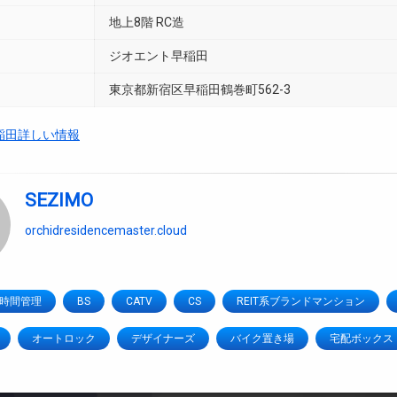
地上8階 RC造
ジオエント早稲田
東京都新宿区早稲田鶴巻町562-3
稲田詳しい情報
SEZIMO
orchidresidencemaster.cloud
4時間管理
BS
CATV
CS
REIT系ブランドマンション
オートロック
デザイナーズ
バイク置き場
宅配ボックス