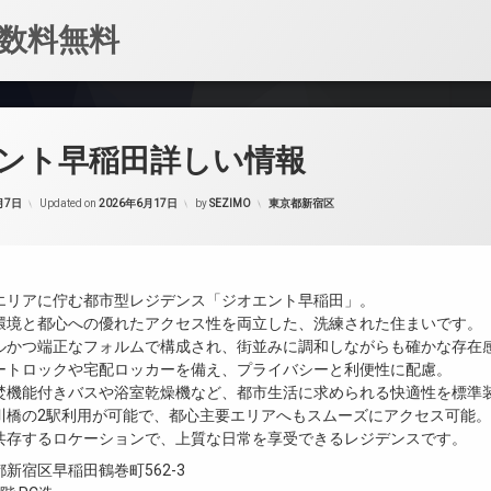
数料無料
ント早稲田詳しい情報
カテゴリー:
月7日
Updated on
2026年6月17日
by
SEZIMO
東京都新宿区
エリアに佇む都市型レジデンス「ジオエント早稲田」。
環境と都心への優れたアクセス性を両立した、洗練された住まいです。
ルかつ端正なフォルムで構成され、街並みに調和しながらも確かな存在
ートロックや宅配ロッカーを備え、プライバシーと利便性に配慮。
焚機能付きバスや浴室乾燥機など、都市生活に求められる快適性を標準
川橋の2駅利用が可能で、都心主要エリアへもスムーズにアクセス可能。
共存するロケーションで、上質な日常を享受できるレジデンスです。
新宿区早稲田鶴巻町562-3