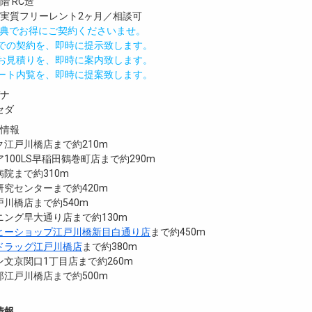
階 RC造
／実質フリーレント2ヶ月／相談可
IND特典でお得にご契約くださいませ。
値での契約を、即時に提示致します。
のお見積りを、即時に案内致します。
モート内覧を、即時に提案致します。
ガナ
セダ
設情報
江戸川橋店まで約210m
100LS早稲田鶴巻町店まで約290m
院まで約310m
究センターまで約420m
川橋店まで約540m
ング早大通り店まで約130m
ヒーショップ江戸川橋新目白通り店
まで約450m
ドラッグ江戸川橋店
まで約380m
文京関口1丁目店まで約260m
江戸川橋店まで約500m
情報