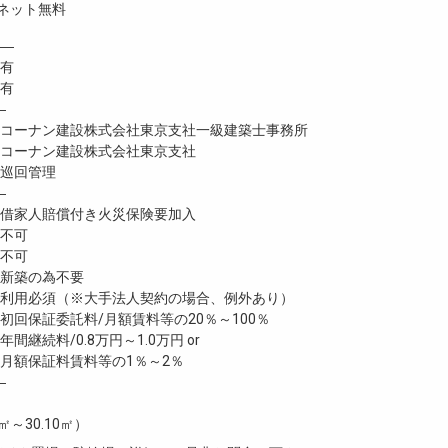
ネット無料
―
 有
有
―
ーナン建設株式会社東京支社一級建築士事務所
ーナン建設株式会社東京支社
巡回管理
―
家人賠償付き火災保険要加入
不可
不可
新築の為不要
利用必須（※大手法人契約の場合、例外あり）
回保証委託料/月額賃料等の20％～100％
継続料/0.8万円～1.0万円 or
月額保証料賃料等の1％～2％
―
5㎡～30.10㎡）