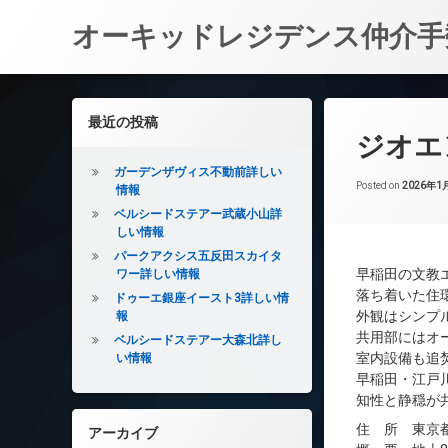
オーキッドレジデンス仲介手
コ
ン
左サイドバー
最近の投稿
テ
ジオエ
ン
ツ
ガーデンザヴィス不動前詳しい
へ
Posted on
2026年1
情報
ス
ベルシードステアー武蔵小山詳
キ
しい情報
ッ
パークアクシス五反田スカイタ
プ
早稲田の文教
ワー詳しい情報
落ち着いた住
ドゥーエ銀座イースト3詳しい情
外観はシンプ
報
共用部にはオ
ベルシードステアー大森北詳し
室内設備も追
い情報
早稲田・江戸
知性と静穏が
住 所 東京都
アーカイブ