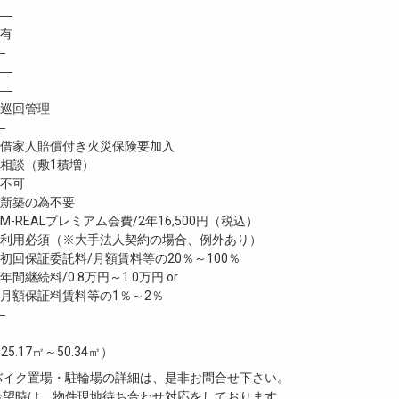
 ―
有
―
―
―
巡回管理
―
家人賠償付き火災保険要加入
談（敷1積増）
不可
新築の為不要
-REALプレミアム会費/2年16,500円（税込）
利用必須（※大手法人契約の場合、例外あり）
回保証委託料/月額賃料等の20％～100％
継続料/0.8万円～1.0万円 or
月額保証料賃料等の1％～2％
―
25.17㎡～50.34㎡）
・バイク置場・駐輪場の詳細は、是非お問合せ下さい。
ご希望時は、物件現地待ち合わせ対応をしております。