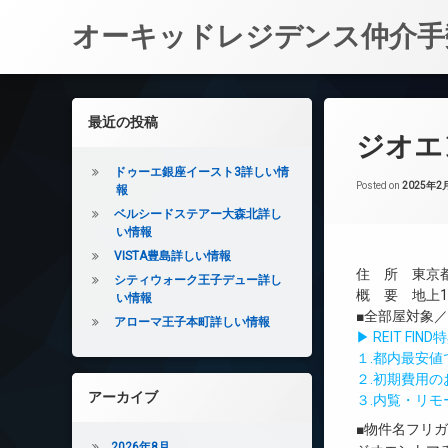
オーキッドレジデンス仲介手
コ
ン
左サイドバー
最近の投稿
テ
ジオエ
ン
ツ
ドゥーエ銀座イースト3詳しい情
へ
Posted on
2025年2
報
ス
ベルシードステアー大森北詳し
キ
い情報
ッ
VISTA豊島詳しい情報
プ
住 所 東京都
シティウォーク王子デュー詳し
概 要 地上12
い情報
■全部屋対象
アローマ王子本町詳しい情報
▶ REIT F
１.都内最安
２.初期費用
アーカイブ
３.内覧・リ
■物件名フリ
2026年8月