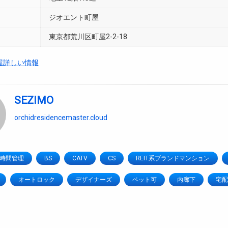
ジオエント町屋
東京都荒川区町屋2-2-18
屋詳しい情報
SEZIMO
orchidresidencemaster.cloud
4時間管理
BS
CATV
CS
REIT系ブランドマンション
オートロック
デザイナーズ
ペット可
内廊下
宅配