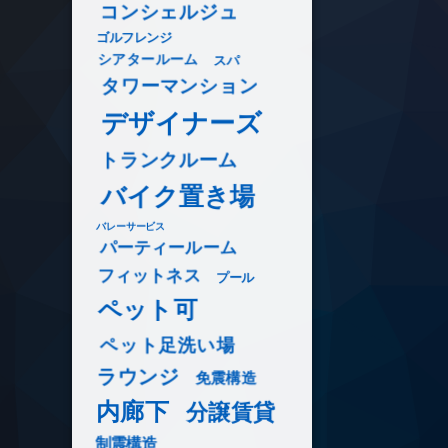
コンシェルジュ
ゴルフレンジ
シアタールーム
スパ
タワーマンション
デザイナーズ
トランクルーム
バイク置き場
バレーサービス
パーティールーム
フィットネス
プール
ペット可
ペット足洗い場
ラウンジ
免震構造
内廊下
分譲賃貸
制震構造