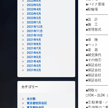
2022年6月
■バイク置場
2022年5月
■駐輪場 
2022年4月
2022年3月
――――――
2022年2月
■設 計 
2022年1月
■施 工 
2021年12月
■管理形式 
2021年11月
――――――
2021年10月
■保 険 借
2021年9月
2021年8月
■ペット 相
2021年7月
■楽 器 
2021年6月
■鍵交換代 
2021年5月
■その他① M
2021年4月
■保証会社 
2021年3月
■保証会社 初
2021年2月
■保証会社 年間
■保証会社 
――――――
カテゴリー
■間取り
□1DK～2LDK（
未分類
■① 駐車場
東京都世田谷区
■② 内覧の
東京都中央区