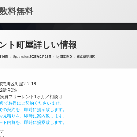
数料無料
ント町屋詳しい情報
カテゴリー:
月16日
Updated on
2025年2月25日
by
SEZIMO
東京都荒川区
荒川区町屋2-2-18
階 RC造
／実質フリーレント1ヶ月／相談可
IND特典でお得にご契約くださいませ。
値での契約を、即時に提示致します。
のお見積りを、即時に案内致します。
モート内覧を、即時に提案致します。
ガナ