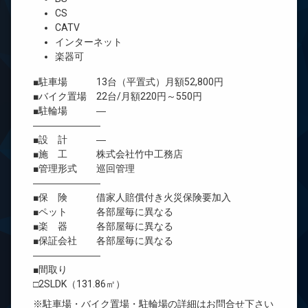
CS
CATV
インターネット
楽器可
■駐車場 13台（平置式）月額52,800円
■バイク置場 22台/月額220円～550円
■駐輪場 ―
―――――――
■設 計 ―
■施 工 株式会社竹中工務店
■管理形式 巡回管理
―――――――
■保 険 借家人賠償付き火災保険要加入
■ペット 各部屋毎に異なる
■楽 器 各部屋毎に異なる
■保証会社 各部屋毎に異なる
―――――――
■間取り
□2SLDK（131.86㎡）
※駐車場・バイク置場・駐輪場の詳細はお問合せ下さい