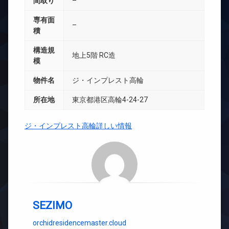
間取り
–
専有面
–
積
構造規
地上5階 RC造
模
物件名
ジ・インプレスト高輪
所在地
東京都港区高輪4-24-27
ジ・インプレスト高輪詳しい情報
SEZIMO
orchidresidencemaster.cloud