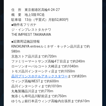
住 所 東京都港区高輪4-24-27
概 要 地上5階 RC造
駐車場 13台（平置式）月額52,800円
■物件名フリガナ
ジ・インプレストタカナワ
THE IMPREST TAKANAWA
■近隣周辺施設情報
KINOKUNIYA entreeルミネザ・キッチン品川店まで約
580m
京急ストア品川店まで約720m
ファミリーマートサンズ高輪4丁目店まで約240m
ローソンオーバルコート大崎店まで約1040m
トモズ品川インターシティ店まで約1050m
品川プリンスホテルアネックスタワー
まで約820m
ウィング高輪WESTまで約600m
品川インターシティまで約1010m
丸亀製麺品川店まで約770m
無添くら寿司品川駅前店まで約750m
ゆうちょ銀行本店ウィング高輪内出張所まで約610m