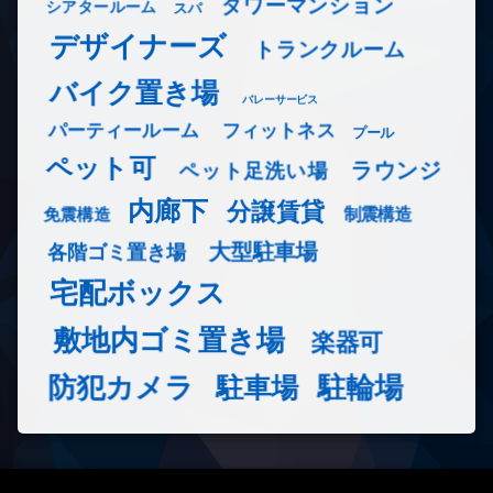
タワーマンション
シアタールーム
スパ
デザイナーズ
トランクルーム
バイク置き場
バレーサービス
フィットネス
パーティールーム
プール
ペット可
ラウンジ
ペット足洗い場
内廊下
分譲賃貸
免震構造
制震構造
大型駐車場
各階ゴミ置き場
宅配ボックス
敷地内ゴミ置き場
楽器可
防犯カメラ
駐輪場
駐車場