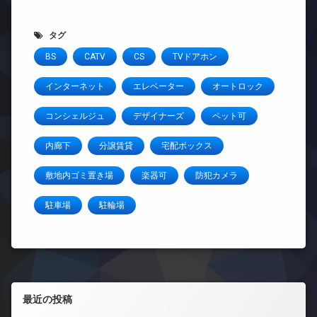
タグ
BS
CATV
CS
TVドアホン
インターネット
エレベーター
オートロック
コンシェルジュ
デザイナーズ
ペット可
内廊下
分譲賃貸
宅配ボックス
敷地内ゴミ置き場
楽器可
防犯カメラ
駐車場
駐輪場
左サイドバー
最近の投稿