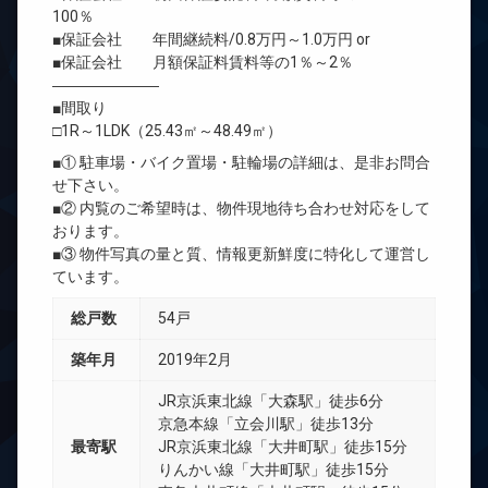
100％
■保証会社 年間継続料/0.8万円～1.0万円 or
■保証会社 月額保証料賃料等の1％～2％
―――――――
■間取り
□1R～1LDK（25.43㎡～48.49㎡）
■① 駐車場・バイク置場・駐輪場の詳細は、是非お問合
せ下さい。
■② 内覧のご希望時は、物件現地待ち合わせ対応をして
おります。
■③ 物件写真の量と質、情報更新鮮度に特化して運営し
ています。
総戸数
54戸
築年月
2019年2月
JR京浜東北線「大森駅」徒歩6分
京急本線「立会川駅」徒歩13分
最寄駅
JR京浜東北線「大井町駅」徒歩15分
りんかい線「大井町駅」徒歩15分