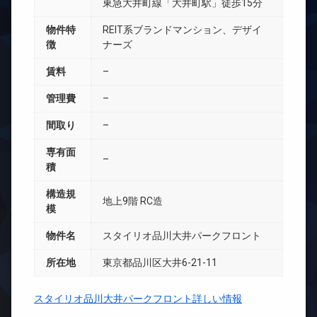
東急大井町線「大井町駅」徒歩15分
物件特
REIT系ブランドマンション、デザイ
徴
ナーズ
賃料
–
管理費
–
間取り
–
専有面
–
積
構造規
地上9階 RC造
模
物件名
スタイリオ品川大井パークフロント
所在地
東京都品川区大井6-21-11
スタイリオ品川大井パークフロント詳しい情報