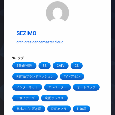
SEZIMO
orchidresidencemaster.cloud
タグ
24時間管理
BS
CATV
CS
REIT系ブランドマンション
TVドアホン
インターネット
エレベーター
オートロック
デザイナーズ
宅配ボックス
敷地内ゴミ置き場
防犯カメラ
駐輪場