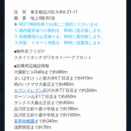
住 所 東京都品川区大井6-21-11
概 要 地上9階 RC造
▶ REIT FIND特典でお得にご契約くださいませ。
１.都内最安値での契約を、即時に提示致します。
２.初期費用のお見積りを、即時に案内致します。
３.内覧・リモート内覧を、即時に提案致します。
■物件名フリガナ
スタイリオシナガワオオイパークフロント
■近隣周辺施設情報
大森駅ビルRaRaまで約480m
まいばすけっと南大井6丁目店まで約410m
肉のハナマサ大森店まで約480m
セブンイレブン
品川大井7丁目店まで約260m
ローソン山王1丁目店まで約450m
サンクス大森山王店まで約450m
品川区立鈴ケ森小学校まで約780m
品川区立鈴ケ森中学校まで約1000m
若草幼稚園
まで約340m
浅野医院まで約70m