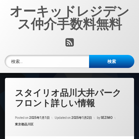
コ
オーキッドレジデン
ン
テ
ス仲介手数料無料
ン
ツ
へ
RSS
ス
キ
ッ
検索:
プ
スタイリオ品川大井パーク
フロント詳しい情報
Posted on
2025年1月1日
Updated on
2025年1月2日
by
SEZIMO
カテゴリー:
東京都品川区