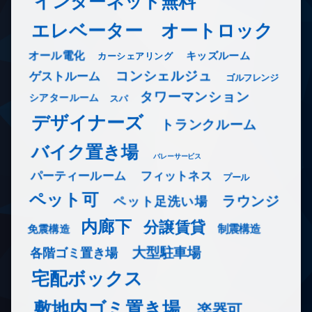
インターネット無料
エレベーター
オートロック
オール電化
キッズルーム
カーシェアリング
コンシェルジュ
ゲストルーム
ゴルフレンジ
タワーマンション
シアタールーム
スパ
デザイナーズ
トランクルーム
バイク置き場
バレーサービス
フィットネス
パーティールーム
プール
ペット可
ラウンジ
ペット足洗い場
内廊下
分譲賃貸
免震構造
制震構造
大型駐車場
各階ゴミ置き場
宅配ボックス
敷地内ゴミ置き場
楽器可