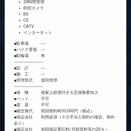
24時間管理
防犯カメラ
BS
CS
CATV
インターネット
■駐車場 ―
■バイク置場 ―
■駐輪場 有
―――――――
■設 計 ―
■施 工 ―
■管理形式 巡回管理
―――――――
■保 険 借家人賠償付き火災保険要加入
■ペット 不可
■楽 器 不可
■鍵交換代 初回契約時33,000円（税込）
■保証会社 利用必須（※大手法人契約の場合、例外
あり）
■保証会社 初回保証委託料/月額賃料等の20％～