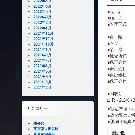
2022年6月
――――――
2022年5月
■設 計
2022年4月
2022年3月
■施 工 コ
2022年2月
■管理形式 
2022年1月
――――――
2021年12月
■保 険 借
2021年11月
■ペット 
2021年10月
■楽 器 
2021年9月
2021年8月
■鍵交換代 
2021年7月
■保証会社 
2021年6月
■保証会社 初
2021年5月
■保証会社 年間
2021年4月
■保証会社 
2021年3月
――――――
2021年2月
■間取り
□1R～2LDK（2
カテゴリー
■① 駐車場
■② 内覧の
■③ 物件写
未分類
東京都世田谷区
総戸数
東京都中央区