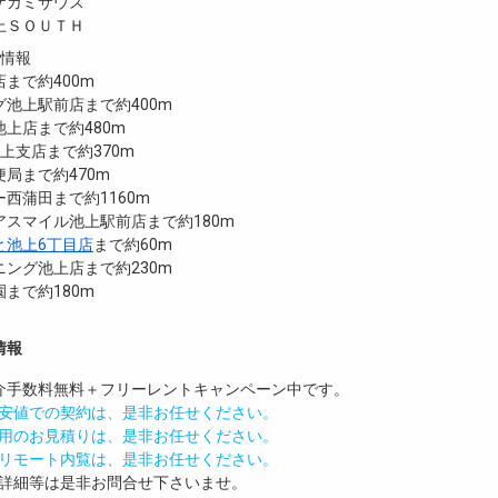
ケガミサウス
上ＳＯＵＴＨ
設情報
まで約400m
池上駅前店まで約400m
上店まで約480m
池上支店まで約370m
局まで約470m
西蒲田まで約1160m
アスマイル池上駅前店まで約180m
と池上6丁目店
まで約60m
ング池上店まで約230m
まで約180m
情報
介手数料無料
＋
フリーレント
キャンペーン中です。
安値での契約は、是非お任せください。
用のお見積りは、是非お任せください。
リモート内覧は、是非お任せください。
詳細等は是非お問合せ下さいませ。