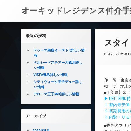
オーキッドレジデンス仲介手
コ
ン
左サイドバー
最近の投稿
テ
スタイ
ン
ツ
ドゥーエ銀座イースト3詳しい情
へ
Posted on
2025年1
報
ス
ベルシードステアー大森北詳し
キ
い情報
ッ
VISTA豊島詳しい情報
プ
住 所 東京都
シティウォーク王子デュー詳し
概 要 地上5
い情報
■全部屋対象
アローマ王子本町詳しい情報
▶ REIT F
１.都内最安
２.初期費用
アーカイブ
３.内覧・リ
■物件名フリ
2026年8月