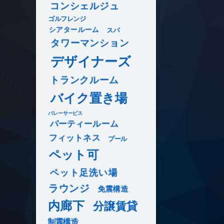
コンシェルジュ
ゴルフレンジ
シアタールーム
スパ
タワーマンション
デザイナーズ
トランクルーム
バイク置き場
バレーサービス
パーティールーム
フィットネス
プール
ペット可
ペット足洗い場
ラウンジ
免震構造
内廊下
分譲賃貸
制震構造