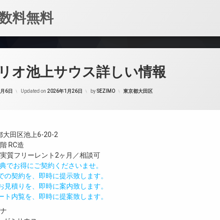
数料無料
リオ池上サウス詳しい情報
カテゴリー:
1月6日
Updated on
2026年1月26日
by
SEZIMO
東京都大田区
大田区池上6-20-2
階 RC造
／実質フリーレント2ヶ月／相談可
IND特典でお得にご契約くださいませ。
値での契約を、即時に提示致します。
のお見積りを、即時に案内致します。
モート内覧を、即時に提案致します。
ガナ