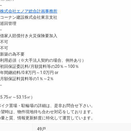
―
株式会社エノア総合計画事務所
ーナン建設株式会社東京支社
巡回管理
―
家人賠償付き火災保険要加入
不可
不可
新築の為不要
利用必須（※大手法人契約の場合、例外あり）
回保証委託料/月額賃料等の20％～100％
継続料/0.8万円～1.0万円 or
月額保証料賃料等の1％～2％
―
5.75㎡～53.15㎡）
・バイク置場・駐輪場の詳細は、是非お問合せ下さい。
ご希望時は、物件現地待ち合わせ対応をしております。
真の量と質、情報更新鮮度に特化して運営しています。
49戸