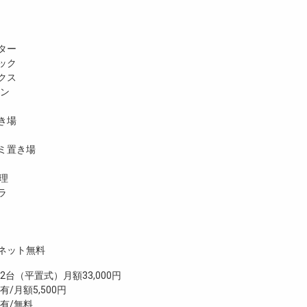
ター
ック
クス
ホン
き場
ミ置き場
理
ラ
ネット無料
（平置式）月額33,000円
/月額5,500円
有/無料