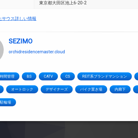
東京都大田区池上6-20-2
上サウス詳しい情報
SEZIMO
orchidresidencemaster.cloud
4時間管理
BS
CATV
CS
REIT系ブランドマンション
オートロック
デザイナーズ
バイク置き場
内廊下
駐輪場