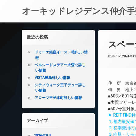
オーキッドレジデンス仲介手
コ
ン
左サイドバー
最近の投稿
テ
スペー
ン
ツ
ドゥーエ銀座イースト3詳しい情
へ
Posted on
2024年1
報
ス
ベルシードステアー大森北詳し
キ
い情報
ッ
VISTA豊島詳しい情報
プ
住 所 東京都
シティウォーク王子デュー詳し
概 要 地上10
い情報
■603／801
アローマ王子本町詳しい情報
■実質フリーレ
■602号室対
▶ REIT F
アーカイブ
１.都内最安
２.初期費用
３.内覧・リ
2026年8月