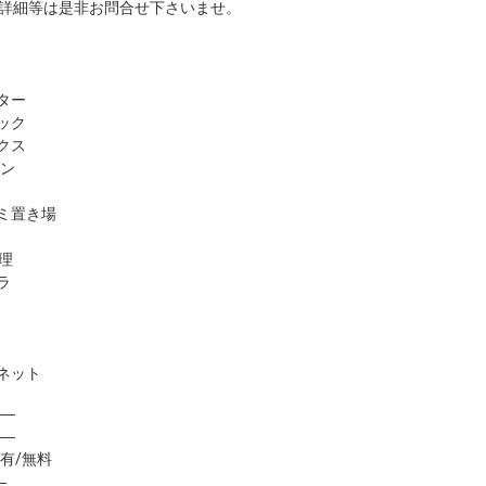
詳細等は是非お問合せ下さいませ。
ター
ック
クス
ホン
ミ置き場
理
ラ
ネット
―
 ―
有/無料
―