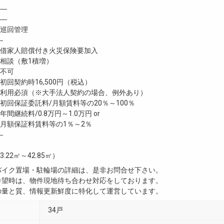
―
―
巡回管理
―
家人賠償付き火災保険要加入
談（敷1積増）
不可
回契約時16,500円（税込）
利用必須（※大手法人契約の場合、例外あり）
回保証委託料/月額賃料等の20％～100％
継続料/0.8万円～1.0万円 or
月額保証料賃料等の1％～2％
―
3.22㎡～42.85㎡）
・バイク置場・駐輪場の詳細は、是非お問合せ下さい。
ご希望時は、物件現地待ち合わせ対応をしております。
真の量と質、情報更新鮮度に特化して運営しています。
34戸