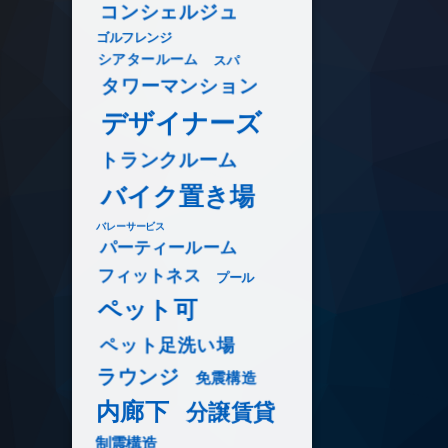
コンシェルジュ
ゴルフレンジ
シアタールーム
スパ
タワーマンション
デザイナーズ
トランクルーム
バイク置き場
バレーサービス
パーティールーム
フィットネス
プール
ペット可
ペット足洗い場
ラウンジ
免震構造
内廊下
分譲賃貸
制震構造