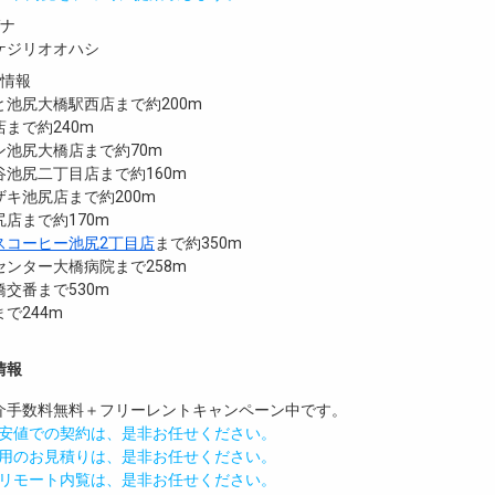
ガナ
ケジリオオハシ
設情報
池尻大橋駅西店まで約200m
まで約240m
ン池尻大橋店まで約70m
池尻二丁目店まで約160m
キ池尻店まで約200m
店まで約170m
スコーヒー池尻2丁目店
まで約350m
ンター大橋病院まで258m
交番まで530m
まで244m
情報
介手数料無料
＋
フリーレント
キャンペーン中です。
安値での契約は、是非お任せください。
用のお見積りは、是非お任せください。
リモート内覧は、是非お任せください。