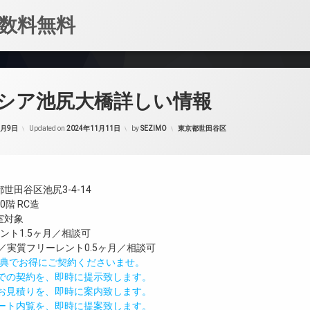
数料無料
シア池尻大橋詳しい情報
カテゴリー:
1月9日
Updated on
2024年11月11日
by
SEZIMO
東京都世田谷区
世田谷区池尻3-4-14
階 RC造
号室対象
ント1.5ヶ月／相談可
象／実質フリーレント0.5ヶ月／相談可
IND特典でお得にご契約くださいませ。
値での契約を、即時に提示致します。
のお見積りを、即時に案内致します。
モート内覧を、即時に提案致します。