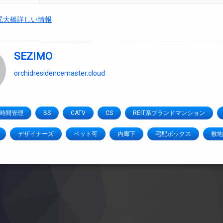
尻大橋詳しい情報
SEZIMO
orchidresidencemaster.cloud
4時間管理
BS
CATV
CS
REIT系ブランドマンション
デザイナーズ
ペット可
内廊下
宅配ボックス
敷地