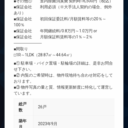
■その他① 室内除菌消臭費 契約時16,500円（税込）
■保証会社 利用必須（※大手法人契約の場合、例外
あり）
■保証会社 初回保証委託料/月額賃料等の20％～
100％
■保証会社 年間継続料/0.8万円～1.0万円 or
■保証会社 月額保証料賃料等の1％～2％
―――――――
■間取り
□1R～1LDK（28.87㎡～44.64㎡）
■① 駐車場・バイク置場・駐輪場の詳細は、是非お問合
せ下さい。
■② 内覧のご希望時は、物件現地待ち合わせ対応をして
おります。
■③ 物件写真の量と質、情報更新鮮度に特化して運営し
ています。
総戸
26戸
数
築年
2023年9月
月