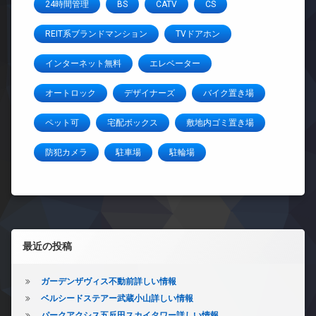
24時間管理
BS
CATV
CS
REIT系ブランドマンション
TVドアホン
インターネット無料
エレベーター
オートロック
デザイナーズ
バイク置き場
ペット可
宅配ボックス
敷地内ゴミ置き場
防犯カメラ
駐車場
駐輪場
左サイドバー
最近の投稿
ガーデンザヴィス不動前詳しい情報
ベルシードステアー武蔵小山詳しい情報
パークアクシス五反田スカイタワー詳しい情報