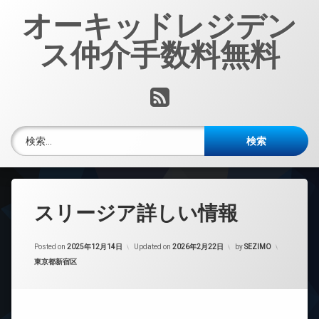
コ
オーキッドレジデン
ン
テ
ス仲介手数料無料
ン
ツ
へ
RSS
ス
キ
ッ
検索:
プ
スリージア詳しい情報
Posted on
2025年12月14日
Updated on
2026年2月22日
by
SEZIMO
カテゴリー:
東京都新宿区