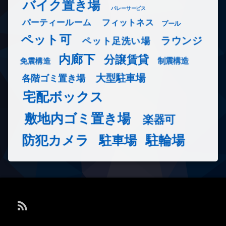
バイク置き場
バレーサービス
フィットネス
パーティールーム
プール
ペット可
ラウンジ
ペット足洗い場
内廊下
分譲賃貸
免震構造
制震構造
大型駐車場
各階ゴミ置き場
宅配ボックス
敷地内ゴミ置き場
楽器可
防犯カメラ
駐輪場
駐車場
RSS