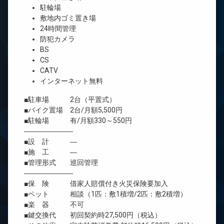
駐輪場
敷地内ゴミ置き場
24時間管理
防犯カメラ
BS
CS
CATV
インターネット無料
■駐車場 2台（平置式）
■バイク置場 2台/月額5,500円
■駐輪場 有/月額330～550円
―――――――
■設 計 ―
■施 工 ―
■管理形式 巡回管理
―――――――
■保 険 借家人賠償付き火災保険要加入
■ペット 相談（1匹：敷1積増/2匹：敷2積増）
■楽 器 不可
■鍵交換代 初回契約時27,500円（税込）