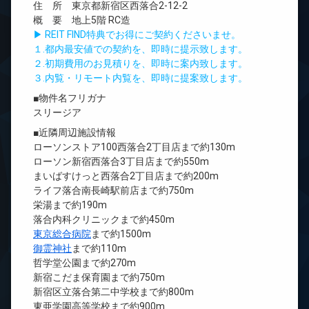
住 所 東京都新宿区西落合2-12-2
概 要 地上5階 RC造
▶ REIT FIND特典でお得にご契約くださいませ。
１.都内最安値での契約を、即時に提示致します。
２.初期費用のお見積りを、即時に案内致します。
３.内覧・リモート内覧を、即時に提案致します。
■物件名フリガナ
スリージア
■近隣周辺施設情報
ローソンストア100西落合2丁目店まで約130m
ローソン新宿西落合3丁目店まで約550m
まいばすけっと西落合2丁目店まで約200m
ライフ落合南長崎駅前店まで約750m
栄湯まで約190m
落合内科クリニックまで約450m
東京総合病院
まで約1500m
御霊神社
まで約110m
哲学堂公園まで約270m
新宿こだま保育園まで約750m
新宿区立落合第二中学校まで約800m
東亜学園高等学校まで約900m