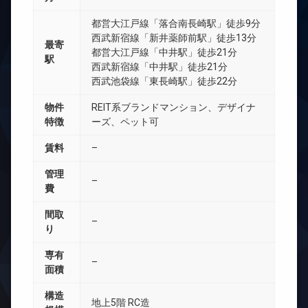
都営大江戸線「落合南長崎駅」徒歩9分
西武新宿線「新井薬師前駅」徒歩13分
最寄
都営大江戸線「中井駅」徒歩21分
駅
西武新宿線「中井駅」徒歩21分
西武池袋線「東長崎駅」徒歩22分
物件
REIT系ブランドマンション、デザイナ
特徴
ーズ、ペット可
賃料
–
管理
–
費
間取
–
り
専有
–
面積
構造
地上5階 RC造