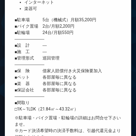
インターネット
楽器可
■駐車場 5台（機械式）月額35,200円
■バイク置場 2台/月額2,200円
■駐輪場 24台/月額550円
―――――――
■設 計 ―
■施 工 ―
■管理形式 巡回管理
―――――――
■保 険 借家人賠償付き火災保険要加入
■ペット 各部屋毎に異なる
■楽 器 各部屋毎に異なる
■保証会社 各部屋毎に異なる
―――――――
■間取り
□1K～1LDK（21.84㎡～43.32㎡）
※駐車場・バイク置場・駐輪場の詳細はお問合せ下さい
ませ。
※カード決済希望時の決済手数料は、引越代還元金より