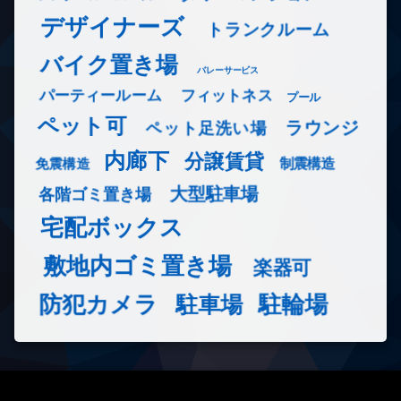
デザイナーズ
トランクルーム
バイク置き場
バレーサービス
フィットネス
パーティールーム
プール
ペット可
ラウンジ
ペット足洗い場
内廊下
分譲賃貸
免震構造
制震構造
大型駐車場
各階ゴミ置き場
宅配ボックス
敷地内ゴミ置き場
楽器可
防犯カメラ
駐輪場
駐車場