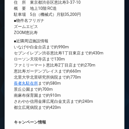
住 所 東京都渋谷区恵比寿3-37-10
概 要 地上10階 RC造
駐車場 5台（機械式）月額35,200円
■物件名フリガナ
ズームエビス
ZOOM恵比寿
■近隣周辺施設情報
いなげや白金台店まで約990m
セブンイレブン渋谷恵比寿1丁目東店まで約430m
ローソン天現寺店まで130m
ファミリーマート恵比寿2丁目店まで約270m
恵比寿ガーデンプレイスまで約660m
北里大学北里研究所病院まで約770m
長者丸駐在所
まで約580m
景丘公園まで約700m
南麻布保育園まで約910m
さわやか信用金庫広尾白金支店まで約240m
都立広尾病院まで約420m
キャンペーン情報