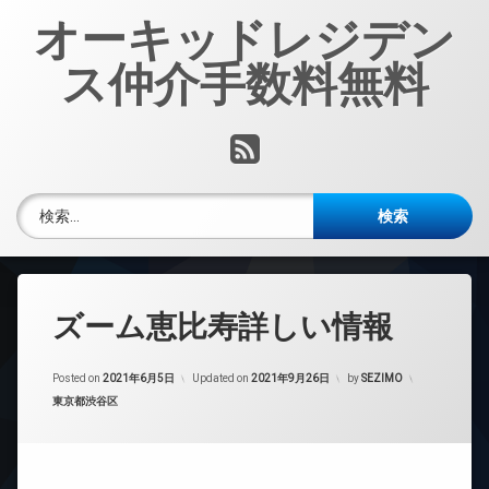
コ
オーキッドレジデン
ン
テ
ス仲介手数料無料
ン
ツ
へ
RSS
ス
キ
ッ
検索:
プ
ズーム恵比寿詳しい情報
Posted on
2021年6月5日
Updated on
2021年9月26日
by
SEZIMO
カテゴリー:
東京都渋谷区