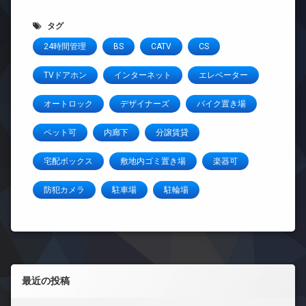
タグ
24時間管理
BS
CATV
CS
TVドアホン
インターネット
エレベーター
オートロック
デザイナーズ
バイク置き場
ペット可
内廊下
分譲賃貸
宅配ボックス
敷地内ゴミ置き場
楽器可
防犯カメラ
駐車場
駐輪場
左サイドバー
最近の投稿