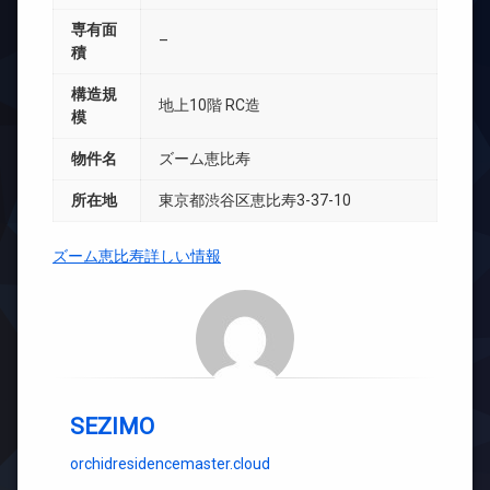
専有面
–
積
構造規
地上10階 RC造
模
物件名
ズーム恵比寿
所在地
東京都渋谷区恵比寿3-37-10
ズーム恵比寿詳しい情報
SEZIMO
orchidresidencemaster.cloud