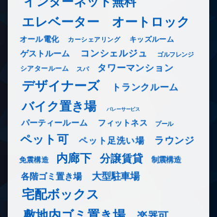
インターネット無料
エレベーター
オートロック
オール電化
キッズルーム
カーシェアリング
コンシェルジュ
ゲストルーム
ゴルフレンジ
タワーマンション
シアタールーム
スパ
デザイナーズ
トランクルーム
バイク置き場
バレーサービス
フィットネス
パーティールーム
プール
ペット可
ラウンジ
ペット足洗い場
内廊下
分譲賃貸
免震構造
制震構造
大型駐車場
各階ゴミ置き場
宅配ボックス
敷地内ゴミ置き場
楽器可