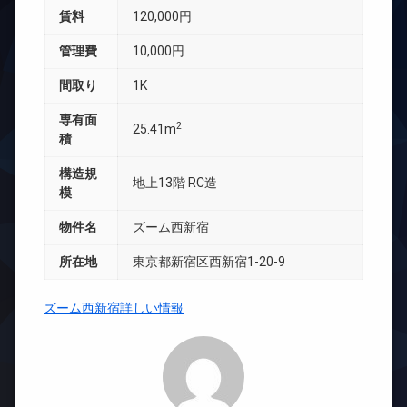
賃料
120,000円
管理費
10,000円
間取り
1K
専有面
2
25.41m
積
構造規
地上13階 RC造
模
物件名
ズーム西新宿
所在地
東京都新宿区西新宿1-20-9
ズーム西新宿詳しい情報