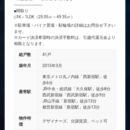
―――――――
■間取り
□1K～1LDK（25.05㎡～49.35㎡）
※駐車場・バイク置場・駐輪場の詳細はお問合せ下さい
ませ。
※カード決済希望時の決済手数料は、引越代還元金より
相殺となります。
総戸数
41戸
築年月
2015年3月
東京メトロ丸ノ内線「西新宿駅」徒
歩6分
JR中央・総武線「大久保駅」徒歩8分
最寄駅
西武新宿線「西武新宿駅」徒歩9分
JR山手線「新宿駅」徒歩13分
都営新宿線「新宿駅」徒歩13分
物件特
デザイナーズ、分譲賃貸、ペット可
徴