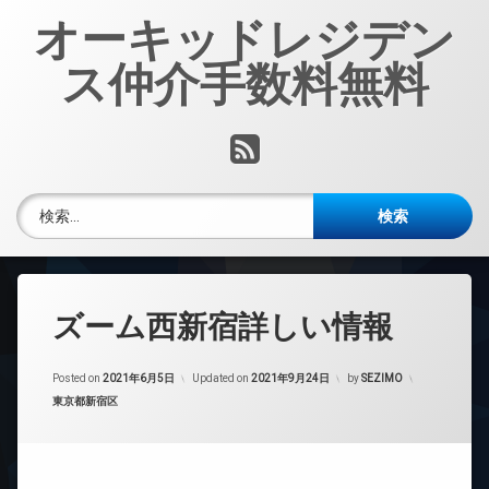
コ
オーキッドレジデン
ン
テ
ス仲介手数料無料
ン
ツ
へ
RSS
ス
キ
ッ
検索:
プ
ズーム西新宿詳しい情報
Posted on
2021年6月5日
Updated on
2021年9月24日
by
SEZIMO
カテゴリー:
東京都新宿区