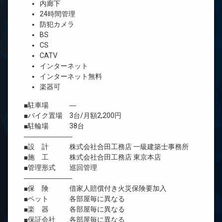
内廊下
24時間管理
防犯カメラ
BS
CS
CATV
インターネット
インターネット無料
楽器可
■駐車場 ―
■バイク置場 3台/月額2,200円
■駐輪場 38台
―――――――
■設 計 株式会社合田工務店 一級建築士事務所
■施 工 株式会社合田工務店 東京本店
■管理形式 巡回管理
―――――――
■保 険 借家人賠償付き火災保険要加入
■ペット 各部屋毎に異なる
■楽 器 各部屋毎に異なる
■保証会社 各部屋毎に異なる