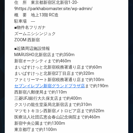
住 所 東京都新宿区北新宿1-20-
9https://parkhabiomaster.site/wp-admin/
概 要 地上13階 RC造
駐車場 ―
■物件名フリガナ
ズームニシシンジュク
ZOOM 西新宿
■近隣周辺施設情報
MARUSHO北新宿店まで約350m
新宿オークシティまで約460m
まいばすけっと北新宿税務署通り店まで約60m
まいばすけっと北新宿2丁目店まで約320m
ファミリーマート新宿税務署通り店まで約100m
セブンイレブン新宿グランドプラザ店
まで約190m
西新宿八郵便局まで約110m
三菱UFJ銀行大久保支店まで約400m
クスリの龍生堂薬局北新宿店まで約310m
マツモトキヨシ西新宿メトロピア店まで約520m
医療法人社団広恵会春山記念病院まで約460m
新宿中央公園まで約1300m
東京都庁まで約1100m