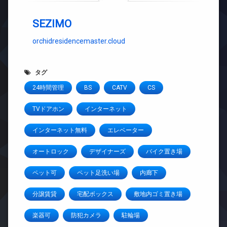
SEZIMO
orchidresidencemaster.cloud
タグ
24時間管理
BS
CATV
CS
TVドアホン
インターネット
インターネット無料
エレベーター
オートロック
デザイナーズ
バイク置き場
ペット可
ペット足洗い場
内廊下
分譲賃貸
宅配ボックス
敷地内ゴミ置き場
楽器可
防犯カメラ
駐輪場