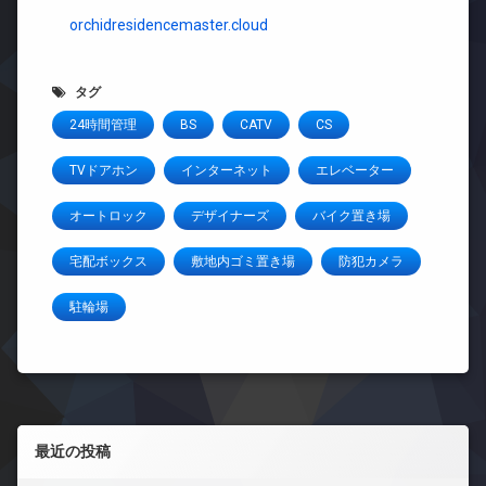
orchidresidencemaster.cloud
タグ
24時間管理
BS
CATV
CS
TVドアホン
インターネット
エレベーター
オートロック
デザイナーズ
バイク置き場
宅配ボックス
敷地内ゴミ置き場
防犯カメラ
駐輪場
左サイドバー
最近の投稿