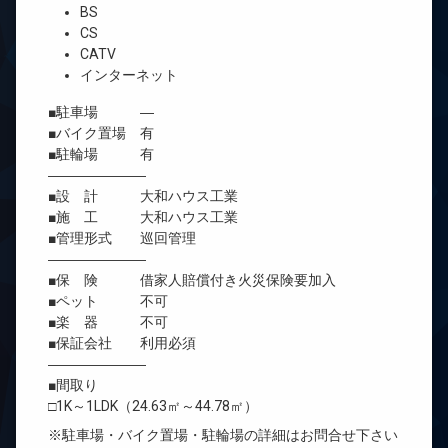
BS
CS
CATV
インターネット
■駐車場 ―
■バイク置場 有
■駐輪場 有
―――――――
■設 計 大和ハウス工業
■施 工 大和ハウス工業
■管理形式 巡回管理
―――――――
■保 険 借家人賠償付き火災保険要加入
■ペット 不可
■楽 器 不可
■保証会社 利用必須
―――――――
■間取り
□1K～1LDK（24.63㎡～44.78㎡）
※駐車場・バイク置場・駐輪場の詳細はお問合せ下さい