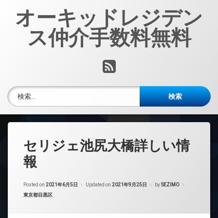
コ
オーキッドレジデン
ン
テ
ス仲介手数料無料
ン
ツ
へ
RSS
ス
キ
ッ
検索:
プ
セリジェ池尻大橋詳しい情
報
Posted on
2021年6月5日
Updated on
2021年9月25日
by
SEZIMO
カテゴリー:
東京都目黒区