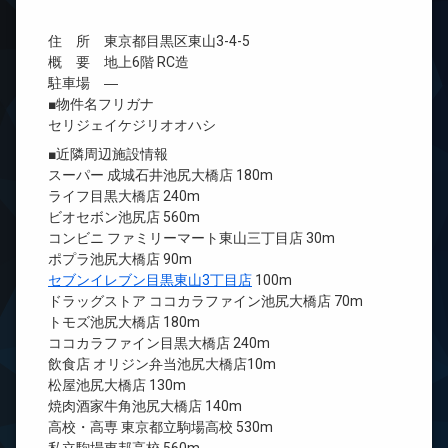
住 所 東京都目黒区東山3-4-5
概 要 地上6階 RC造
駐車場 ―
■物件名フリガナ
セリジェイケジリオオハシ
■近隣周辺施設情報
スーパー 成城石井池尻大橋店 180m
ライフ目黒大橋店 240m
ビオセボン池尻店 560m
コンビニ ファミリーマート東山三丁目店 30m
ポプラ池尻大橋店 90m
セブンイレブン目黒東山3丁目店
100m
ドラッグストア ココカラファイン池尻大橋店 70m
トモズ池尻大橋店 180m
ココカラファイン目黒大橋店 240m
飲食店 オリジン弁当池尻大橋店10m
松屋池尻大橋店 130m
焼肉酒家牛角池尻大橋店 140m
高校・高専 東京都立駒場高校 530m