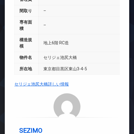
間取り
–
専有面
–
積
構造規
地上6階 RC造
模
物件名
セリジェ池尻大橋
所在地
東京都目黒区東山3-4-5
セリジェ池尻大橋詳しい情報
SEZIMO