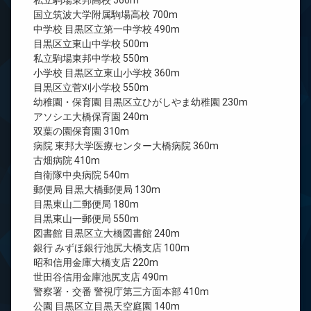
私立駒場東邦高校 560m
国立筑波大学附属駒場高校 700m
中学校 目黒区立第一中学校 490m
目黒区立東山中学校 500m
私立駒場東邦中学校 550m
小学校 目黒区立東山小学校 360m
目黒区立菅刈小学校 550m
幼稚園・保育園 目黒区立ひがしやま幼稚園 230m
アソシエ大橋保育園 240m
双葉の園保育園 310m
病院 東邦大学医療センター大橋病院 360m
古畑病院 410m
自衛隊中央病院 540m
郵便局 目黒大橋郵便局 130m
目黒東山二郵便局 180m
目黒東山一郵便局 550m
図書館 目黒区立大橋図書館 240m
銀行 みずほ銀行池尻大橋支店 100m
昭和信用金庫大橋支店 220m
世田谷信用金庫池尻支店 490m
警察署・交番 警視庁第三方面本部 410m
公園 目黒区立目黒天空庭園 140m