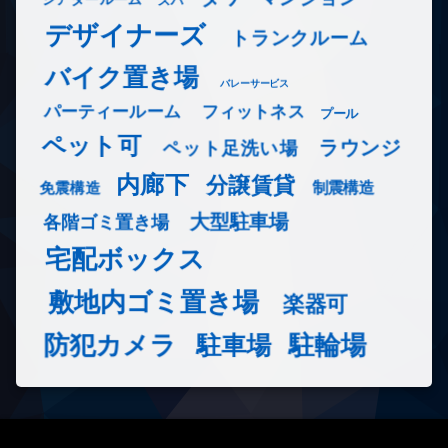
デザイナーズ
トランクルーム
バイク置き場
バレーサービス
フィットネス
パーティールーム
プール
ペット可
ラウンジ
ペット足洗い場
内廊下
分譲賃貸
免震構造
制震構造
大型駐車場
各階ゴミ置き場
宅配ボックス
敷地内ゴミ置き場
楽器可
防犯カメラ
駐輪場
駐車場