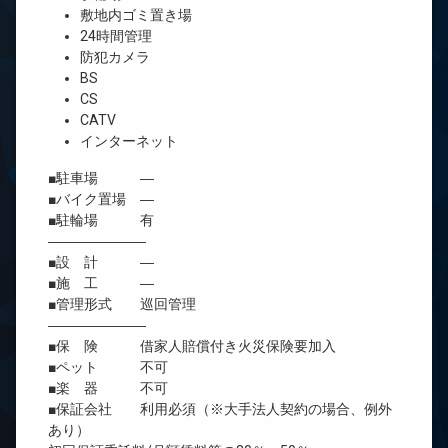
敷地内ゴミ置き場
24時間管理
防犯カメラ
BS
CS
CATV
インターネット
■駐車場 ―
■バイク置場 ―
■駐輪場 有
―――――――
■設 計 ―
■施 工 ―
■管理形式 巡回管理
―――――――
■保 険 借家人賠償付き火災保険要加入
■ペット 不可
■楽 器 不可
■保証会社 利用必須（※大手法人契約の場合、例外
あり）