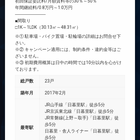
初回保証委託料/月額賃料等の30％～50％
年間継続料/0.8万円～1.0万円
―――――――
■間取り
□1K～1LDK（30.13㎡～48.31㎡）
※① 駐車場・バイク置場・駐輪場の詳細はお問合せ下
さい。
※② キャンペーン適用には、制約条件・違約金等はご
ざいません。
※③ 初期費用概算は日中の時間では10分以内を心がけ
ております。
総戸数
23戸
築年月
2017年2月
JR山手線「日暮里駅」徒歩5分
JR京浜東北線「日暮里駅」徒歩5分
JR常磐線(上野～取手)「日暮里駅」徒
歩5分
最寄駅
日暮里・舎人ライナー「日暮里駅」徒
歩5分