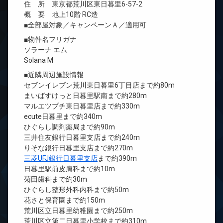
住 所 東京都荒川区東日暮里6-57-2
概 要 地上10階 RC造
■全部屋対象／キャンペーンＡ／適用可
■物件名フリガナ
ソラーナ エム
Solana M
■近隣周辺施設情報
セブンイレブン荒川東日暮里6丁目店まで約80m
まいばすけっと日暮里駅南まで約280m
マルエツプチ東日暮里店まで約330m
ecute日暮里まで約340m
ひぐらし調剤薬局まで約90m
三井住友銀行日暮里支店まで約240m
りそな銀行日暮里支店まで約270m
三菱UFJ銀行日暮里支店
まで約390m
日暮里駅前皮膚科まで約10m
菊田歯科まで約30m
ひぐらし整形外科内科まで約50m
花さと保育園まで約150m
荒川区立日暮里幼稚園まで約250m
荒川区立第二日暮里小学校まで約310m