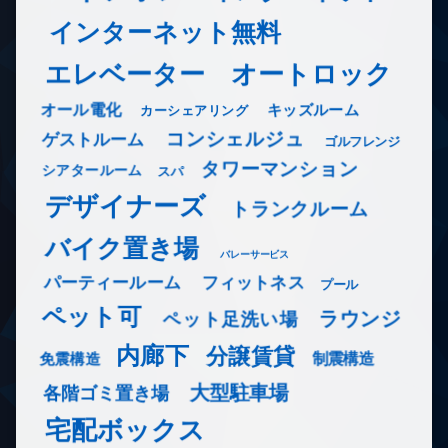
インターネット無料
エレベーター
オートロック
オール電化
キッズルーム
カーシェアリング
コンシェルジュ
ゲストルーム
ゴルフレンジ
タワーマンション
シアタールーム
スパ
デザイナーズ
トランクルーム
バイク置き場
バレーサービス
フィットネス
パーティールーム
プール
ペット可
ラウンジ
ペット足洗い場
内廊下
分譲賃貸
免震構造
制震構造
大型駐車場
各階ゴミ置き場
宅配ボックス