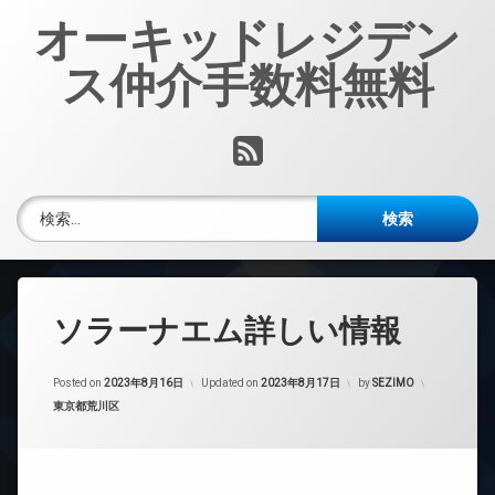
コ
オーキッドレジデン
ン
テ
ス仲介手数料無料
ン
ツ
へ
RSS
ス
キ
ッ
検索:
プ
ソラーナエム詳しい情報
Posted on
2023年8月16日
Updated on
2023年8月17日
by
SEZIMO
カテゴリー:
東京都荒川区