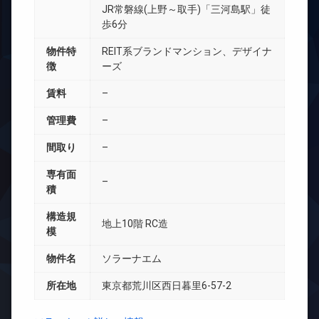
JR常磐線(上野～取手)「三河島駅」徒
歩6分
物件特
REIT系ブランドマンション、デザイナ
徴
ーズ
賃料
–
管理費
–
間取り
–
専有面
–
積
構造規
地上10階 RC造
模
物件名
ソラーナエム
所在地
東京都荒川区西日暮里6-57-2