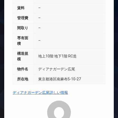
賃料
–
管理費
–
間取り
–
専有面
–
積
構造規
地上10階 地下1階 RC造
模
物件名
ディアナガーデン広尾
所在地
東京都港区南麻布5-10-27
ディアナガーデン広尾詳しい情報