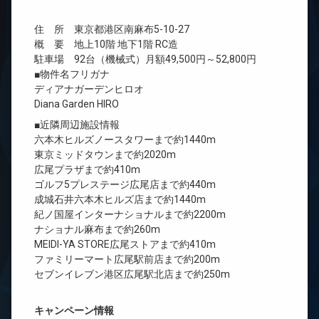
住 所 東京都港区南麻布5-10-27
概 要 地上10階 地下1階 RC造
駐車場 92台（機械式）月額49,500円～52,800円
■物件名フリガナ
ディアナガーデンヒロオ
Diana Garden HIRO
■近隣周辺施設情報
六本木ヒルズノースタワーまで約1440m
東京ミッドタウンまで約2020m
広尾プラザまで約410m
ゴルフ5プレステージ広尾店まで約440m
成城石井六本木ヒルズ店まで約1440m
紀ノ国屋インターナショナルまで約2200m
ナショナル麻布まで約260m
MEIDI-YA STORE広尾ストアまで約410m
ファミリーマート広尾駅前店まで約200m
セブンイレブン港区広尾駅北店まで約250m
キャンペーン情報