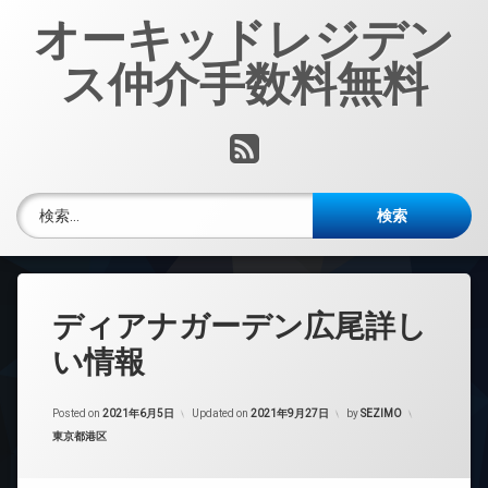
コ
オーキッドレジデン
ン
テ
ス仲介手数料無料
ン
ツ
へ
RSS
ス
キ
ッ
検索:
プ
ディアナガーデン広尾詳し
い情報
Posted on
2021年6月5日
Updated on
2021年9月27日
by
SEZIMO
カテゴリー:
東京都港区