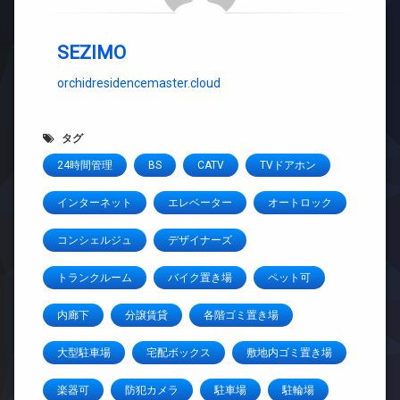
SEZIMO
orchidresidencemaster.cloud
タグ
24時間管理
BS
CATV
TVドアホン
インターネット
エレベーター
オートロック
コンシェルジュ
デザイナーズ
トランクルーム
バイク置き場
ペット可
内廊下
分譲賃貸
各階ゴミ置き場
大型駐車場
宅配ボックス
敷地内ゴミ置き場
楽器可
防犯カメラ
駐車場
駐輪場