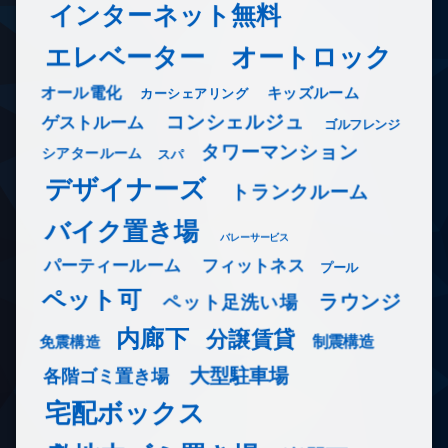
インターネット無料
エレベーター
オートロック
オール電化
キッズルーム
カーシェアリング
コンシェルジュ
ゲストルーム
ゴルフレンジ
タワーマンション
シアタールーム
スパ
デザイナーズ
トランクルーム
バイク置き場
バレーサービス
フィットネス
パーティールーム
プール
ペット可
ラウンジ
ペット足洗い場
内廊下
分譲賃貸
免震構造
制震構造
大型駐車場
各階ゴミ置き場
宅配ボックス