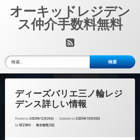
コ
オーキッドレジデン
ン
テ
ス仲介手数料無料
ン
ツ
へ
RSS
ス
キ
ッ
検索:
プ
ディーズバリエ三ノ輪レジ
デンス詳しい情報
Posted on
2023年12月24日
Updated on
2025年10月30日
カテゴリー:
by
SEZIMO
東京都荒川区