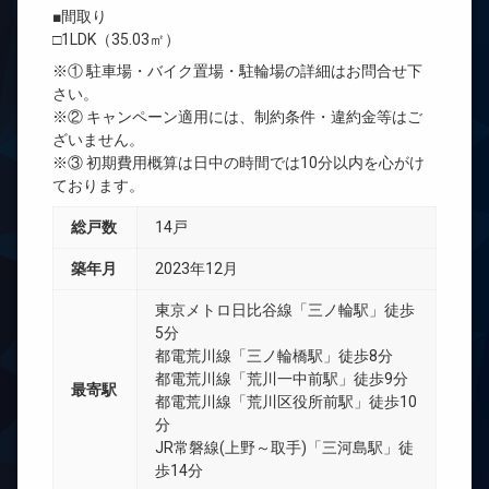
■間取り
□1LDK（35.03㎡）
※① 駐車場・バイク置場・駐輪場の詳細はお問合せ下
さい。
※② キャンペーン適用には、制約条件・違約金等はご
ざいません。
※③ 初期費用概算は日中の時間では10分以内を心がけ
ております。
総戸数
14戸
築年月
2023年12月
東京メトロ日比谷線「三ノ輪駅」徒歩
5分
都電荒川線「三ノ輪橋駅」徒歩8分
都電荒川線「荒川一中前駅」徒歩9分
最寄駅
都電荒川線「荒川区役所前駅」徒歩10
分
JR常磐線(上野～取手)「三河島駅」徒
歩14分