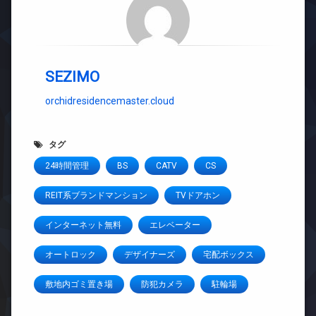
SEZIMO
orchidresidencemaster.cloud
タグ
24時間管理
BS
CATV
CS
REIT系ブランドマンション
TVドアホン
インターネット無料
エレベーター
オートロック
デザイナーズ
宅配ボックス
敷地内ゴミ置き場
防犯カメラ
駐輪場