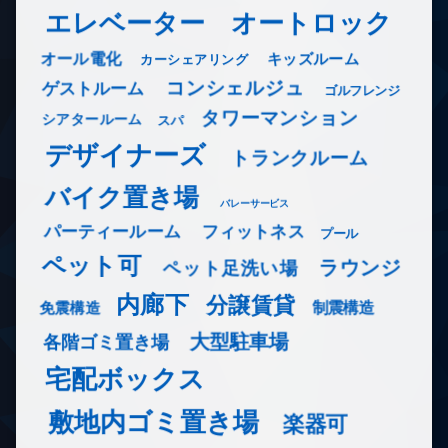
エレベーター
オートロック
オール電化
キッズルーム
カーシェアリング
コンシェルジュ
ゲストルーム
ゴルフレンジ
タワーマンション
シアタールーム
スパ
デザイナーズ
トランクルーム
バイク置き場
バレーサービス
フィットネス
パーティールーム
プール
ペット可
ラウンジ
ペット足洗い場
内廊下
分譲賃貸
免震構造
制震構造
大型駐車場
各階ゴミ置き場
宅配ボックス
敷地内ゴミ置き場
楽器可