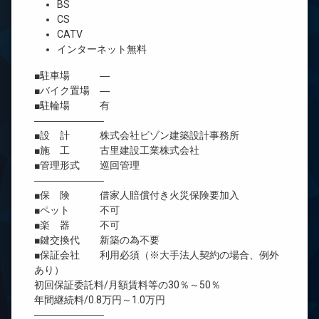
BS
CS
CATV
インターネット無料
■駐車場 ―
■バイク置場 ―
■駐輪場 有
―――――――
■設 計 株式会社ビゾン建築設計事務所
■施 工 古里建設工業株式会社
■管理形式 巡回管理
―――――――
■保 険 借家人賠償付き火災保険要加入
■ペット 不可
■楽 器 不可
■鍵交換代 新築の為不要
■保証会社 利用必須（※大手法人契約の場合、例外
あり）
初回保証委託料/月額賃料等の30％～50％
年間継続料/0.8万円～1.0万円
―――――――