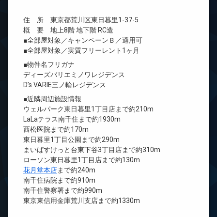
住 所 東京都荒川区東日暮里1-37-5
概 要 地上8階 地下階 RC造
■全部屋対象／キャンペーンＢ／適用可
■全部屋対象／実質フリーレント1ヶ月
■物件名フリガナ
ディーズバリエミノワレジデンス
D’s VARIE三ノ輪レジデンス
■近隣周辺施設情報
ウェルパーク東日暮里1丁目店まで約210m
LaLaテラス南千住まで約1930m
西松医院まで約170m
東日暮里1丁目公園まで約290m
まいばすけっと台東下谷3丁目店まで約310m
ローソン東日暮里1丁目店まで約130m
花月堂本店
まで約240m
南千住病院まで約910m
南千住警察署まで約990m
東京東信用金庫荒川支店まで約1330m