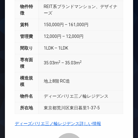
物件特
REIT系ブランドマンション、デザイナ
徴
ーズ
賃料
150,000円 – 161,000円
管理費
12,000円 – 12,000円
間取り
1LDK – 1LDK
専有面
2
2
35.03m
– 35.03m
積
構造規
地上8階 RC造
模
物件名
ディーズバリエ三ノ輪レジデンス
所在地
東京都荒川区東日暮里1-37-5
ディーズバリエ三ノ輪レジデンス詳しい情報