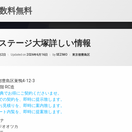
数料無料
ステージ大塚詳しい情報
カテゴリー:
月2日
Updated on
2026年6月16日
by
SEZIMO
東京都豊島区
豊島区巣鴨4-12-3
階 RC造
IND特典でお得にご契約くださいませ。
値での契約を、即時に提示致します。
のお見積りを、即時に案内致します。
モート内覧を、即時に提案致します。
ガナ
ジオオツカ