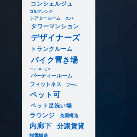
コンシェルジュ
ゴルフレンジ
シアタールーム
スパ
タワーマンション
デザイナーズ
トランクルーム
バイク置き場
バレーサービス
パーティールーム
フィットネス
プール
ペット可
ペット足洗い場
ラウンジ
免震構造
内廊下
分譲賃貸
制震構造