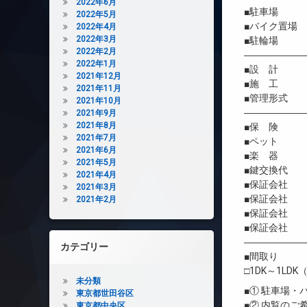
2022年6月
■駐車場 
2022年5月
■バイク置場
2022年4月
2022年3月
■駐輪場 
2022年2月
――――――
2022年1月
■設 計 
2021年12月
■施 工 
2021年11月
■管理形式 
2021年10月
――――――
2021年9月
2021年8月
■保 険 借
2021年7月
■ペット 相
2021年6月
■楽 器 
2021年5月
■鍵交換代 初
2021年4月
■保証会社 
2021年3月
■保証会社 初
2021年2月
■保証会社 年間
■保証会社 
――――――
カテゴリー
■間取り
□1DK～1LDK（
未分類
■① 駐車場
東京都世田谷区
■② 内覧の
東京都中央区