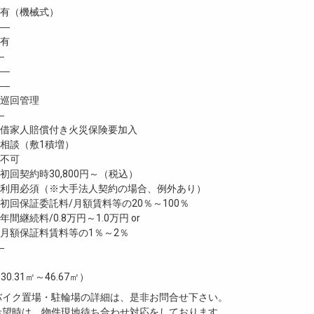
有（機械式）
 ―
有
―
―
―
巡回管理
―
家人賠償付き火災保険要加入
談（敷1積増）
不可
回契約時30,800円～（税込）
利用必須（※大手法人契約の場合、例外あり）
回保証委託料/月額賃料等の20％～100％
継続料/0.8万円～1.0万円 or
月額保証料賃料等の1％～2％
―
30.31㎡～46.67㎡）
・バイク置場・駐輪場の詳細は、是非お問合せ下さい。
ご希望時は、物件現地待ち合わせ対応をしております。