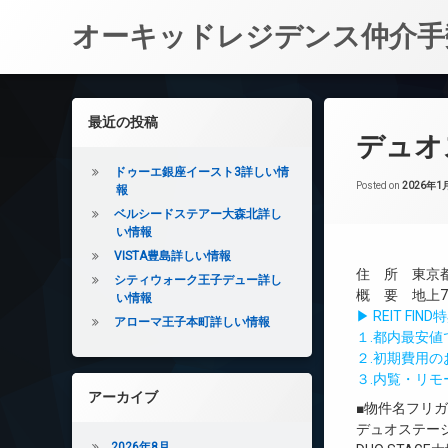
オーキッドレジデンス仲介手
コ
ン
左サイドバー
最近の投稿
テ
デュオ
ン
ツ
ドゥーエ銀座イースト3詳しい情
へ
Posted on
2026年1
報
ス
ベルシードステアー大森北詳し
キ
い情報
ッ
VISTA豊島詳しい情報
プ
住 所 東京都
シティウォーク王子デュー詳し
概 要 地上7
い情報
▶ REIT F
アローマ王子本町詳しい情報
１.都内最安
２.初期費用
３.内覧・リ
アーカイブ
■物件名フリ
デュオステー
2026年8月