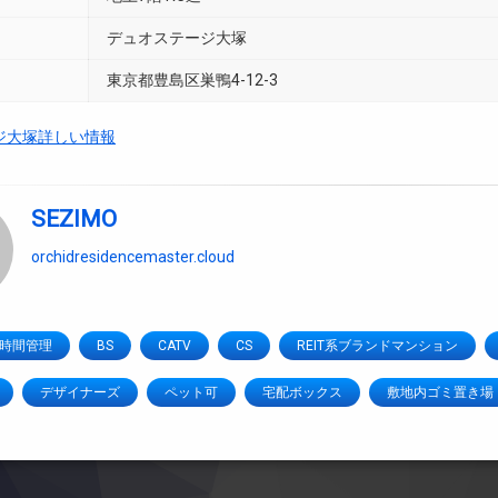
デュオステージ大塚
東京都豊島区巣鴨4-12-3
ジ大塚詳しい情報
SEZIMO
orchidresidencemaster.cloud
4時間管理
BS
CATV
CS
REIT系ブランドマンション
デザイナーズ
ペット可
宅配ボックス
敷地内ゴミ置き場