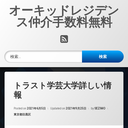
コ
オーキッドレジデン
ン
テ
ス仲介手数料無料
ン
ツ
へ
RSS
ス
キ
ッ
検索:
プ
トラスト学芸大学詳しい情
報
Posted on
2021年6月5日
Updated on
2021年9月25日
by
SEZIMO
カテゴリー:
東京都目黒区