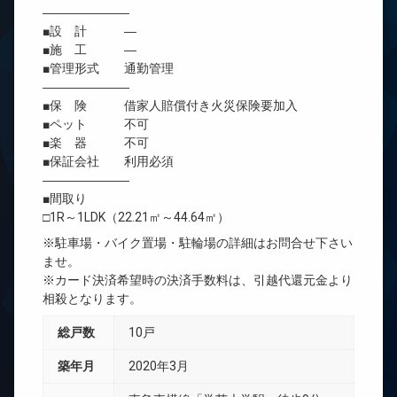
―――――――
■設 計 ―
■施 工 ―
■管理形式 通勤管理
―――――――
■保 険 借家人賠償付き火災保険要加入
■ペット 不可
■楽 器 不可
■保証会社 利用必須
―――――――
■間取り
□1R～1LDK（22.21㎡～44.64㎡）
※駐車場・バイク置場・駐輪場の詳細はお問合せ下さい
ませ。
※カード決済希望時の決済手数料は、引越代還元金より
相殺となります。
総戸数
10戸
築年月
2020年3月