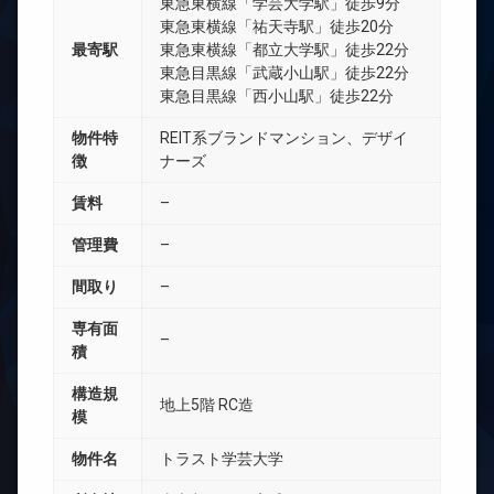
東急東横線「学芸大学駅」徒歩9分
東急東横線「祐天寺駅」徒歩20分
最寄駅
東急東横線「都立大学駅」徒歩22分
東急目黒線「武蔵小山駅」徒歩22分
東急目黒線「西小山駅」徒歩22分
物件特
REIT系ブランドマンション、デザイ
徴
ナーズ
賃料
–
管理費
–
間取り
–
専有面
–
積
構造規
地上5階 RC造
模
物件名
トラスト学芸大学