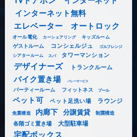
TVドアホン
インターネット
インターネット無料
エレベーター
オートロック
オール電化
キッズルーム
カーシェアリング
コンシェルジュ
ゲストルーム
ゴルフレンジ
タワーマンション
シアタールーム
スパ
デザイナーズ
トランクルーム
バイク置き場
バレーサービス
フィットネス
パーティールーム
プール
ペット可
ラウンジ
ペット足洗い場
内廊下
分譲賃貸
免震構造
制震構造
大型駐車場
各階ゴミ置き場
宅配ボックス