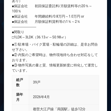
あり）
■保証会社 初回保証委託料/月額賃料等の20％～
100％
■保証会社 年間継続料/0.8万円～1.0万円 or
■保証会社 月額保証料賃料等の1％～2％
―――――――
■間取り
□1LDK～3LDK（36.13㎡～50.98㎡）
■① 駐車場・バイク置場・駐輪場の詳細は、是非お問合
せ下さい。
■② 内覧のご希望時は、物件現地待ち合わせ対応をして
おります。
■③ 物件写真の量と質、情報更新鮮度に特化して運営し
ています。
総戸
39戸
数
築年
2026年4月
月
都営大江戸線「両国駅」徒歩12分