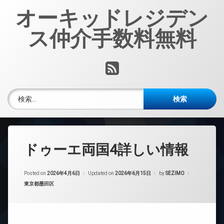
コ
オーキッドレジデン
ン
テ
ス仲介手数料無料
ン
ツ
へ
RSS
ス
キ
ッ
検索:
プ
ドゥーエ両国4詳しい情報
Posted on
2026年4月6日
Updated on
2026年6月15日
by
SEZIMO
カテゴリー:
東京都墨田区