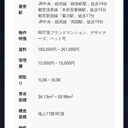
JR中央・総武線「錦糸町駅」徒歩14分
最寄
都営浅草線「本所吾妻橋駅」徒歩15分
駅
都営新宿線「菊川駅」徒歩17分
JR中央・総武線「両国駅」徒歩19分
物件
REIT系ブランドマンション、デザイナ
特徴
ーズ、ペット可
賃料
182,000円 – 261,000円
管理
15,000円 – 15,000円
費
間取
1LDK – 3LDK
り
専有
2
2
36.13m
– 50.98m
面積
構造
地上11階 RC造
規模
物件