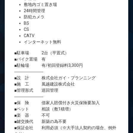
敷地内ゴミ置き場
24時間管理
防犯カメラ
BS
CS
CATV
インターネット無料
■駐車場 2台（平置式）
■バイク置場 有
■駐輪場 有/初回登録料3,300円
―――――――
■設 計 株式会社ガイ・プランニング
■施 工 風越建設株式会社
■管理形式 巡回管理
―――――――
■保 険 借家人賠償付き火災保険要加入
■ペット 相談（敷1積増）
■楽 器 不可
■鍵交換代 新築の為不要
■保証会社 利用必須（※大手法人契約の場合、例外