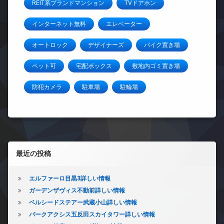
REIT系ブランドマンション
TVドアホン
インターネット無料
エレベーター
オートロック
デザイナーズ
バイク置き場
ペット可
宅配ボックス
敷地内ゴミ置き場
防犯カメラ
駐車場
駐輪場
左サイドバー
最近の投稿
エルファーロ目黒3詳しい情報
ガーデンザヴィス不動前詳しい情報
ベルシードステアー武蔵小山詳しい情報
パークアクシス五反田スカイタワー詳しい情報