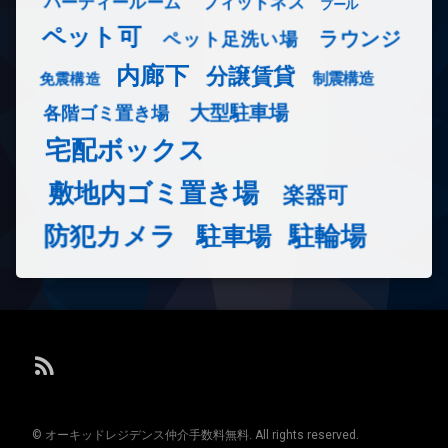
フィットネス
パーティールーム
プール
ペット可
ラウンジ
ペット足洗い場
内廊下
分譲賃貸
免震構造
制震構造
大型駐車場
各階ゴミ置き場
宅配ボックス
敷地内ゴミ置き場
楽器可
防犯カメラ
駐輪場
駐車場
RSS
© オーキッドレジデンス仲介手数料無料. All rights reserved.