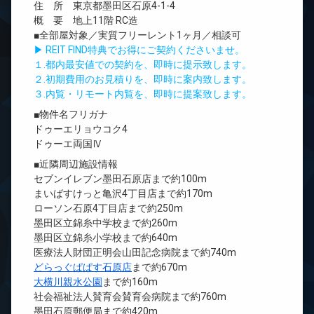
住 所 東京都墨田区石原4-1-4
概 要 地上11階 RC造
■全部屋対象／実質フリーレント1ヶ月／相談可
▶ REIT FIND特典でお得にご契約くださいませ。
１.都内最安値での契約を、即時に提示致します。
２.初期費用のお見積りを、即時に案内致します。
３.内覧・リモート内覧を、即時に提案致します。
■物件名フリガナ
ドゥーエリョウコク4
ドゥーエ両国Ⅳ
■近隣周辺施設情報
セブンイレブン墨田石原店まで約100m
まいばすけっと亀沢4丁目店まで約170m
ローソン石原4丁目店まで約250m
墨田区立錦糸中学校まで約260m
墨田区立錦糸小学校まで約640m
医療法人財団正明会山田記念病院まで約740m
どらっぐぱぱす石原店
まで約670m
大横川親水公園
まで約160m
社会福祉法人賛育会賛育会病院まで約760m
墨田石原郵便局まで約420m