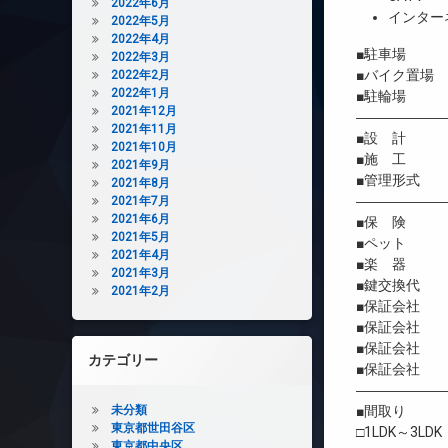
2022年6月
インター
2022年5月
2022年4月
■駐車場 
2022年3月
■バイク置場
2022年2月
2022年1月
■駐輪場 
2021年12月
――――――
2021年11月
■設 計 
2021年10月
■施 工 
2021年9月
■管理形式 
2021年8月
――――――
2021年7月
2021年6月
■保 険 借
2021年5月
■ペット 
2021年4月
■楽 器 
2021年3月
■鍵交換代 初
2021年2月
■保証会社 
■保証会社 初
■保証会社 年間
カテゴリー
■保証会社 
――――――
未分類
■間取り
東京都世田谷区
□1LDK～3LDK
東京都中央区