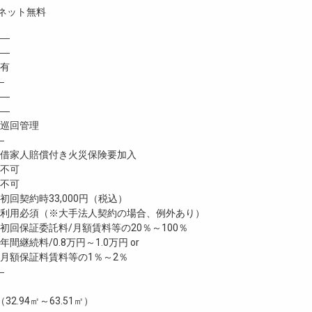
ネット無料
―
 ―
有
―
―
―
巡回管理
―
家人賠償付き火災保険要加入
不可
不可
回契約時33,000円（税込）
利用必須（※大手法人契約の場合、例外あり）
回保証委託料/月額賃料等の20％～100％
継続料/0.8万円～1.0万円 or
月額保証料賃料等の1％～2％
―
（32.94㎡～63.51㎡）