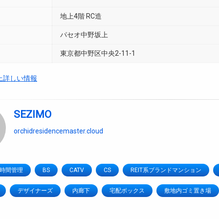
地上4階 RC造
パセオ中野坂上
東京都中野区中央2-11-1
上詳しい情報
SEZIMO
orchidresidencemaster.cloud
4時間管理
BS
CATV
CS
REIT系ブランドマンション
デザイナーズ
内廊下
宅配ボックス
敷地内ゴミ置き場