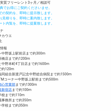
／実質フリーレント3ヶ月／相談可
IND特典でお得にご契約くださいませ。
値での契約を、即時に提示致します。
のお見積りを、即時に案内致します。
モート内覧を、即時に提案致します。
ガナ
サカウエ
上
設情報
中野坂上駅前店まで約300m
橋店まで約1200m
中野本町4丁目店まで約1600m
約120m
同組合新渡戸記念中野総合病院まで約1500m
ATMコーナー中野坂上駅前まで約500m
都心営業部
まで約1300m
西新宿店
まで約100m
校まで約110m
事務所まで約350m
学校まで約350m