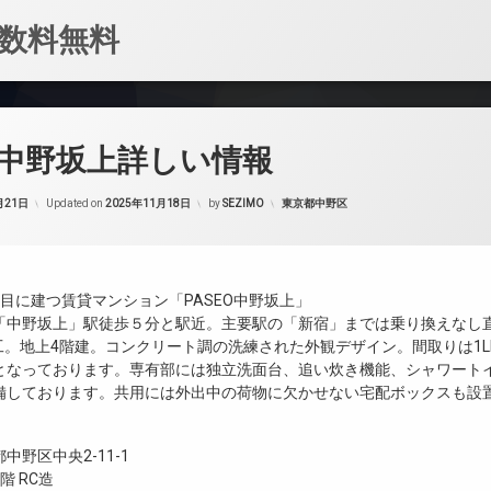
数料無料
中野坂上詳しい情報
カテゴリー:
月21日
Updated on
2025年11月18日
by
SEZIMO
東京都中野区
目に建つ賃貸マンション「PASEO中野坂上」
「中野坂上」駅徒歩５分と駅近。主要駅の「新宿」までは乗り換えなし
竣工。地上4階建。コンクリート調の洗練された外観デザイン。間取りは1L
となっております。専有部には独立洗面台、追い炊き機能、シャワート
備しております。共用には外出中の荷物に欠かせない宅配ボックスも設
中野区中央2-11-1
階 RC造