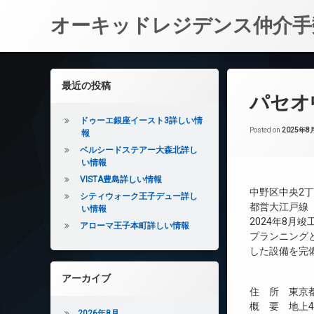
オーキッドレジデンス仲介手
コ
ン
左サイドバー
最近の投稿
テ
パセオ
ン
ツ
ドゥーエ銀座イースト3詳しい情
へ
Posted on
2025年8
報
ス
ベルシードステアー大森北詳し
キ
い情報
ッ
VISTA豊島詳しい情報
プ
中野区中央2丁
シティウォーク王子デュー詳し
都営大江戸線
い情報
2024年8月
アローマ王子本町詳しい情報
プランニング
した設備を完
アーカイブ
住 所 東京都
概 要 地上4
2026年8月