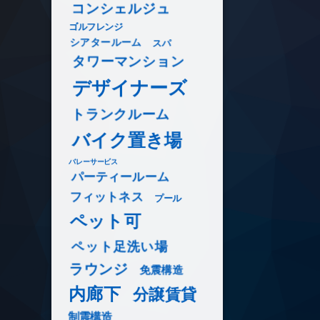
コンシェルジュ
ゴルフレンジ
シアタールーム
スパ
タワーマンション
デザイナーズ
トランクルーム
バイク置き場
バレーサービス
パーティールーム
フィットネス
プール
ペット可
ペット足洗い場
ラウンジ
免震構造
内廊下
分譲賃貸
制震構造