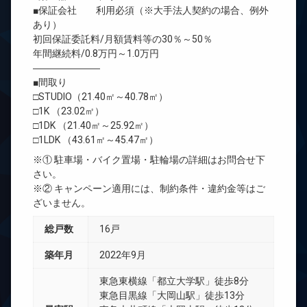
■保証会社 利用必須（※大手法人契約の場合、例外
あり）
初回保証委託料/月額賃料等の30％～50％
年間継続料/0.8万円～1.0万円
―――――――
■間取り
□STUDIO（21.40㎡～40.78㎡）
□1K （23.02㎡）
□1DK （21.40㎡～25.92㎡）
□1LDK （43.61㎡～45.47㎡）
※① 駐車場・バイク置場・駐輪場の詳細はお問合せ下
さい。
※② キャンペーン適用には、制約条件・違約金等はご
ざいません。
総戸数
16戸
築年月
2022年9月
東急東横線「都立大学駅」徒歩8分
東急目黒線「大岡山駅」徒歩13分