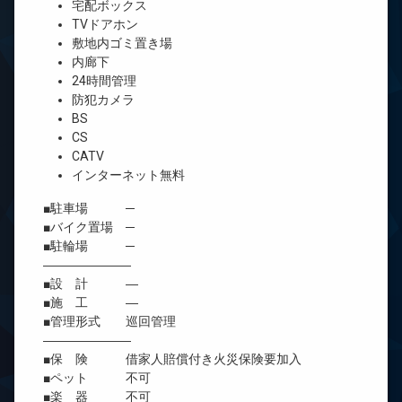
宅配ボックス
TVドアホン
敷地内ゴミ置き場
内廊下
24時間管理
防犯カメラ
BS
CS
CATV
インターネット無料
■駐車場 ─
■バイク置場 ─
■駐輪場 ─
―――――――
■設 計 ―
■施 工 ―
■管理形式 巡回管理
―――――――
■保 険 借家人賠償付き火災保険要加入
■ペット 不可
■楽 器 不可