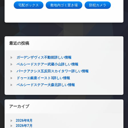
宅配ボックス
敷地内ゴミ置き場
防犯カメラ
左サイドバー
最近の投稿
ガーデンザヴィス不動前詳しい情報
ベルシードステアー武蔵小山詳しい情報
パークアクシス五反田スカイタワー詳しい情報
ドゥーエ銀座イースト3詳しい情報
ベルシードステアー大森北詳しい情報
アーカイブ
2026年8月
2026年7月