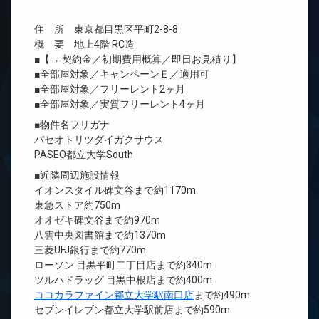
住 所 東京都目黒区平町2-8-8
概 要 地上4階 RC造
■【→ 契約金／初期費用概算／即日お見積り】
■全部屋対象／キャンペーンＥ／適用可
■全部屋対象／フリーレント2ヶ月
■全部屋対象／実質フリーレント4ヶ月
■物件名フリガナ
パセオトリツダイガクサウス
PASEO都立大学South
■近隣周辺施設情報
イオンスタイル碑文谷まで約1170m
東急ストア約750m
オオゼキ碑文谷まで約970m
八雲中央図書館まで約1370m
三菱UFJ銀行まで約770m
ローソン 目黒平町二丁目店まで約340m
ツルハドラッグ 目黒中根店まで約400m
ココカラファイン都立大学駅南口店
まで約490m
セブンイレブン都立大学駅前店まで約590m