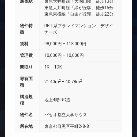
最寄駅
東急大井町線「大岡山駅」徒歩13分
東急大井町線「緑が丘駅」徒歩15分
東急東横線「自由が丘駅」徒歩22分
物件特
REIT系ブランドマンション、デザイ
徴
ナーズ
賃料
98,000円 – 118,000円
管理費
10,000円 – 10,000円
間取り
1R – 1DK
専有面
2
2
21.40m
– 40.78m
積
構造規
地上4階 RC造
模
物件名
パセオ都立大学サウス
所在地
東京都目黒区平町2-8-8