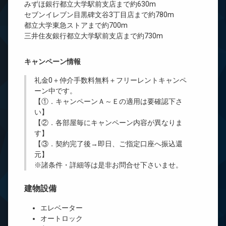
みずほ銀行都立大学駅前支店まで約630m
セブンイレブン目黒碑文谷3丁目店まで約780m
都立大学東急ストアまで約700m
三井住友銀行都立大学駅前支店まで約730m
キャンペーン情報
礼金0
＋
仲介手数料無料
＋
フリーレント
キャンペ
ーン中です。
【①．キャンペーンＡ～Ｅの適用は要確認下さ
い】
【②．各部屋毎にキャンペーン内容が異なりま
す】
【③．契約完了後→即日、ご指定口座へ振込還
元】
※諸条件・詳細等は是非お問合せ下さいませ。
建物設備
エレベーター
オートロック