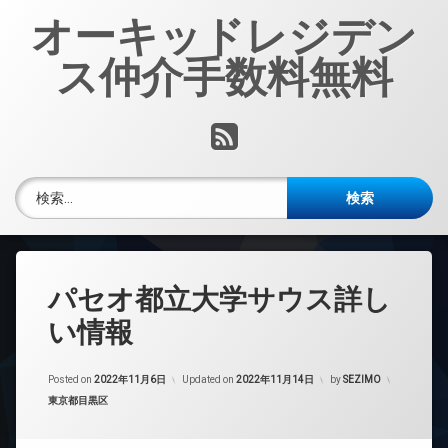
コ
オーキッドレジデン
ン
テ
ス仲介手数料無料
ン
ツ
へ
RSS
ス
キ
ッ
検索:
プ
パセオ都立大学サウス詳し
い情報
Posted on
2022年11月6日
Updated on
2022年11月14日
by
SEZIMO
カテゴリー:
東京都目黒区