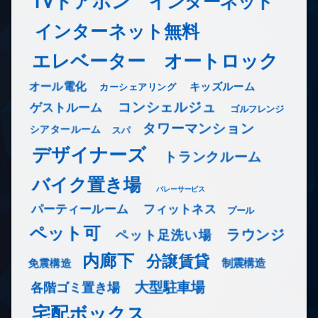
TVドアホン
インターネット
インターネット無料
エレベーター
オートロック
オール電化
キッズルーム
カーシェアリング
コンシェルジュ
ゲストルーム
ゴルフレンジ
タワーマンション
シアタールーム
スパ
デザイナーズ
トランクルーム
バイク置き場
バレーサービス
フィットネス
パーティールーム
プール
ペット可
ラウンジ
ペット足洗い場
内廊下
分譲賃貸
免震構造
制震構造
大型駐車場
各階ゴミ置き場
宅配ボックス