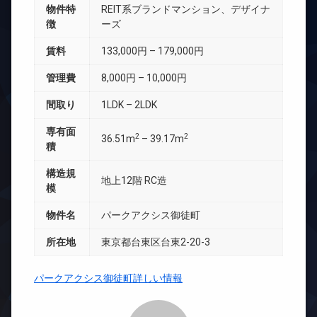
物件特
REIT系ブランドマンション、デザイナ
徴
ーズ
賃料
133,000円 – 179,000円
管理費
8,000円 – 10,000円
間取り
1LDK – 2LDK
専有面
2
2
36.51m
– 39.17m
積
構造規
地上12階 RC造
模
物件名
パークアクシス御徒町
所在地
東京都台東区台東2-20-3
パークアクシス御徒町詳しい情報