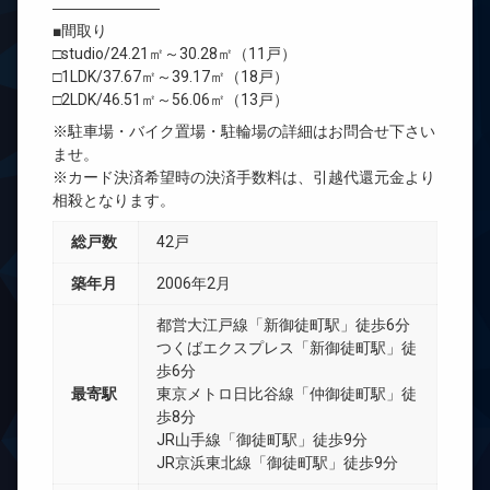
―――――――
■間取り
□studio/24.21㎡～30.28㎡（11戸）
□1LDK/37.67㎡～39.17㎡（18戸）
□2LDK/46.51㎡～56.06㎡（13戸）
※駐車場・バイク置場・駐輪場の詳細はお問合せ下さい
ませ。
※カード決済希望時の決済手数料は、引越代還元金より
相殺となります。
総戸数
42戸
築年月
2006年2月
都営大江戸線「新御徒町駅」徒歩6分
つくばエクスプレス「新御徒町駅」徒
歩6分
最寄駅
東京メトロ日比谷線「仲御徒町駅」徒
歩8分
JR山手線「御徒町駅」徒歩9分
JR京浜東北線「御徒町駅」徒歩9分