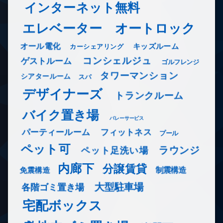
インターネット無料
エレベーター
オートロック
オール電化
キッズルーム
カーシェアリング
コンシェルジュ
ゲストルーム
ゴルフレンジ
タワーマンション
シアタールーム
スパ
デザイナーズ
トランクルーム
バイク置き場
バレーサービス
フィットネス
パーティールーム
プール
ペット可
ラウンジ
ペット足洗い場
内廊下
分譲賃貸
免震構造
制震構造
大型駐車場
各階ゴミ置き場
宅配ボックス