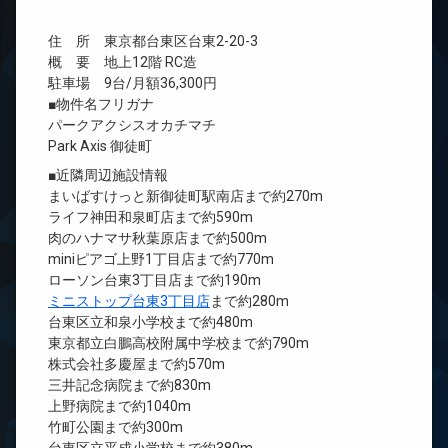
住 所 東京都台東区台東2-20-3
概 要 地上12階 RC造
駐車場 9台/月額36,300円
■物件名フリガナ
パークアクシスオカチマチ
Park Axis 御徒町
■近隣周辺施設情報
まいばすけっと新御徒町駅南店まで約270m
ライフ神田和泉町店まで約590m
肉のハナマサ秋葉原店まで約500m
miniピアゴ上野1丁目店まで約770m
ローソン台東3丁目店まで約190m
ミニストップ台東3丁目店
まで約280m
台東区立和泉小学校まで約480m
東京都立白鵬高校附属中学校まで約790m
株式会社多慶屋まで約570m
三井記念病院まで約830m
上野病院まで約1040m
竹町公園まで約300m