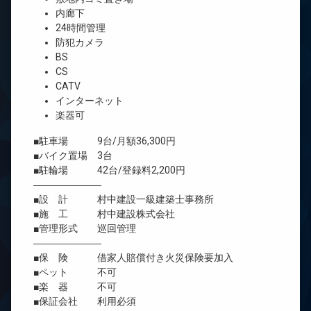
内廊下
24時間管理
防犯カメラ
BS
CS
CATV
インターネット
楽器可
■駐車場 9台/月額36,300円
■バイク置場 3台
■駐輪場 42台/登録料2,200円
―――――――
■設 計 村中建設一級建築士事務所
■施 工 村中建設株式会社
■管理形式 巡回管理
―――――――
■保 険 借家人賠償付き火災保険要加入
■ペット 不可
■楽 器 不可
■保証会社 利用必須