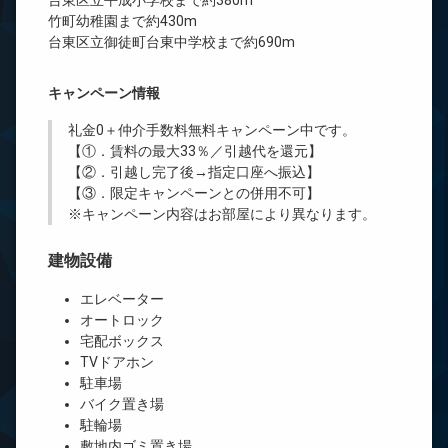
台東区立平成小学校まで約380m
竹町幼稚園まで約430m
台東区立御徒町台東中学校まで約690m
キャンペーン情報
礼金0
＋
仲介手数料無料
キャンペーン中です。
【①．賃料の最大33％／引越代を還元】
【②．引越し完了後→指定口座へ振込】
【③．限定キャンペーンとの併用不可】
※キャンペーン内容はお部屋により異なります。
建物設備
エレベーター
オートロック
宅配ボックス
TVドアホン
駐車場
バイク置き場
駐輪場
敷地内ゴミ置き場