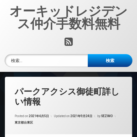
コ
オーキッドレジデン
ン
テ
ス仲介手数料無料
ン
ツ
へ
RSS
ス
キ
ッ
検索:
プ
パークアクシス御徒町詳し
い情報
Posted on
2021年6月5日
Updated on
2021年9月24日
by
SEZIMO
カテゴリー:
東京都台東区