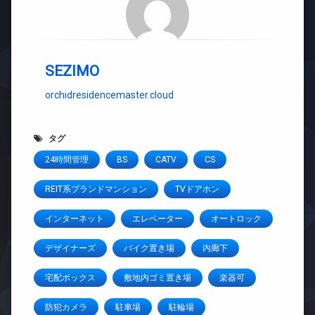
SEZIMO
orchidresidencemaster.cloud
タグ
24時間管理
BS
CATV
CS
REIT系ブランドマンション
TVドアホン
インターネット
エレベーター
オートロック
デザイナーズ
バイク置き場
内廊下
宅配ボックス
敷地内ゴミ置き場
楽器可
防犯カメラ
駐車場
駐輪場