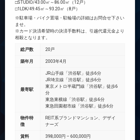
□STUDIO/43.00㎡～86.00㎡（12戸）
□1LDK/49.45㎡～93.20㎡（8戸）
※駐車場・バイク置場・駐輪場の詳細はお問合せ下さい
ませ。
※カード決済希望時の決済手数料は、引越代還元金より
相殺となります。
総戸数
20戸
築年月
2003年4月
JR山手線「渋谷駅」徒歩6分
JR埼京線「渋谷駅」徒歩6分
東京メトロ半蔵門線「渋谷駅」徒歩6
最寄駅
分
東急東横線「渋谷駅」徒歩6分
東急田園都市線「渋谷駅」徒歩6分
物件特
REIT系ブランドマンション、デザイ
徴
ナーズ
賃料
398,000円 – 600,000円