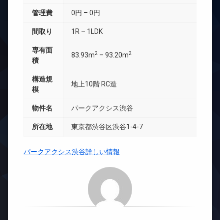
管理費
0円 – 0円
間取り
1R – 1LDK
専有面
2
2
83.93m
– 93.20m
積
構造規
地上10階 RC造
模
物件名
パークアクシス渋谷
所在地
東京都渋谷区渋谷1-4-7
パークアクシス渋谷詳しい情報