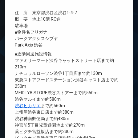
住 所 東京都渋谷区渋谷1-4-7
概 要 地上10階 RC造
駐車場 ―
■物件名フリガナ
パークアクシスシブヤ
Park Axis 渋谷
■近隣周辺施設情報
ファミリーマート渋谷キャットストリート店まで約
210m
ナチュラルローソン渋谷1丁目店まで約130m
東急ストアフードステーション渋谷キャスト店まで約
250m
MEIDI-YA STORE渋谷ストアーまで約550m
渋谷マルイまで約580m
渋谷ヒカリエ
まで約560m
上州屋渋谷東口店まで約380m
渋谷神南郵便局まで約480m
神宮前5丁目児童遊園地まで約270m
薬ヒグチ宮益坂店まで約230m