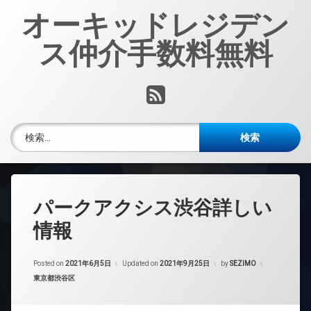
コ
オーキッドレジデン
ン
テ
ス仲介手数料無料
ン
ツ
へ
RSS
ス
キ
ッ
検索:
プ
パークアクシス渋谷詳しい
情報
Posted on
2021年6月5日
Updated on
2021年9月25日
by
SEZIMO
カテゴリー:
東京都渋谷区