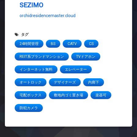
SEZIMO
orchidresidencemaster.cloud
タグ
24時間管理
BS
CATV
CS
REIT系ブランドマンション
TVドアホン
インターネット無料
エレベーター
オートロック
デザイナーズ
内廊下
宅配ボックス
敷地内ゴミ置き場
楽器可
防犯カメラ