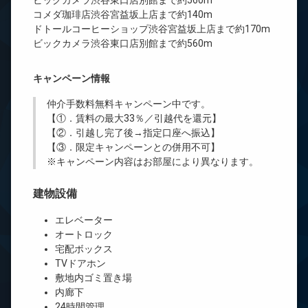
ビックカメラ渋谷東口店別館まで約560m
コメダ珈琲店渋谷宮益坂上店まで約140m
ドトールコーヒーショップ渋谷宮益坂上店まで約170m
ビックカメラ渋谷東口店別館まで約560m
キャンペーン情報
仲介手数料無料
キャンペーン中です。
【①．賃料の最大33％／引越代を還元】
【②．引越し完了後→指定口座へ振込】
【③．限定キャンペーンとの併用不可】
※キャンペーン内容はお部屋により異なります。
建物設備
エレベーター
オートロック
宅配ボックス
TVドアホン
敷地内ゴミ置き場
内廊下
24時間管理