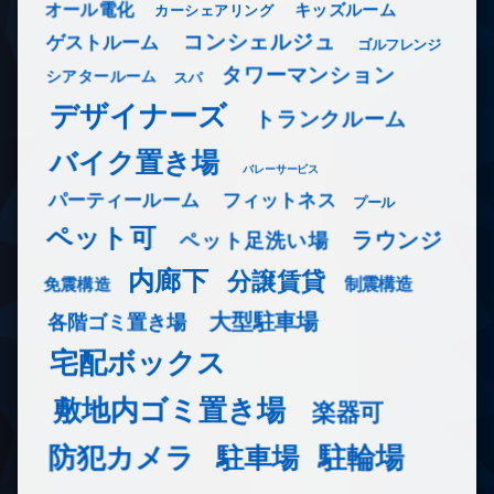
オール電化
キッズルーム
カーシェアリング
コンシェルジュ
ゲストルーム
ゴルフレンジ
タワーマンション
シアタールーム
スパ
デザイナーズ
トランクルーム
バイク置き場
バレーサービス
フィットネス
パーティールーム
プール
ペット可
ラウンジ
ペット足洗い場
内廊下
分譲賃貸
免震構造
制震構造
大型駐車場
各階ゴミ置き場
宅配ボックス
敷地内ゴミ置き場
楽器可
防犯カメラ
駐輪場
駐車場