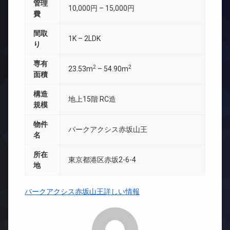
管理
10,000円 – 15,000円
費
間取
1K – 2LDK
り
専有
2
2
23.53m
– 54.90m
面積
構造
地上15階 RC造
規模
物件
パークアクシス赤坂山王
名
所在
東京都港区赤坂2-6-4
地
パークアクシス赤坂山王詳しい情報