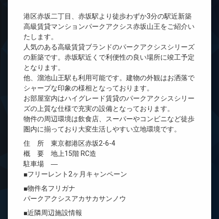
港区赤坂二丁目、赤坂駅より徒歩わずか3分の駅近新築
高級賃貸マンションパークアクシス赤坂山王をご紹介い
たします。
人気のある高級賃貸ブランドのパークアクシスシリーズ
の新築です。赤坂駅近くで利便性の良い場所に竣工予定
となります。
他、溜池山王駅も利用可能です。建物の外観はお洒落で
シャープな印象の様相となっております。
お部屋室内はハイグレード賃貸のパークアクシスシリー
ズの上質な仕様で充実の設備となっております。
物件の周辺環境は飲食店、スーパーやコンビニなど徒歩
圏内に揃っており大変生活しやすい立地環境です。
住 所 東京都港区赤坂2-6-4
概 要 地上15階 RC造
駐車場 ―
■フリーレント2ヶ月キャンペーン
■物件名フリガナ
パークアクシスアカサカサンノウ
■近隣周辺施設情報