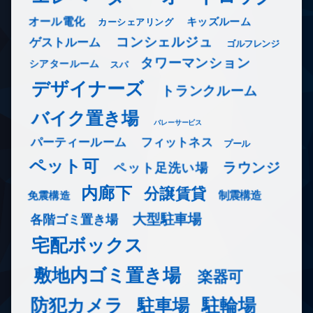
オール電化
キッズルーム
カーシェアリング
コンシェルジュ
ゲストルーム
ゴルフレンジ
タワーマンション
シアタールーム
スパ
デザイナーズ
トランクルーム
バイク置き場
バレーサービス
フィットネス
パーティールーム
プール
ペット可
ラウンジ
ペット足洗い場
内廊下
分譲賃貸
免震構造
制震構造
大型駐車場
各階ゴミ置き場
宅配ボックス
敷地内ゴミ置き場
楽器可
防犯カメラ
駐輪場
駐車場