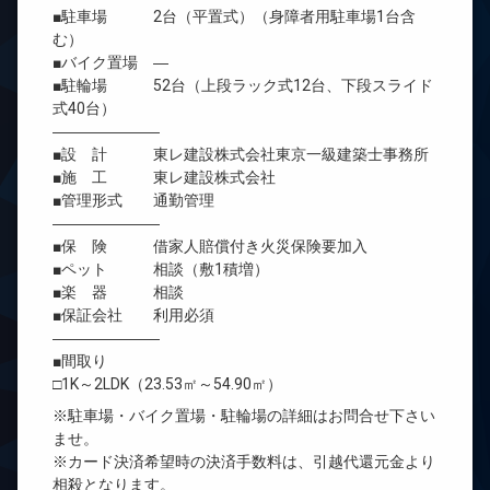
■駐車場 2台（平置式）（身障者用駐車場1台含
む）
■バイク置場 ―
■駐輪場 52台（上段ラック式12台、下段スライド
式40台）
―――――――
■設 計 東レ建設株式会社東京一級建築士事務所
■施 工 東レ建設株式会社
■管理形式 通勤管理
―――――――
■保 険 借家人賠償付き火災保険要加入
■ペット 相談（敷1積増）
■楽 器 相談
■保証会社 利用必須
―――――――
■間取り
□1K～2LDK（23.53㎡～54.90㎡）
※駐車場・バイク置場・駐輪場の詳細はお問合せ下さい
ませ。
※カード決済希望時の決済手数料は、引越代還元金より
相殺となります。