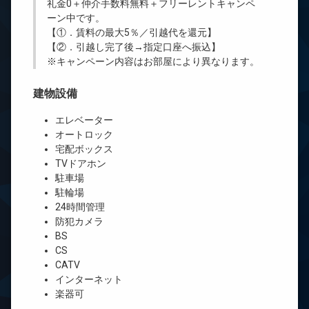
礼金0
＋
仲介手数料無料
＋
フリーレント
キャンペ
ーン中です。
【①．賃料の最大5％／引越代を還元】
【②．引越し完了後→指定口座へ振込】
※キャンペーン内容はお部屋により異なります。
建物設備
エレベーター
オートロック
宅配ボックス
TVドアホン
駐車場
駐輪場
24時間管理
防犯カメラ
BS
CS
CATV
インターネット
楽器可