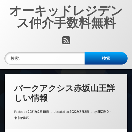
コ
オーキッドレジデン
ン
テ
ス仲介手数料無料
ン
ツ
へ
RSS
ス
キ
ッ
検索:
プ
パークアクシス赤坂山王詳
しい情報
Posted on
2021年2月18日
Updated on
2022年7月2日
by
SEZIMO
カテゴリー:
東京都港区