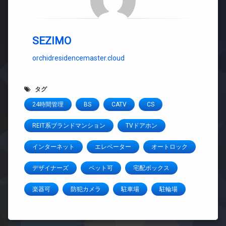
SEZIMO
orchidresidencemaster.cloud
タグ
24時間管理
BS
CATV
CS
REIT系ブランドマンション
TVドアホン
インターネット
エレベーター
オートロック
デザイナーズ
ペット可
宅配ボックス
楽器可
防犯カメラ
駐車場
駐輪場