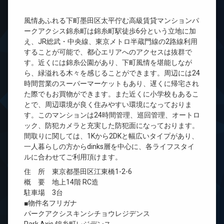
風情あふれる下町墨田区太平佇む高級賃貸マンションパ
ークアクシス錦糸町は錦糸町駅徒歩6分という立地に加
え、JR総武・中央線、東京メトロ半蔵門線の2路線利用
することが可能で、都心エリアへのアクセスは抜群で
す。近くには錦糸公園があり、下町風情を堪能しなが
ら、緑溢れる木々を感じることができます。周辺には24
時間営業のスーパーマーケットもあり、遅くに帰宅され
た際でもお買物ができます。また近くに小学校もあるこ
とで、周辺環境が良く住みやすい環境になっておりま
す。このマンションは24時間管理、巡回管理、オートロ
ック、防犯カメラと充実した防犯面になっております。
間取りに関しては、1Kから2DKと幅広いタイプがあり、
一人暮らしの方からdinks層を中心に、各ライフスタイ
ルに合わせてご利用頂けます。
住 所 東京都墨田区江東橋1-2-6
概 要 地上14階 RC造
駐車場 3台
■物件名フリガナ
パークアクシスキンシチョウレジデンス