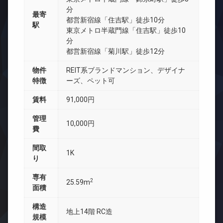
分
最寄
都営新宿線「住吉駅」徒歩10分
駅
東京メトロ半蔵門線「住吉駅」徒歩10
分
都営新宿線「菊川駅」徒歩12分
物件
REIT系ブランドマンション、デザイナ
特徴
ーズ、ペット可
賃料
91,000円
管理
10,000円
費
間取
1K
り
専有
2
25.59m
面積
構造
地上14階 RC造
規模