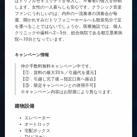
はトリプルセキュリティを導入し、不審者の侵入を抑制
します。女性の一人暮らしも安心です。クラシック音楽
ファンにうれしいのは、内外の一流奏者の演奏会が毎
週、開かれすみだトリフォニーホールへも散策気分で足
を運べることではないでしょうか。医療施設では、個人
クリニックや歯科へ2～5分、総合病院である都立墨東病
院へ10分となっています。
キャンペーン情報
仲介手数料無料
キャンペーン中です。
【①．賃料の最大33％／引越代を還元】
【②．引越し完了後→指定口座へ振込】
【③．限定キャンペーンとの併用不可】
※キャンペーン内容はお部屋により異なります。
建物設備
エレベーター
オートロック
宅配ボックス