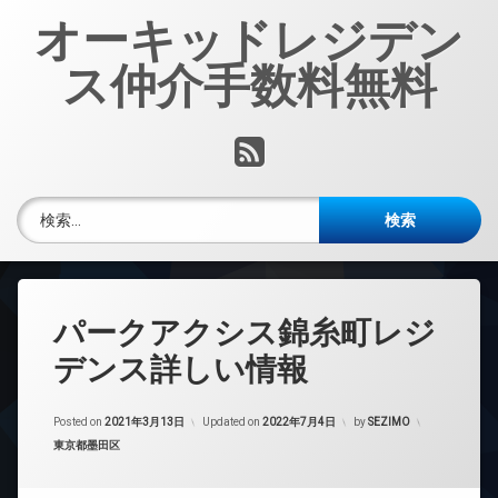
コ
オーキッドレジデン
ン
テ
ス仲介手数料無料
ン
ツ
へ
RSS
ス
キ
ッ
検索:
プ
パークアクシス錦糸町レジ
デンス詳しい情報
Posted on
2021年3月13日
Updated on
2022年7月4日
by
SEZIMO
カテゴリー:
東京都墨田区