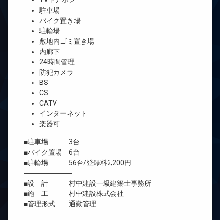
TVドアホン
駐車場
バイク置き場
駐輪場
敷地内ゴミ置き場
内廊下
24時間管理
防犯カメラ
BS
CS
CATV
インターネット
楽器可
■駐車場 3台
■バイク置場 6台
■駐輪場 56台/登録料2,200円
―――――――
■設 計 村中建設一級建築士事務所
■施 工 村中建設株式会社
■管理形式 通勤管理
―――――――