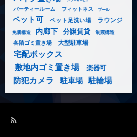
バレーサービス
フィットネス
パーティールーム
プール
ペット可
ラウンジ
ペット足洗い場
内廊下
分譲賃貸
免震構造
制震構造
大型駐車場
各階ゴミ置き場
宅配ボックス
敷地内ゴミ置き場
楽器可
防犯カメラ
駐輪場
駐車場
RSS