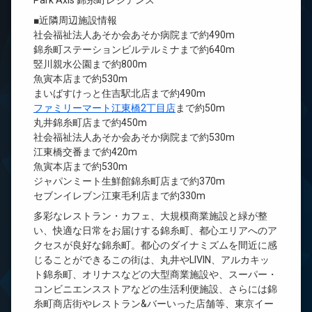
Park Axis 錦糸町レジデンス
■近隣周辺施設情報
社会福祉法人あそか会あそか病院まで約490m
錦糸町ステーションビルテルミナまで約640m
竪川親水公園まで約800m
魚寅本店まで約530m
まいばすけっと住吉駅北店まで約490m
ファミリーマート江東橋2丁目店
まで約50m
丸井錦糸町店まで約450m
社会福祉法人あそか会あそか病院まで約530m
江東橋交番まで約420m
魚寅本店まで約530m
ジャパンミート生鮮館錦糸町店まで約370m
セブンイレブン江東毛利店まで約330m
多彩なレストラン・カフェ、大規模商業施設と緑が整
い、快適な日常をお届けする錦糸町、都心エリアへのア
クセスが良好な錦糸町。都心のダイナミズムを間近に感
じることができるこの街は、丸井やLIVIN、アルカキッ
ト錦糸町、オリナスなどの大型商業施設や、スーパー・
コンビニエンスストアなどの生活利便施設、さらには錦
糸町商店街やレストラン&バーいった店舗等、東京イー