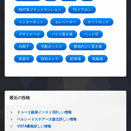
REIT系ブランドマンション
TVドアホン
インターネット
エレベーター
オートロック
デザイナーズ
バイク置き場
ペット可
内廊下
宅配ボックス
敷地内ゴミ置き場
楽器可
防犯カメラ
駐車場
駐輪場
左サイドバー
最近の投稿
ドゥーエ銀座イースト3詳しい情報
ベルシードステアー大森北詳しい情報
VISTA豊島詳しい情報