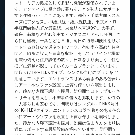
ストエリアの拠点として多彩な機能が整備されていま
す。アクティブに働き遊び暮らすことを強力にサポート
する住拠点が、ここにあります。都心・千葉方面へスム
ーズにアクセス。JR総武線・総武線快速、東京メトロ
半蔵門線錦糸町が最寄駅。東京駅へ直通9分。大手町、
銀座、新橋など都心部主要ビジネスエリアへ15分圏。さ
らには船橋、千葉なども直通。毎日の通勤利便性をサポ
ートする良好な交通ネットワーク。有効率を高めた住空
間と、随所に設えた豊富な収納、そしてデザインと機能
を兼ね備えた住戸設備の数々。日常をより美しく。住む
ほどに満足が深まっていくルームプランとしています。
間取りは1K〜1LDKタイプ。シングル向けのプランをご
用意しています。エントランスは落ち着きのある色合い
にアートやソファを設置し上質な佇まいを演出しまし
た。静かな内廊下設計も採用。防犯面ではトリプルセキ
ュリティを導入し、不審者の侵入を抑制します。女性の
一人暮らしも安心です。間取りはシングル・DINKS向け
の1K~1LDKタイプ。エントランスは落ち着きのある色合
いにアートやソファを設置し上質な佇まいを演出しまし
た。静かな内廊下設計も採用。設備は住まう方をより快
適にサポートする最新設備が揃っています。 防犯面で