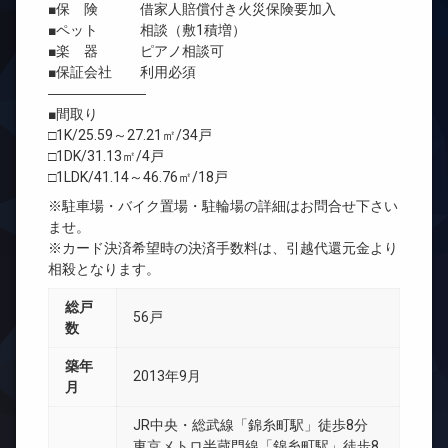
■保 険 借家人賠償付き火災保険要加入
■ペット 相談（敷1積増）
■楽 器 ピアノ相談可
■保証会社 利用必須
―――――――
■間取り
□1K/25.59～27.21㎡/34戸
□1DK/31.13㎡/4戸
□1LDK/41.14～46.76㎡/18戸
※駐車場・バイク置場・駐輪場の詳細はお問合せ下さい
ませ。
※カード決済希望時の決済手数料は、引越代還元金より
相殺となります。
総戸
56戸
数
築年
2013年9月
月
JR中央・総武線「錦糸町駅」徒歩8分
東京メトロ半蔵門線「錦糸町駅」徒歩8