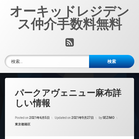
コ
オーキッドレジデン
ン
テ
ス仲介手数料無料
ン
ツ
へ
RSS
ス
キ
ッ
検索:
プ
パークアヴェニュー麻布詳
しい情報
Posted on
2021年6月5日
Updated on
2021年9月27日
by
SEZIMO
カテゴリー:
東京都港区