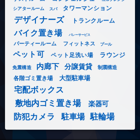
タワーマンション
シアタールーム
スパ
デザイナーズ
トランクルーム
バイク置き場
バレーサービス
フィットネス
パーティールーム
プール
ペット可
ラウンジ
ペット足洗い場
内廊下
分譲賃貸
免震構造
制震構造
大型駐車場
各階ゴミ置き場
宅配ボックス
敷地内ゴミ置き場
楽器可
防犯カメラ
駐輪場
駐車場