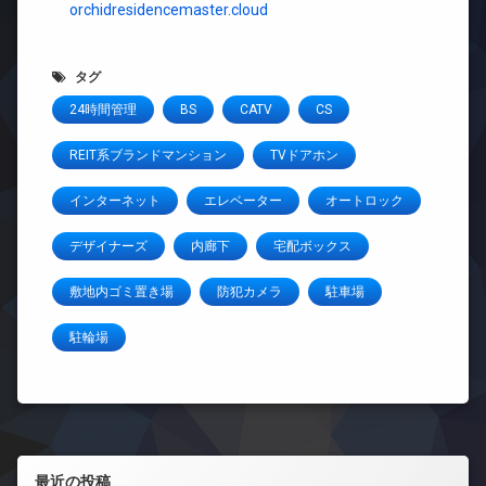
orchidresidencemaster.cloud
タグ
24時間管理
BS
CATV
CS
REIT系ブランドマンション
TVドアホン
インターネット
エレベーター
オートロック
デザイナーズ
内廊下
宅配ボックス
敷地内ゴミ置き場
防犯カメラ
駐車場
駐輪場
左サイドバー
最近の投稿