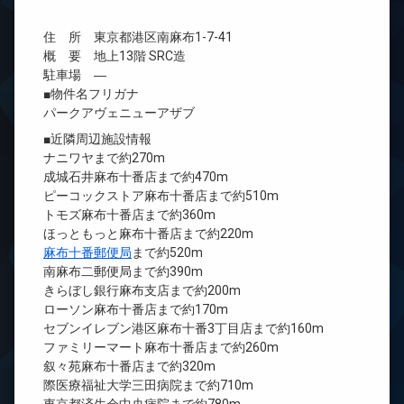
住 所 東京都港区南麻布1-7-41
概 要 地上13階 SRC造
駐車場 ―
■物件名フリガナ
パークアヴェニューアザブ
■近隣周辺施設情報
ナニワヤまで約270m
成城石井麻布十番店まで約470m
ピーコックストア麻布十番店まで約510m
トモズ麻布十番店まで約360m
ほっともっと麻布十番店まで約220m
麻布十番郵便局
まで約520m
南麻布二郵便局まで約390m
きらぼし銀行麻布支店まで約200m
ローソン麻布十番店まで約170m
セブンイレブン港区麻布十番3丁目店まで約160m
ファミリーマート麻布十番店まで約260m
叙々苑麻布十番店まで約320m
際医療福祉大学三田病院まで約710m