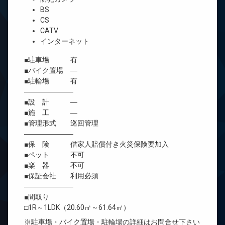
BS
CS
CATV
インターネット
■駐車場 有
■バイク置場 ―
■駐輪場 有
―――――――
■設 計 ―
■施 工 ―
■管理形式 巡回管理
―――――――
■保 険 借家人賠償付き火災保険要加入
■ペット 不可
■楽 器 不可
■保証会社 利用必須
―――――――
■間取り
□1R～1LDK（20.60㎡～61.64㎡）
※駐車場・バイク置場・駐輪場の詳細はお問合せ下さい