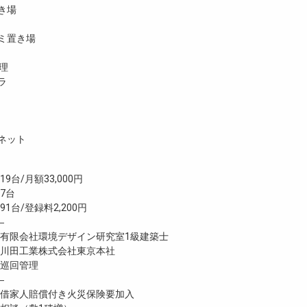
き場
ミ置き場
理
ラ
ネット
台/月額33,000円
7台
台/登録料2,200円
―
限会社環境デザイン研究室1級建築士
田工業株式会社東京本社
巡回管理
―
家人賠償付き火災保険要加入