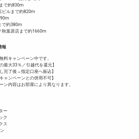
COまで約830m
ビルまで約820m
90m
で約380m
秋葉原店まで約1660m
情報
無料
キャンペーン中です。
の最大33％／引越代を還元】
し完了後→指定口座へ振込】
キャンペーンとの併用不可】
ーン内容はお部屋により異なります。
ター
ック
クス
ホン