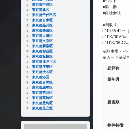
■ペット 相
東京都中野区
■楽 器 
東京都北区
■保証会社 
東京都千代田区
――――――
東京都台東区
■間取り
東京都品川区
東京都墨田区
□1R/35.42㎡
東京都大田区
□1DK/30.60
東京都文京区
□1LDK/35.4
東京都新宿区
※駐車場・バ
東京都杉並区
東京都板橋区
※カード決済
東京都江戸川区
東京都江東区
総戸数
東京都渋谷区
東京都港区
築年月
東京都目黒区
東京都練馬区
東京都荒川区
東京都葛飾区
最寄駅
東京都豊島区
東京都足立区
物件特徴