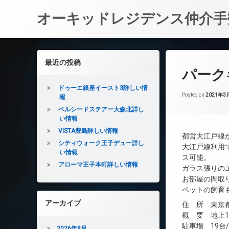
オーキッドレジデンス仲介手
コ
ン
左サイドバー
最近の投稿
テ
パーク
ン
ツ
ドゥーエ銀座イースト3詳しい情
へ
Posted on
2021年3
報
ス
ベルシードステアー大森北詳し
キ
い情報
ッ
VISTA豊島詳しい情報
都営大江戸線
プ
シティウォーク王子デュー詳し
大江戸線利用
い情報
ス可能。
アローマ王子本町詳しい情報
ガラス張りの
お部屋の間取り
ペットの飼育
アーカイブ
住 所 東京都
概 要 地上14
駐車場 19台/
2026年8月