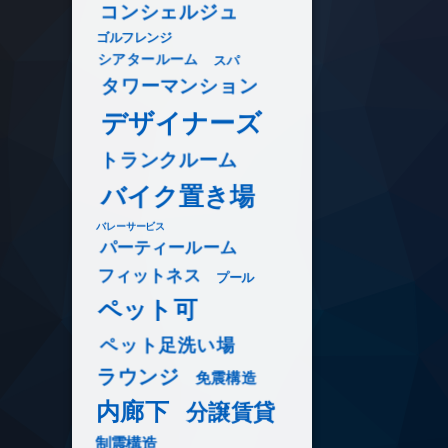
コンシェルジュ
ゴルフレンジ
シアタールーム
スパ
タワーマンション
デザイナーズ
トランクルーム
バイク置き場
バレーサービス
パーティールーム
フィットネス
プール
ペット可
ペット足洗い場
ラウンジ
免震構造
内廊下
分譲賃貸
制震構造