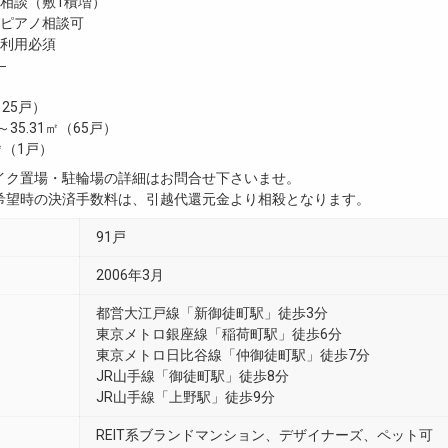
談（敷1積増）
ピアノ相談可
利用必須
―
（25戸）
㎡～35.31㎡（65戸）
2㎡（1戸）
イク置場・駐輪場の詳細はお問合せ下さいませ。
希望時の決済手数料は、引越代還元金より相殺となります。
91戸
2006年3月
都営大江戸線「新御徒町駅」徒歩3分
東京メトロ銀座線「稲荷町駅」徒歩6分
東京メトロ日比谷線「仲御徒町駅」徒歩7分
JR山手線「御徒町駅」徒歩8分
JR山手線「上野駅」徒歩9分
REIT系ブランドマンション、デザイナーズ、ペット可