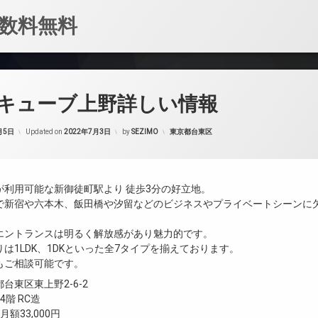
数料無料
キューブ上野詳しい情報
カテゴリー:
月5日
Updated on
2022年7月3日
by
SEZIMO
東京都台東区
が利用可能な新御徒町駅より 徒歩3分の好立地。
で新宿や六本木、飯田橋や汐留などのビジネスやプライベートシーンに
エントランスは明るく解放感があり魅力的です。
は1LDK、1DKといった全7タイプを揃えております。
もご相談可能です。
台東区東上野2-6-2
階 RC造
月額33,000円