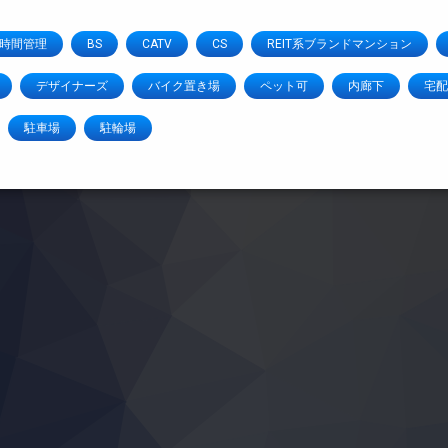
4時間管理
BS
CATV
CS
REIT系ブランドマンション
デザイナーズ
バイク置き場
ペット可
内廊下
宅配
駐車場
駐輪場