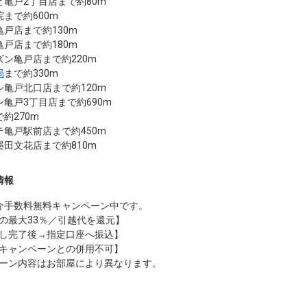
亀戸2丁目店まで約80m
まで約600m
戸店まで約130m
戸店まで約180m
ン亀戸店まで約220m
局
まで約330m
亀戸北口店まで約120m
亀戸3丁目店まで約690m
約270m
亀戸駅前店まで約450m
田文花店まで約810m
情報
介手数料無料
キャンペーン中です。
の最大33％／引越代を還元】
し完了後→指定口座へ振込】
キャンペーンとの併用不可】
ーン内容はお部屋により異なります。