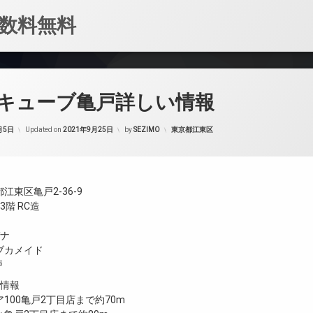
数料無料
キューブ亀戸詳しい情報
カテゴリー:
月5日
Updated on
2021年9月25日
by
SEZIMO
東京都江東区
江東区亀戸2-36-9
階 RC造
ガナ
ブカメイド
戸
設情報
100亀戸2丁目店まで約70m