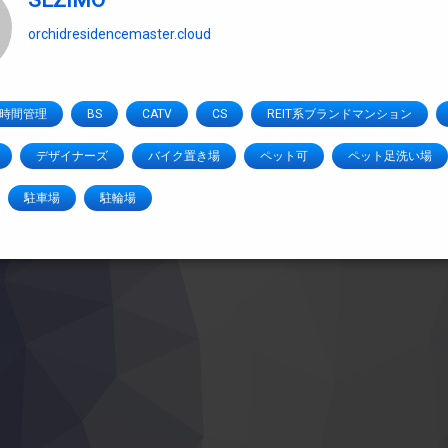
SEZIMO
orchidresidencemaster.cloud
4時間管理
BS
CATV
CS
REIT系ブランドマンション
デザイナーズ
バイク置き場
ペット可
ペット足洗い場
駐車場
駐輪場