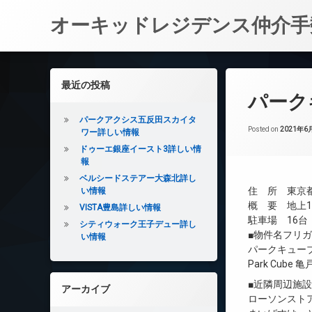
オーキッドレジデンス仲介手
コ
ン
左サイドバー
最近の投稿
テ
パーク
ン
ツ
パークアクシス五反田スカイタ
へ
Posted on
2021年6
ワー詳しい情報
ス
ドゥーエ銀座イースト3詳しい情
キ
報
ッ
ベルシードステアー大森北詳し
プ
住 所 東京都
い情報
概 要 地上13
VISTA豊島詳しい情報
駐車場 16台
シティウォーク王子デュー詳し
■物件名フリ
い情報
パークキュー
Park Cube 亀
■近隣周辺施
アーカイブ
ローソンストア