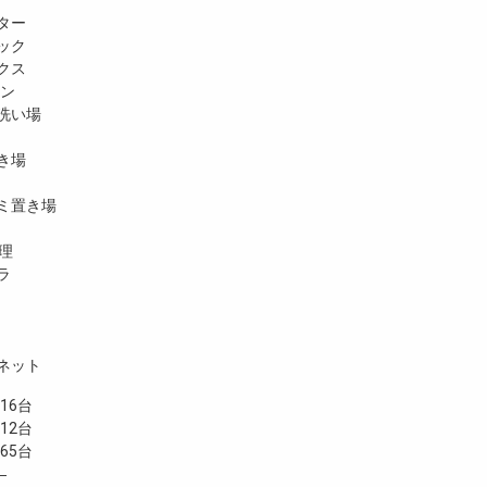
ター
ック
クス
ホン
洗い場
き場
ミ置き場
理
ラ
ネット
6台
12台
5台
―