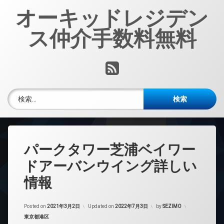
コ
オーキッドレジデン
ン
テ
ス仲介手数料無料
ン
ツ
へ
RSS
ス
キ
ッ
検索:
プ
パークタワー芝浦ベイワー
ドアーバンウイング詳しい
情報
Posted on
2021年3月2日
Updated on
2022年7月3日
by
SEZIMO
カテゴリー:
東京都港区