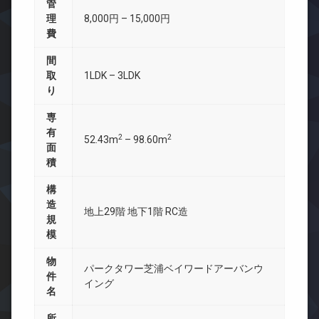
管
理
8,000円 – 15,000円
費
間
取
1LDK – 3LDK
り
専
有
2
2
52.43m
– 98.60m
面
積
構
造
地上29階 地下1階 RC造
規
模
物
パークタワー芝浦ベイワードアーバンウ
件
イング
名
所