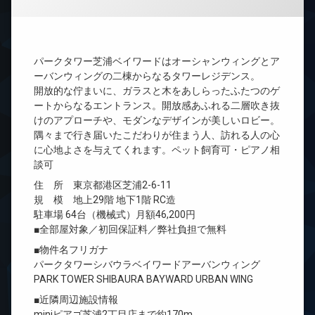
パークタワー芝浦ベイワードはオーシャンウィングとア
ーバンウィングの二棟からなるタワーレジデンス。
開放的な佇まいに、ガラスと木をあしらったふたつのゲ
ートからなるエントランス。開放感あふれる二層吹き抜
けのアプローチや、モダンなデザインが美しいロビー。
隅々まで行き届いたこだわりが住まう人、訪れる人の心
に心地よさを与えてくれます。ペット飼育可・ピアノ相
談可
住 所 東京都港区芝浦2-6-11
規 模 地上29階 地下1階 RC造
駐車場 64台（機械式）月額46,200円
■全部屋対象／初回保証料／弊社負担で無料
■物件名フリガナ
パークタワーシバウラベイワードアーバンウィング
PARK TOWER SHIBAURA BAYWARD URBAN WING
■近隣周辺施設情報
miniピアゴ芝浦2丁目店まで約170m