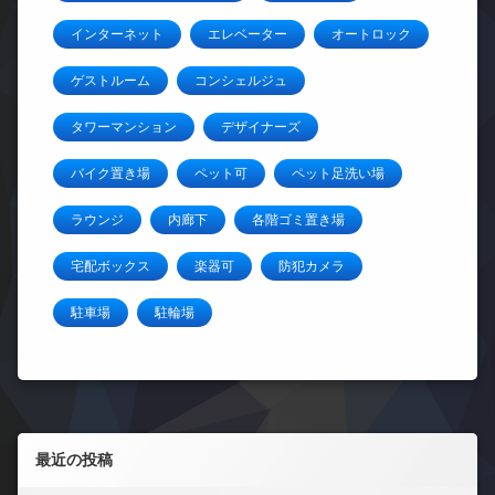
インターネット
エレベーター
オートロック
ゲストルーム
コンシェルジュ
タワーマンション
デザイナーズ
バイク置き場
ペット可
ペット足洗い場
ラウンジ
内廊下
各階ゴミ置き場
宅配ボックス
楽器可
防犯カメラ
駐車場
駐輪場
左サイドバー
最近の投稿