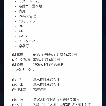
ゲストルーム
各階ゴミ置き場
内廊下
24時間管理
防犯カメラ
BS
CS
CATV
インターネット
楽器可
■駐車場 64台（機械式）月額46,200円
■バイク置場 32台/月額5,500円
■駐輪場 190台/1住戸1台無料
レンタサイクル
―――――――
■設 計 清水建設株式会社
■施 工 清水建設株式会社
■管理形式 常駐管理
―――――――
■保 険 借家人賠償付き火災保険要加入
■ペット 相談（小型犬または猫2匹迄・敷1積増）