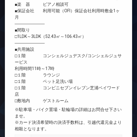
■楽 器 ピアノ相談可
■保証会社 利用可能（OFI）保証会社利用時敷金1ヶ
月
―――――――
■間取り
□1LDK～3LDK（52.43㎡～106.43㎡）
―――――――
■共用施設
□１階 コンシェルジュデスク/コンシェルジュサ
ービス
利用時間11時～17時
□１階 ラウンジ
□１階 ペット足洗い場
□１階 コンビニセブンイレブン芝浦ベイワード
店
□敷地内 ゲストルーム
※駐車場・バイク置場・駐輪場の詳細はお問合せ下さい
ませ。
※カード決済希望時の決済手数料は、引越代還元金より
相殺となります。