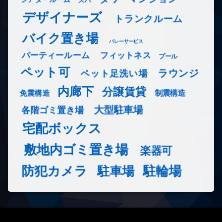
デザイナーズ
トランクルーム
バイク置き場
バレーサービス
フィットネス
パーティールーム
プール
ペット可
ラウンジ
ペット足洗い場
内廊下
分譲賃貸
免震構造
制震構造
大型駐車場
各階ゴミ置き場
宅配ボックス
敷地内ゴミ置き場
楽器可
防犯カメラ
駐輪場
駐車場