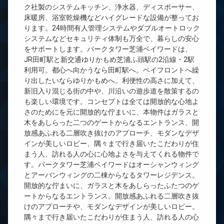
ク社製のシステムキッチン、浄水器、ディスポーサー、
床暖房、浴室乾燥機などハイグレードな設備が整ってお
ります。24時間有人管理システムやダブルオートロック
システムなどセキュリティ体制も万全で、暮らしの安心
をサポートします。パークタワー芝浦ベイワードは、
JR田町駅と新交通ゆりかもめ芝浦ふ頭駅の2沿線・2駅
利用可。都心へ向かうなら田町駅へ。ベイフロントへ繰
り出したいならゆりかもめへ。利便性の高さに加えて、
新旧入り混じる街の中や、川沿いの遊歩道を散策するの
も楽しい環境です。コンセプトは全ては開放的な心地よ
さのためにを元に開放的な佇まいに、本物件はガラスと
木をあしらった二つのゲートからなるエントランス、開
放感あふれる二層吹き抜けのアプローチ、モダンなデザ
インが美しいロビー、隅々まで行き届いたこだわりが住
まう人、訪れる人の心に心地よさを与えてくれる物件で
す。パークタワー芝浦ベイワードはオーシャンウィング
とアーバンウィングの二棟からなるタワーレジデンス。
開放的な佇まいに、ガラスと木をあしらったふたつのゲ
ートからなるエントランス。開放感あふれる二層吹き抜
けのアプローチや、モダンなデザインが美しいロビー。
隅々まで行き届いたこだわりが住まう人、訪れる人の心