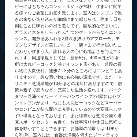
地良さを感じるでしょう。モダンなデザインが美しいロ
ビーにはもちろんコンシェルジュが常駐、住まいに関す
る様々なご要望にお答え致します。室内はシンプルで飽
きの来ない造り込みが細部にまで感じられ、住まう日を
刻むごとに味わいの出る造りです。開放的な佇まいに、
ガラスと木をあしらったふたつのゲートからなるエント
ランス。開放感あふれる2層吹き抜けのアプローチ。モ
ダンなデザインが美しいロビー。隅々まで行き届いたこ
だわりが住まう人。訪れる人の心に心地よさを与えてく
れます。周辺環境としては、徒歩5分、400ｍほどの場
所に大丸ピーコック芝浦アイランド店があり、普段の買
い物に大変便利。徒歩2～3分のところにはコンビ二もあ
りますので、急な買い物にも心強い環境です。また、ト
リニティ芝浦緑地が10分ほどの場所にありますので、散
策や親子で憩うなど、充実した生活を送れます。パーク
タワー芝浦ベイワード アーバンウイングの1階にはセブ
ンイレブンがあり、他にも大丸ピーコックなどスーパー
やコンビニが徒歩圏内に充実しているので大変暮らしや
すい環境となっております。また緑豊かな芝浦公園や港
区スポーツセンターも近く、お仕事帰りや休日に気軽に
体を動かすこともできます。お部屋の間取りは1LDKか
ら3LDK。室内には、食器洗浄機を備えたジーマティッ