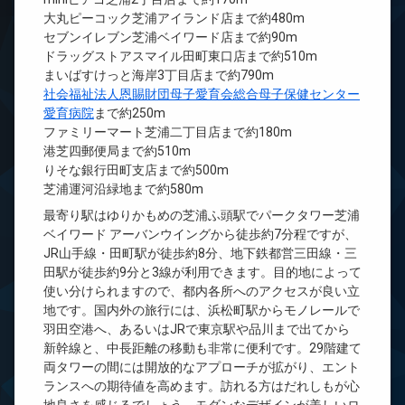
大丸ピーコック芝浦アイランド店まで約480m
セブンイレブン芝浦ベイワード店まで約90m
ドラッグストアスマイル田町東口店まで約510m
まいばすけっと海岸3丁目店まで約790m
社会福祉法人恩賜財団母子愛育会総合母子保健センター
愛育病院
まで約250m
ファミリーマート芝浦二丁目店まで約180m
港芝四郵便局まで約510m
りそな銀行田町支店まで約500m
芝浦運河沿緑地まで約580m
最寄り駅はゆりかもめの芝浦ふ頭駅でパークタワー芝浦
ベイワード アーバンウイングから徒歩約7分程ですが、
JR山手線・田町駅が徒歩約8分、地下鉄都営三田線・三
田駅が徒歩約9分と3線が利用できます。目的地によって
使い分けられますので、都内各所へのアクセスが良い立
地です。国内外の旅行には、浜松町駅からモノレールで
羽田空港へ、あるいはJRで東京駅や品川まで出てから
新幹線と、中長距離の移動も非常に便利です。29階建て
両タワーの間には開放的なアプローチが拡がり、エント
ランスへの期待値を高めます。訪れる方はだれしもが心