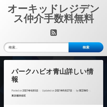
コ
オーキッドレジデン
ン
テ
ス仲介手数料無料
ン
ツ
へ
RSS
ス
キ
ッ
検索:
プ
パークハビオ青山詳しい情
報
Posted on
2021年6月5日
Updated on
2021年9月27日
by
SEZIMO
カテゴリー:
東京都渋谷区