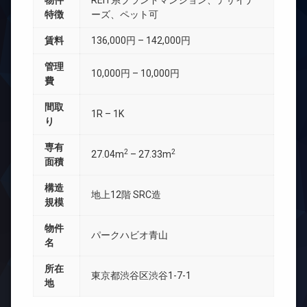
物件
REIT系ブランドマンション、デザイナ
特徴
ーズ、ペット可
賃料
136,000円 – 142,000円
管理
10,000円 – 10,000円
費
間取
1R – 1K
り
専有
2
2
27.04m
– 27.33m
面積
構造
地上12階 SRC造
規模
物件
パークハビオ青山
名
所在
東京都渋谷区渋谷1-7-1
地