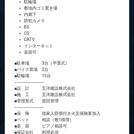
駐輪場
敷地内ゴミ置き場
内廊下
防犯カメラ
BS
CS
CATV
インターネット
楽器可
■駐車場 3台（平置式）
■バイク置場 2台
■駐輪場 15台
―――――――
■設 計 五洋建設株式会社
■施 工 五洋建設株式会社
■管理形式 巡回管理
―――――――
■保 険 借家人賠償付き火災保険要加入
■ペット 相談（敷1積増）
■楽 器 ピアノ相談可
■保証会社 利用必須