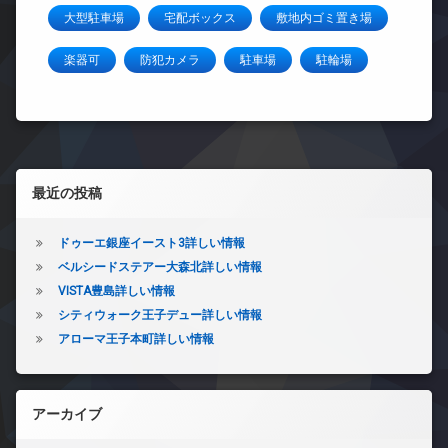
大型駐車場
宅配ボックス
敷地内ゴミ置き場
楽器可
防犯カメラ
駐車場
駐輪場
左サイドバー
最近の投稿
ドゥーエ銀座イースト3詳しい情報
ベルシードステアー大森北詳しい情報
VISTA豊島詳しい情報
シティウォーク王子デュー詳しい情報
アローマ王子本町詳しい情報
アーカイブ