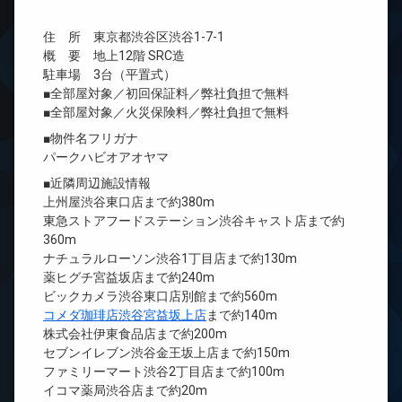
住 所 東京都渋谷区渋谷1-7-1
概 要 地上12階 SRC造
駐車場 3台（平置式）
■全部屋対象／初回保証料／弊社負担で無料
■全部屋対象／火災保険料／弊社負担で無料
■物件名フリガナ
パークハビオアオヤマ
■近隣周辺施設情報
上州屋渋谷東口店まで約380m
東急ストアフードステーション渋谷キャスト店まで約
360m
ナチュラルローソン渋谷1丁目店まで約130m
薬ヒグチ宮益坂店まで約240m
ビックカメラ渋谷東口店別館まで約560m
コメダ珈琲店渋谷宮益坂上店
まで約140m
株式会社伊東食品店まで約200m
セブンイレブン渋谷金王坂上店まで約150m
ファミリーマート渋谷2丁目店まで約100m
イコマ薬局渋谷店まで約20m