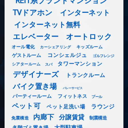
REIT系ブランドマンション
TVドアホン
インターネット
インターネット無料
エレベーター
オートロック
オール電化
キッズルーム
カーシェアリング
コンシェルジュ
ゲストルーム
ゴルフレンジ
タワーマンション
シアタールーム
スパ
デザイナーズ
トランクルーム
バイク置き場
バレーサービス
フィットネス
パーティールーム
プール
ペット可
ラウンジ
ペット足洗い場
内廊下
分譲賃貸
免震構造
制震構造
大型駐車場
各階ゴミ置き場