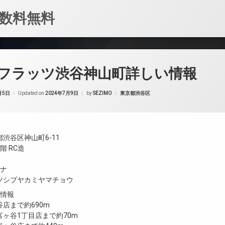
数料無料
フラッツ渋谷神山町詳しい情報
カテゴリー:
月5日
Updated on
2024年7月9日
by
SEZIMO
東京都渋谷区
渋谷区神山町6-11
階 RC造
ガナ
ツシブヤカミヤマチョウ
設情報
店まで約690m
ヶ谷1丁目店まで約70m