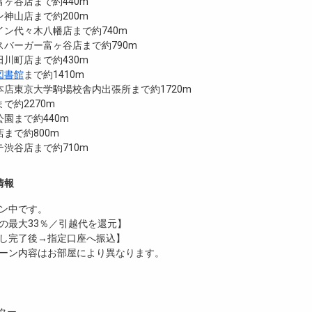
ヶ谷店まで約440m
神山店まで約200m
ン代々木八幡店まで約740m
バーガー富ヶ谷店まで約790m
川町店まで約430m
図書館
まで約1410m
店東京大学駒場校舎内出張所まで約1720m
で約2270m
園まで約440m
まで約800m
渋谷店まで約710m
情報
ン中です。
の最大33％／引越代を還元】
し完了後→指定口座へ振込】
ーン内容はお部屋により異なります。