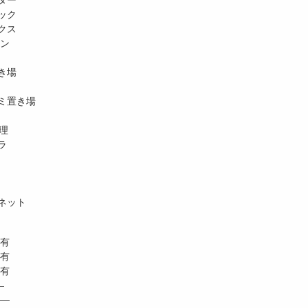
ター
ック
クス
ホン
き場
ミ置き場
理
ラ
ネット
有
 有
有
―
―