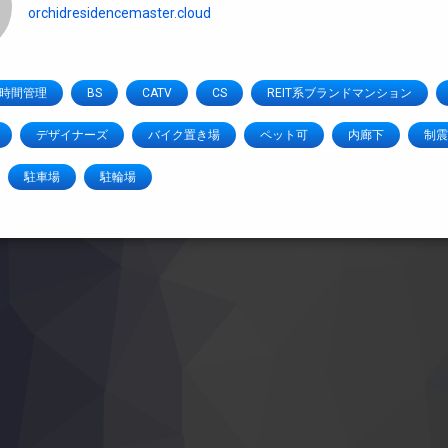
orchidresidencemaster.cloud
4時間管理
BS
CATV
CS
REIT系ブランドマンション
デザイナーズ
バイク置き場
ペット可
内廊下
制震
駐車場
駐輪場