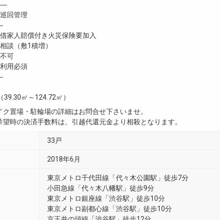
―
巡回管理
―
家人賠償付き火災保険要加入
談（敷1積増）
不可
利用必須
―
（39.30㎡～124.72㎡）
イク置場・駐輪場の詳細はお問合せ下さいませ。
希望時の決済手数料は、引越代還元金より相殺となります。
33戸
2018年6月
東京メトロ千代田線「代々木公園駅」徒歩7分
小田急線「代々木八幡駅」徒歩9分
東京メトロ銀座線「渋谷駅」徒歩10分
東京メトロ副都心線「渋谷駅」徒歩10分
京王井の頭線「渋谷駅」徒歩12分