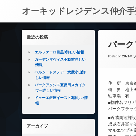
オーキッドレジデンス仲介手
コ
ン
左サイドバー
最近の投稿
テ
パーク
ン
ツ
エルファーロ目黒3詳しい情報
へ
Posted on
2021年6
ガーデンザヴィス不動前詳しい
ス
情報
キ
ベルシードステアー武蔵小山詳
ッ
しい情報
プ
住 所 東京都
パークアクシス五反田スカイタ
概 要 地上9
ワー詳しい情報
駐車場 有
ドゥーエ銀座イースト3詳しい情
■物件名フリ
報
パークフラッ
■近隣周辺施
成城石井富ヶ谷
アーカイブ
マルエツプチ富