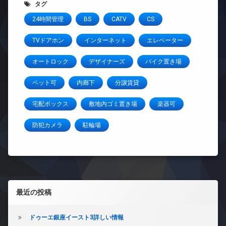
タグ
24時間管理
BS
CATV
CS
TVドアホン
インターネット
エレベーター
オートロック
デザイナーズ
バイク置き場
ペット可
内廊下
分譲賃貸
宅配ボックス
敷地内ゴミ置き場
楽器可
防犯カメラ
駐輪場
左サイドバー
最近の投稿
ドゥーエ銀座イースト3詳しい情報