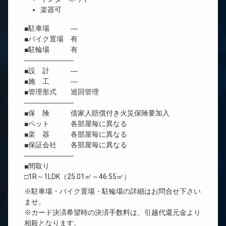
楽器可
■駐車場 ―
■バイク置場 有
■駐輪場 有
―――――――
■設 計 ―
■施 工 ―
■管理形式 巡回管理
―――――――
■保 険 借家人賠償付き火災保険要加入
■ペット 各部屋毎に異なる
■楽 器 各部屋毎に異なる
■保証会社 各部屋毎に異なる
―――――――
■間取り
□1R～1LDK（25.01㎡～46.55㎡）
※駐車場・バイク置場・駐輪場の詳細はお問合せ下さい
ませ。
※カード決済希望時の決済手数料は、引越代還元金より
相殺となります。