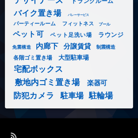
トランクルーム
バイク置き場
バレーサービス
フィットネス
パーティールーム
プール
ペット可
ラウンジ
ペット足洗い場
内廊下
分譲賃貸
免震構造
制震構造
大型駐車場
各階ゴミ置き場
宅配ボックス
敷地内ゴミ置き場
楽器可
防犯カメラ
駐輪場
駐車場