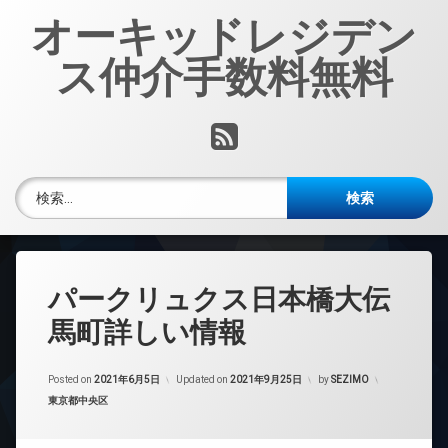
コ
オーキッドレジデン
ン
テ
ス仲介手数料無料
ン
ツ
へ
RSS
ス
キ
ッ
検索:
プ
パークリュクス日本橋大伝
馬町詳しい情報
Posted on
2021年6月5日
Updated on
2021年9月25日
by
SEZIMO
カテゴリー:
東京都中央区