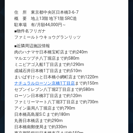
住 所 東京都中央区日本橋3-6-7
概 要 地上13階 地下1階 SRC造
駐車場 有/月額44,000円～
■物件名フリガナ
ファミールトウキョウグランリッツ
■近隣周辺施設情報
肉のハナマサ日本橋宝町店まで約240m
マルエツプチ八丁堀店まで約580m
ミニピアゴ入船1丁目店まで約1290m
成城石井日本橋1丁目店まで約510m
まいばすけっと日本橋小網町店まで約1220m
ナチュラルローソン京橋1丁目店
まで約150m
セブンイレブン八丁堀2丁目店まで約580m
ローソン日本橋3丁目店まで約120m
ファミリーマート八丁堀3丁目店まで約730m
アイン薬局八丁堀店まで約790m
日本橋高島屋S.C.まで約180m
丸善日本橋店まで約290m
日本橋南郵便局まで約330m