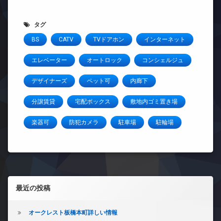
タグ
BS
CATV
TVドアホン
インターネット
エレベーター
オートロック
コンシェルジュ
デザイナーズ
ペット可
内廊下
分譲賃貸
宅配ボックス
敷地内ゴミ置き場
楽器可
防犯カメラ
駐車場
駐輪場
左サイドバー
最近の投稿
オークレスト板橋本町詳しい情報