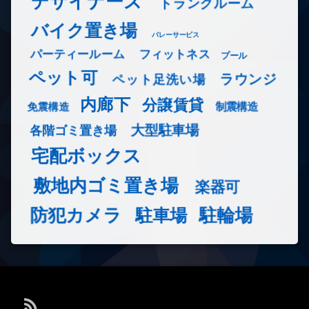
デザイナーズ
トランクルーム
バイク置き場
バレーサービス
フィットネス
パーティールーム
プール
ペット可
ラウンジ
ペット足洗い場
内廊下
分譲賃貸
免震構造
制震構造
大型駐車場
各階ゴミ置き場
宅配ボックス
敷地内ゴミ置き場
楽器可
防犯カメラ
駐輪場
駐車場