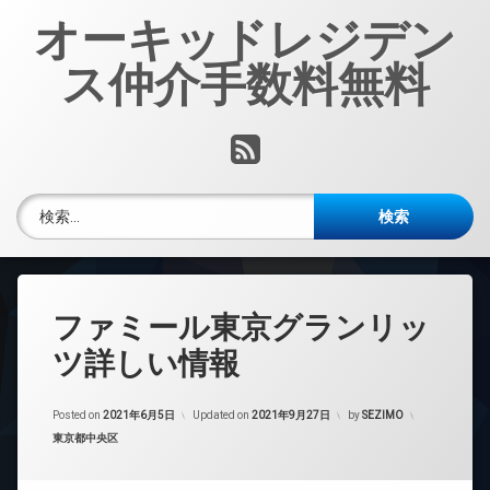
コ
オーキッドレジデン
ン
テ
ス仲介手数料無料
ン
ツ
へ
RSS
ス
キ
ッ
検索:
プ
ファミール東京グランリッ
ツ詳しい情報
Posted on
2021年6月5日
Updated on
2021年9月27日
by
SEZIMO
カテゴリー:
東京都中央区