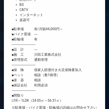
BS
CATV
インターネット
楽器可
■駐車場 有/月額44,000円～
■バイク置場 ―
■駐輪場 有
―――――――
■設 計 ―
■施 工 川田工業株式会社
■管理形式 通勤管理
―――――――
■保 険 借家人賠償付き火災保険要加入
■ペット 相談（敷1積増）
■楽 器 相談
■保証会社 利用必須
―――――――
■間取り
□1R～1LDK（24.05㎡～56.31㎡）
※駐車場・バイク置場・駐輪場の詳細はお問合せ下さい