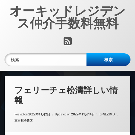
コ
オーキッドレジデン
ン
テ
ス仲介手数料無料
ン
ツ
へ
RSS
ス
キ
ッ
検索:
プ
フェリーチェ松濤詳しい情
報
Posted on
2022年11月2日
Updated on
2022年11月14日
by
SEZIMO
カテゴリー:
東京都渋谷区