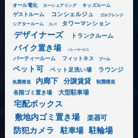
オール電化
キッズルーム
カーシェアリング
コンシェルジュ
ゲストルーム
ゴルフレンジ
タワーマンション
シアタールーム
スパ
デザイナーズ
トランクルーム
バイク置き場
バレーサービス
フィットネス
パーティールーム
プール
ペット可
ラウンジ
ペット足洗い場
内廊下
分譲賃貸
免震構造
制震構造
大型駐車場
各階ゴミ置き場
宅配ボックス
敷地内ゴミ置き場
楽器可
防犯カメラ
駐輪場
駐車場