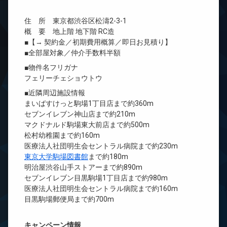
住 所 東京都渋谷区松濤2-3-1
概 要 地上階 地下階 RC造
■【→ 契約金／初期費用概算／即日お見積り】
■全部屋対象／仲介手数料半額
■物件名フリガナ
フェリーチェショウトウ
■近隣周辺施設情報
まいばすけっと駒場1丁目店まで約360m
セブンイレブン神山店まで約210m
マクドナルド駒場東大前店まで約500m
松村幼稚園まで約160m
医療法人社団明生会セントラル病院まで約230m
東京大学駒場図書館
まで約180m
明治屋渋谷山手ストアーまで約890m
セブンイレブン目黒駒場1丁目店まで約980m
医療法人社団明生会セントラル病院まで約160m
目黒駒場郵便局まで約700m
キャンペーン情報