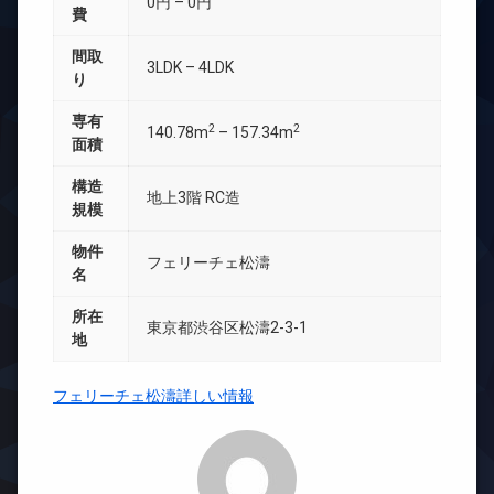
0円 – 0円
費
間取
3LDK – 4LDK
り
専有
2
2
140.78m
– 157.34m
面積
構造
地上3階 RC造
規模
物件
フェリーチェ松濤
名
所在
東京都渋谷区松濤2-3-1
地
フェリーチェ松濤詳しい情報