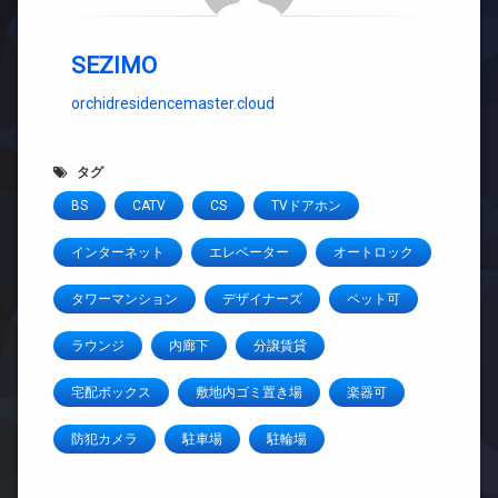
SEZIMO
orchidresidencemaster.cloud
タグ
BS
CATV
CS
TVドアホン
インターネット
エレベーター
オートロック
タワーマンション
デザイナーズ
ペット可
ラウンジ
内廊下
分譲賃貸
宅配ボックス
敷地内ゴミ置き場
楽器可
防犯カメラ
駐車場
駐輪場