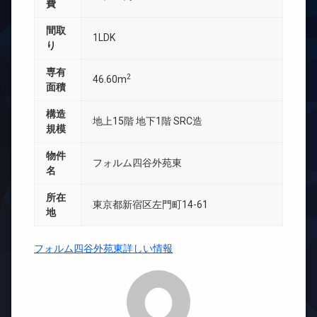
費
間取
1LDK
り
専有
2
46.60m
面積
構造
地上15階 地下1階 SRC造
規模
物件
フォルム四谷外苑東
名
所在
東京都新宿区左門町14-61
地
フォルム四谷外苑東詳しい情報