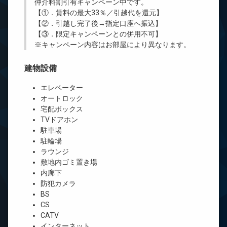
仲介料割引有
キャンペーン中です。
【①．賃料の最大33％／引越代を還元】
【②．引越し完了後→指定口座へ振込】
【③．限定キャンペーンとの併用不可】
※キャンペーン内容はお部屋により異なります。
建物設備
エレベーター
オートロック
宅配ボックス
TVドアホン
駐車場
駐輪場
ラウンジ
敷地内ゴミ置き場
内廊下
防犯カメラ
BS
CS
CATV
インターネット