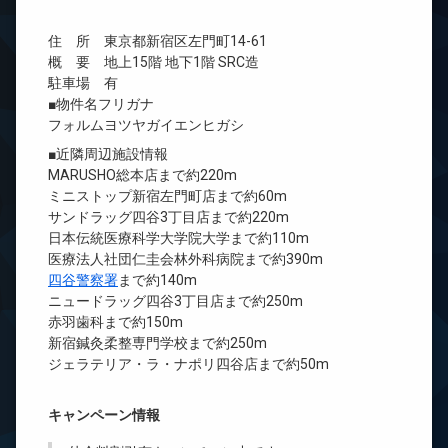
住 所 東京都新宿区左門町14-61
概 要 地上15階 地下1階 SRC造
駐車場 有
■物件名フリガナ
フォルムヨツヤガイエンヒガシ
■近隣周辺施設情報
MARUSHO総本店まで約220m
ミニストップ新宿左門町店まで約60m
サンドラッグ四谷3丁目店まで約220m
日本伝統医療科学大学院大学まで約110m
医療法人社団仁圭会林外科病院まで約390m
四谷警察署
まで約140m
ニュードラッグ四谷3丁目店まで約250m
赤羽歯科まで約150m
新宿鍼灸柔整専門学校まで約250m
ジェラテリア・ラ・ナポリ四谷店まで約50m
キャンペーン情報