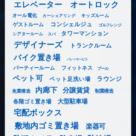
エレベーター
オートロック
オール電化
キッズルーム
カーシェアリング
コンシェルジュ
ゲストルーム
ゴルフレンジ
タワーマンション
シアタールーム
スパ
デザイナーズ
トランクルーム
バイク置き場
バレーサービス
フィットネス
パーティールーム
プール
ペット可
ラウンジ
ペット足洗い場
内廊下
分譲賃貸
免震構造
制震構造
大型駐車場
各階ゴミ置き場
宅配ボックス
敷地内ゴミ置き場
楽器可