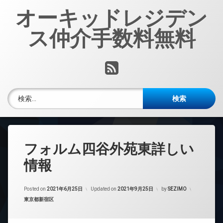
コ
オーキッドレジデン
ン
テ
ス仲介手数料無料
ン
ツ
へ
RSS
ス
キ
ッ
検索:
プ
フォルム四谷外苑東詳しい
情報
Posted on
2021年6月25日
Updated on
2021年9月25日
by
SEZIMO
カテゴリー:
東京都新宿区