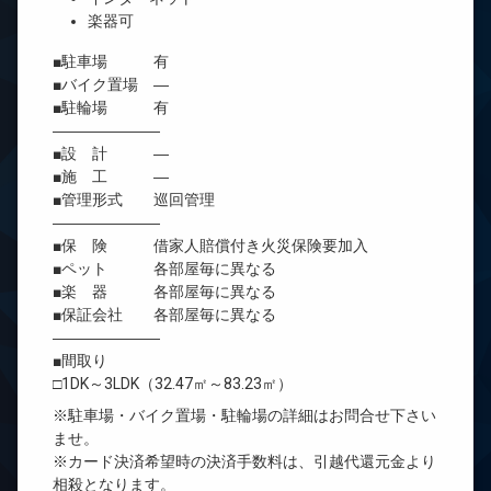
楽器可
■駐車場 有
■バイク置場 ―
■駐輪場 有
―――――――
■設 計 ―
■施 工 ―
■管理形式 巡回管理
―――――――
■保 険 借家人賠償付き火災保険要加入
■ペット 各部屋毎に異なる
■楽 器 各部屋毎に異なる
■保証会社 各部屋毎に異なる
―――――――
■間取り
□1DK～3LDK（32.47㎡～83.23㎡）
※駐車場・バイク置場・駐輪場の詳細はお問合せ下さい
ませ。
※カード決済希望時の決済手数料は、引越代還元金より
相殺となります。