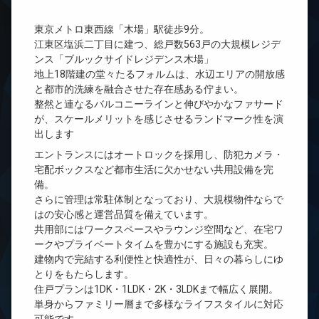
東京メトロ東西線「木場」駅徒歩9分。
江東区塩浜二丁目に建つ、総戸数563戸の大規模レジデ
ンス「ブルックサイドレジデンス木場」
地上18階建の堂々たるフォルムは、水辺エリアの開放感
と都市的洗練を融合させた存在感ある佇まい。
整然と連なるバルコニーラインと伸びやかなファサード
が、スケールメリットを感じさせるランドマーク性を演
出します
エントランスにはオートロックを採用し、防犯カメラ・
宅配ボックスなど都市生活に欠かせない共用設備を完
備。
さらに管理は常駐体制となっており、大規模物件ならで
はの安心感と運営品質を備えています。
共用部にはワークスペースやラウンジ空間など、在宅ワ
ークやプライベートタイムを豊かにする施設も充実。
建物内で完結する利便性と快適性が、日々の暮らしにゆ
とりをもたらします。
住戸プランは1DK・1LDK・2K・3LDKまで幅広く展開。
単身からファミリー層まで多様なライフスタイルに対応