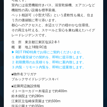
可能です。
室内には追焚機能付きバス、浴室乾燥機、エアコンなど
機能性の高い設備を標準装備。
ペット相談可（小型犬1匹）という柔軟性も備え、住ま
う方の価値観に寄り添います。
都心へのアクセスと、水辺エリアの穏やかな住環境。
その両立を叶える、スケールと安心を兼ね備えたハイグ
レードレジデンスです。
住 所 東京都江東区塩浜2-8-1
概 要 地上18階 RC造
▶ REIT FIND特典でお得にご契約くださいませ。
１.都内最安値での契約を、即時に提示致します。
２.初期費用のお見積りを、即時に案内致します。
３.内覧・リモート内覧を、即時に提案致します。
■物件名フリガナ
ブルックサイドレジデンスキバ
■近隣周辺施設情報
イトーヨーカドー木場店まで約400m
鈴木病院まで約280m
江東区立塩崎保育園まで約500m
塩浜公園まで約350m