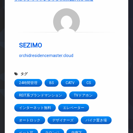
SEZIMO
orchidresidencemaster.cloud
タグ
24時間管理
BS
CATV
CS
REIT系ブランドマンション
TVドアホン
インターネット無料
エレベーター
オートロック
デザイナーズ
バイク置き場
ペット可
ラウンジ
内廊下