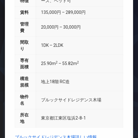
特徴
ーズ、ペット可
賃料
135,000円 – 289,000円
管理
20,000円 – 30,000円
費
間取
1DK – 2LDK
り
専有
2
2
25.90m
– 55.82m
面積
構造
地上18階 RC造
規模
物件
ブルックサイドレジデンス木場
名
所在
東京都江東区塩浜2-8-1
地
ブルックサイドレジデンス木場詳しい情報