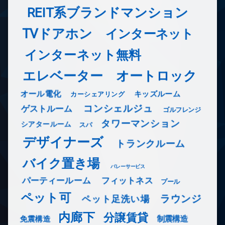
REIT系ブランドマンション
TVドアホン
インターネット
インターネット無料
エレベーター
オートロック
オール電化
キッズルーム
カーシェアリング
コンシェルジュ
ゲストルーム
ゴルフレンジ
タワーマンション
シアタールーム
スパ
デザイナーズ
トランクルーム
バイク置き場
バレーサービス
フィットネス
パーティールーム
プール
ペット可
ラウンジ
ペット足洗い場
内廊下
分譲賃貸
免震構造
制震構造