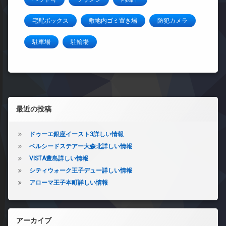
宅配ボックス
敷地内ゴミ置き場
防犯カメラ
駐車場
駐輪場
左サイドバー
最近の投稿
ドゥーエ銀座イースト3詳しい情報
ベルシードステアー大森北詳しい情報
VISTA豊島詳しい情報
シティウォーク王子デュー詳しい情報
アローマ王子本町詳しい情報
アーカイブ