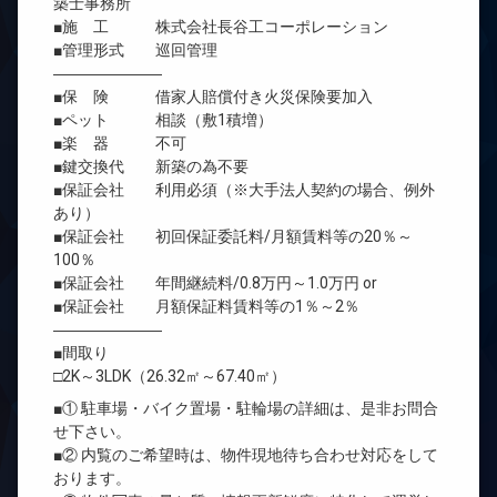
築士事務所
■施 工 株式会社長谷工コーポレーション
■管理形式 巡回管理
―――――――
■保 険 借家人賠償付き火災保険要加入
■ペット 相談（敷1積増）
■楽 器 不可
■鍵交換代 新築の為不要
■保証会社 利用必須（※大手法人契約の場合、例外
あり）
■保証会社 初回保証委託料/月額賃料等の20％～
100％
■保証会社 年間継続料/0.8万円～1.0万円 or
■保証会社 月額保証料賃料等の1％～2％
―――――――
■間取り
□2K～3LDK（26.32㎡～67.40㎡）
■① 駐車場・バイク置場・駐輪場の詳細は、是非お問合
せ下さい。
■② 内覧のご希望時は、物件現地待ち合わせ対応をして
おります。