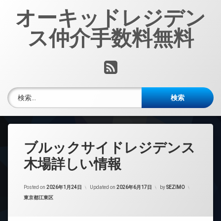
コ
オーキッドレジデン
ン
テ
ス仲介手数料無料
ン
ツ
へ
RSS
ス
キ
ッ
検索:
プ
ブルックサイドレジデンス
木場詳しい情報
Posted on
2026年1月24日
Updated on
2026年6月17日
by
SEZIMO
カテゴリー:
東京都江東区