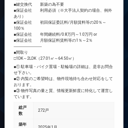
■鍵交換代 新築の為不要
■保証会社 利用必須（※大手法人契約の場合、例外
あり）
■保証会社 初回保証委託料/月額賃料等の20％～
100％
■保証会社 年間継続料/0.8万円～1.0万円 or
■保証会社 月額保証料賃料等の1％～2％
―――――――
■間取り
□1DK～2LDK（27.01㎡～64.50㎡）
■① 駐車場・バイク置場・駐輪場の詳細は、是非お問合
せ下さい。
■② 内覧のご希望時は、物件現地待ち合わせ対応をして
おります。
■③ 物件写真の量と質、情報更新鮮度に特化して運営し
ています。
総戸
272戸
数
築年
2025年1月