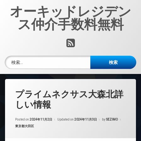
コ
オーキッドレジデン
ン
テ
ス仲介手数料無料
ン
ツ
へ
RSS
ス
キ
ッ
検索:
プ
プライムネクサス大森北詳
しい情報
Posted on
2024年11月2日
Updated on
2024年11月3日
by
SEZIMO
カテゴリー:
東京都大田区