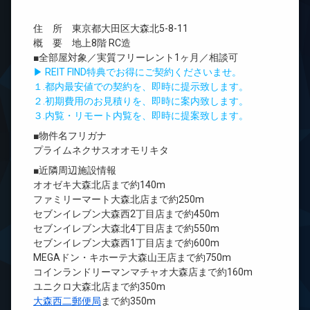
住 所 東京都大田区大森北5-8-11
概 要 地上8階 RC造
■全部屋対象／実質フリーレント1ヶ月／相談可
▶ REIT FIND特典でお得にご契約くださいませ。
１.都内最安値での契約を、即時に提示致します。
２.初期費用のお見積りを、即時に案内致します。
３.内覧・リモート内覧を、即時に提案致します。
■物件名フリガナ
プライムネクサスオオモリキタ
■近隣周辺施設情報
オオゼキ大森北店まで約140m
ファミリーマート大森北店まで約250m
セブンイレブン大森西2丁目店まで約450m
セブンイレブン大森北4丁目店まで約550m
セブンイレブン大森西1丁目店まで約600m
MEGAドン・キホーテ大森山王店まで約750m
コインランドリーマンマチャオ大森店まで約160m
ユニクロ大森北店まで約350m
大森西二郵便局
まで約350m