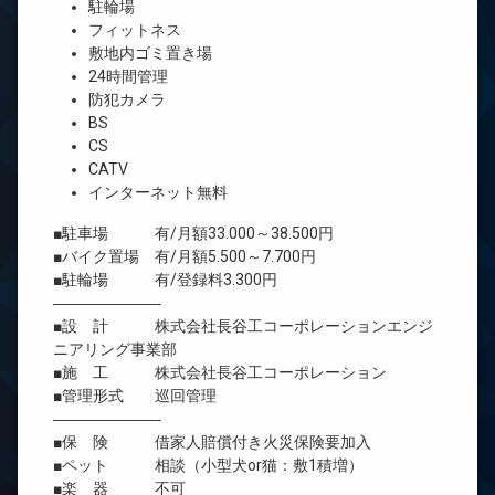
駐輪場
フィットネス
敷地内ゴミ置き場
24時間管理
防犯カメラ
BS
CS
CATV
インターネット無料
■駐車場 有/月額33.000～38.500円
■バイク置場 有/月額5.500～7.700円
■駐輪場 有/登録料3.300円
―――――――
■設 計 株式会社長谷工コーポレーションエンジ
ニアリング事業部
■施 工 株式会社長谷工コーポレーション
■管理形式 巡回管理
―――――――
■保 険 借家人賠償付き火災保険要加入
■ペット 相談（小型犬or猫：敷1積増）
■楽 器 不可