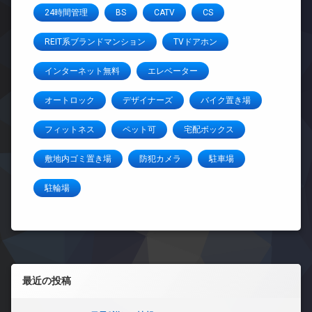
24時間管理
BS
CATV
CS
REIT系ブランドマンション
TVドアホン
インターネット無料
エレベーター
オートロック
デザイナーズ
バイク置き場
フィットネス
ペット可
宅配ボックス
敷地内ゴミ置き場
防犯カメラ
駐車場
駐輪場
左サイドバー
最近の投稿