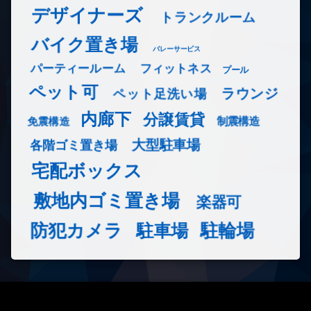
デザイナーズ
トランクルーム
バイク置き場
バレーサービス
フィットネス
パーティールーム
プール
ペット可
ラウンジ
ペット足洗い場
内廊下
分譲賃貸
免震構造
制震構造
大型駐車場
各階ゴミ置き場
宅配ボックス
敷地内ゴミ置き場
楽器可
防犯カメラ
駐輪場
駐車場