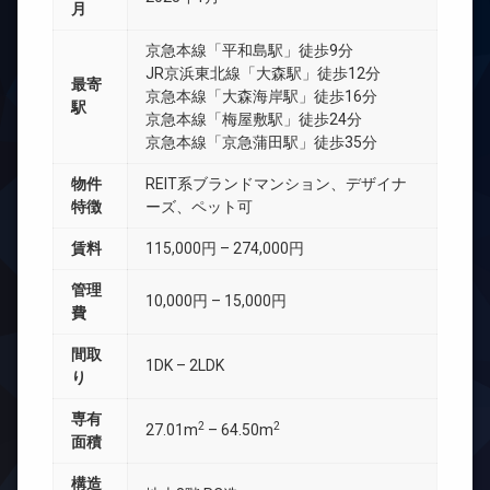
月
京急本線「平和島駅」徒歩9分
JR京浜東北線「大森駅」徒歩12分
最寄
京急本線「大森海岸駅」徒歩16分
駅
京急本線「梅屋敷駅」徒歩24分
京急本線「京急蒲田駅」徒歩35分
物件
REIT系ブランドマンション、デザイナ
特徴
ーズ、ペット可
賃料
115,000円 – 274,000円
管理
10,000円 – 15,000円
費
間取
1DK – 2LDK
り
専有
2
2
27.01m
– 64.50m
面積
構造