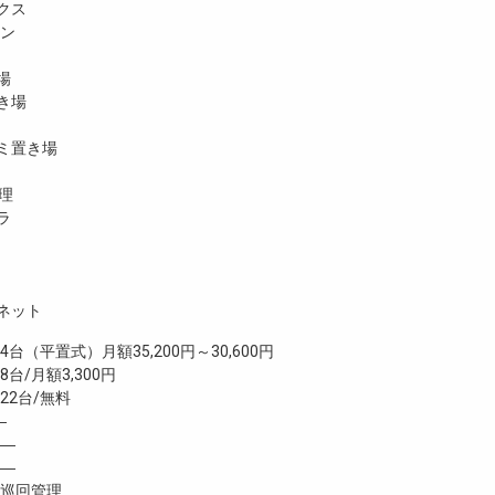
クス
ホン
場
き場
ミ置き場
理
ラ
ネット
（平置式）月額35,200円～30,600円
台/月額3,300円
2台/無料
―
―
―
巡回管理