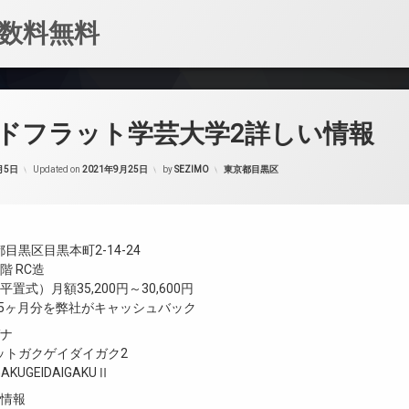
数料無料
ドフラット学芸大学2詳しい情報
カテゴリー:
月5日
Updated on
2021年9月25日
by
SEZIMO
東京都目黒区
目黒区目黒本町2-14-24
階 RC造
置式）月額35,200円～30,600円
.5ヶ月分を弊社がキャッシュバック
ガナ
ットガクゲイダイガク2
GAKUGEIDAIGAKUⅡ
設情報