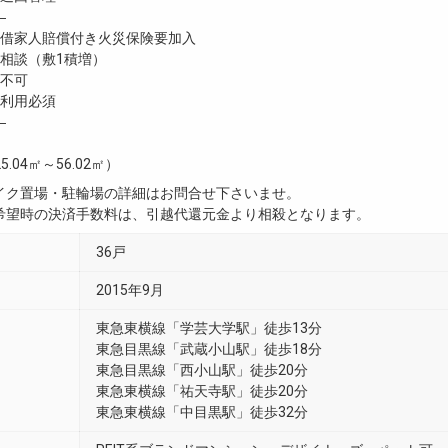
―
家人賠償付き火災保険要加入
談（敷1積増）
不可
利用必須
―
5.04㎡～56.02㎡）
イク置場・駐輪場の詳細はお問合せ下さいませ。
希望時の決済手数料は、引越代還元金より相殺となります。
36戸
2015年9月
東急東横線「学芸大学駅」徒歩13分
東急目黒線「武蔵小山駅」徒歩18分
東急目黒線「西小山駅」徒歩20分
東急東横線「祐天寺駅」徒歩20分
東急東横線「中目黒駅」徒歩32分