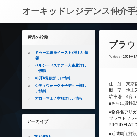
オーキッドレジデンス仲介手
コ
ン
左サイドバー
最近の投稿
テ
プラウ
ン
ツ
ドゥーエ銀座イースト3詳しい情
へ
Posted on
2021年6
報
ス
ベルシードステアー大森北詳し
キ
い情報
ッ
VISTA豊島詳しい情報
プ
住 所 東京都
シティウォーク王子デュー詳し
概 要 地上5
い情報
駐車場 4台（平
アローマ王子本町詳しい情報
■さらに賃料0
■物件名フリ
プラウドフラ
アーカイブ
PROUD FLAT 
■近隣周辺施
2026年8月