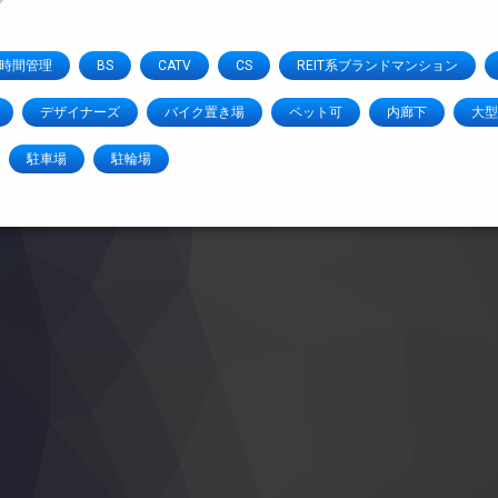
4時間管理
BS
CATV
CS
REIT系ブランドマンション
デザイナーズ
バイク置き場
ペット可
内廊下
大型
駐車場
駐輪場