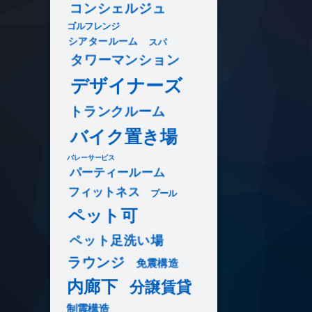
コンシェルジュ
ゴルフレンジ
シアタールーム
スパ
タワーマンション
デザイナーズ
トランクルーム
バイク置き場
バレーサービス
パーティールーム
フィットネス
プール
ペット可
ペット足洗い場
ラウンジ
免震構造
内廊下
分譲賃貸
制震構造