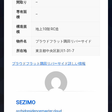
間取り
–
専有面
–
積
構造規
地上10階 RC造
模
物件名
プラウドフラット隅田リバーサイド
所在地
東京都中央区新川1-31-7
プラウドフラット隅田リバーサイド詳しい情報
SEZIMO
orchidresidencemaster.cloud