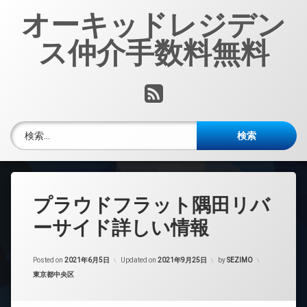
コ
オーキッドレジデン
ン
テ
ス仲介手数料無料
ン
ツ
へ
RSS
ス
キ
ッ
検索:
プ
プラウドフラット隅田リバ
ーサイド詳しい情報
Posted on
2021年6月5日
Updated on
2021年9月25日
by
SEZIMO
カテゴリー:
東京都中央区