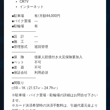
CATV
インターネット
■駐車場 有/月額44,000円
■バイク置場 ―
■駐輪場 有
―――――――
■設 計 ―
■施 工 ―
■管理形式 巡回管理
―――――――
■保 険 借家人賠償付き火災保険要加入
■ペット 不可
■楽 器 不可
■保証会社 利用必須
―――――――
■間取り
□1R～1K（21.57㎡～24.79㎡）
※駐車場・バイク置場・駐輪場の詳細はお問合せ下さい
ませ。
※カード決済希望時の決済手数料は、引越代還元金より