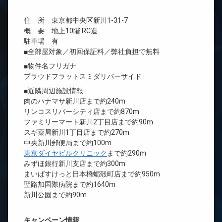
住 所 東京都中央区新川1-31-7
概 要 地上10階 RC造
駐車場 有
■全部屋対象／初回保証料／弊社負担で無料
■物件名フリガナ
プラウドフラットスミダリバーサイド
■近隣周辺施設情報
肉のハナマサ新川店まで約240m
リンコスリバーシティ店まで約870m
ファミリーマート新川2丁目店まで約90m
スギ薬局新川1丁目店まで約270m
中央新川郵便局まで約100m
東京ダイヤビルクリニック
まで約290m
みずほ銀行新川支店まで約300m
まいばすけっと日本橋蛎殻町店まで約950m
聖路加国際病院まで約1640m
新川公園まで約90m
キャンペーン情報