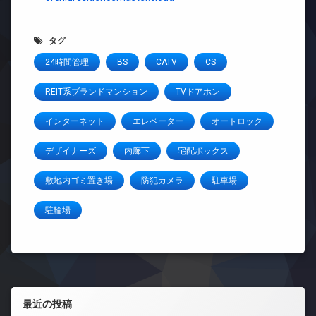
タグ
24時間管理
BS
CATV
CS
REIT系ブランドマンション
TVドアホン
インターネット
エレベーター
オートロック
デザイナーズ
内廊下
宅配ボックス
敷地内ゴミ置き場
防犯カメラ
駐車場
駐輪場
左サイドバー
最近の投稿