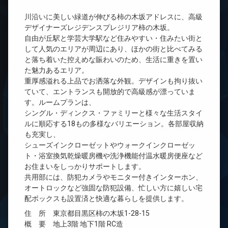
川沿いに美しい緑道が伸びる柿の木坂アドレスに、高級
デザイナーズレジデンスプレジリア柿の木坂。
自由が丘駅と学芸大学駅など住みやすい・住みたい街と
して人気のエリアが周辺にあり、ほかの街と比べてみる
と落ち着いた控えめな賑わいのため、生活に重きを置い
た魅力あるエリア。
重厚感溢れる上品でお洒落な外観。デザインも拘り抜い
ていて、エントランスも開放的で高級感が漂っていま
す。ルームプランは、
シングル・ディンクス・ファミリーと様々な生活スタイ
ルに順応する18もの多様なバリエーション。各部屋収納
も充実し、
シューズインクローゼットやウォークインクローゼッ
ト・浴室換気乾燥暖房機や洗浄機能付温水暖房便座など
お住まいをしっかりサポートします。
共用部には、防犯カメラやモニター付きインターホン、
オートロックなど強固な防犯設備、忙しい方に嬉しい宅
配ボックスも設置済と快適な暮らしを提供します。
住 所 東京都目黒区柿の木坂1-28-15
概 要 地上3階 地下1階 RC造