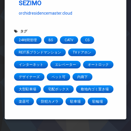
SEZIMO
orchidresidencemaster.cloud
タグ
24時間管理
BS
CATV
CS
REIT系ブランドマンション
TVドアホン
インターネット
エレベーター
オートロック
デザイナーズ
ペット可
内廊下
大型駐車場
宅配ボックス
敷地内ゴミ置き場
楽器可
防犯カメラ
駐車場
駐輪場