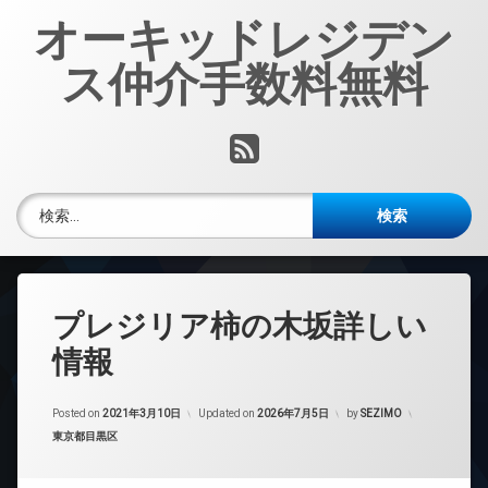
コ
オーキッドレジデン
ン
テ
ス仲介手数料無料
ン
ツ
へ
RSS
ス
キ
ッ
検索:
プ
プレジリア柿の木坂詳しい
情報
Posted on
2021年3月10日
Updated on
2026年7月5日
by
SEZIMO
カテゴリー:
東京都目黒区