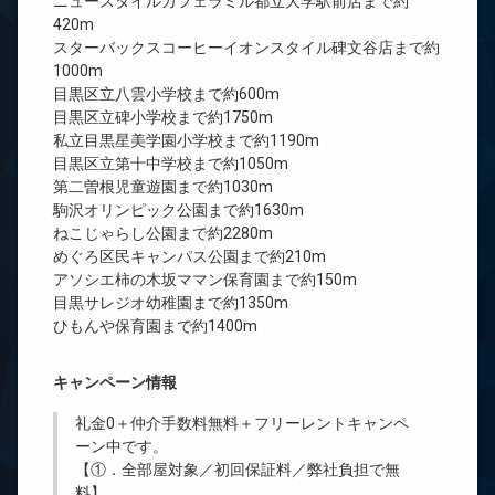
ニュースタイルカフェラミル都立大学駅前店まで約
420m
スターバックスコーヒーイオンスタイル碑文谷店まで約
1000m
目黒区立八雲小学校まで約600m
目黒区立碑小学校まで約1750m
私立目黒星美学園小学校まで約1190m
目黒区立第十中学校まで約1050m
第二曽根児童遊園まで約1030m
駒沢オリンピック公園まで約1630m
ねこじゃらし公園まで約2280m
めぐろ区民キャンパス公園まで約210m
アソシエ柿の木坂ママン保育園まで約150m
目黒サレジオ幼稚園まで約1350m
ひもんや保育園まで約1400m
キャンペーン情報
礼金0
＋
仲介手数料無料
＋
フリーレント
キャンペ
ーン中です。
【①．全部屋対象／初回保証料／弊社負担で無
料】