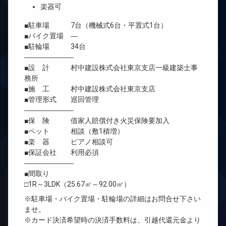
楽器可
■駐車場 7台（機械式6台・平置式1台）
■バイク置場 ―
■駐輪場 34台
―――――――
■設 計 村中建設株式会社東京支店一級建築士事
務所
■施 工 村中建設株式会社東京支店
■管理形式 巡回管理
―――――――
■保 険 借家人賠償付き火災保険要加入
■ペット 相談（敷1積増）
■楽 器 ピアノ相談可
■保証会社 利用必須
―――――――
■間取り
□1R～3LDK（25.67㎡～92.00㎡）
※駐車場・バイク置場・駐輪場の詳細はお問合せ下さい
ませ。
※カード決済希望時の決済手数料は、引越代還元金より