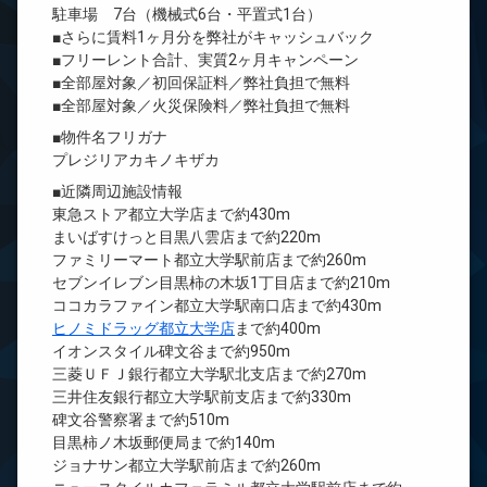
駐車場 7台（機械式6台・平置式1台）
■さらに賃料1ヶ月分を弊社がキャッシュバック
■フリーレント合計、実質2ヶ月キャンペーン
■全部屋対象／初回保証料／弊社負担で無料
■全部屋対象／火災保険料／弊社負担で無料
■物件名フリガナ
プレジリアカキノキザカ
■近隣周辺施設情報
東急ストア都立大学店まで約430m
まいばすけっと目黒八雲店まで約220m
ファミリーマート都立大学駅前店まで約260m
セブンイレブン目黒柿の木坂1丁目店まで約210m
ココカラファイン都立大学駅南口店まで約430m
ヒノミドラッグ都立大学店
まで約400m
イオンスタイル碑文谷まで約950m
三菱ＵＦＪ銀行都立大学駅北支店まで約270m
三井住友銀行都立大学駅前支店まで約330m
碑文谷警察署まで約510m
目黒柿ノ木坂郵便局まで約140m
ジョナサン都立大学駅前店まで約260m