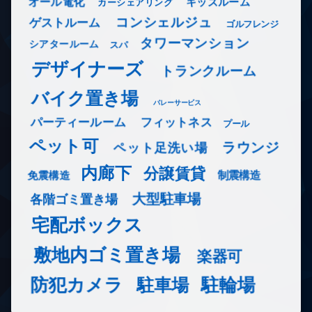
オール電化
キッズルーム
カーシェアリング
コンシェルジュ
ゲストルーム
ゴルフレンジ
タワーマンション
シアタールーム
スパ
デザイナーズ
トランクルーム
バイク置き場
バレーサービス
フィットネス
パーティールーム
プール
ペット可
ラウンジ
ペット足洗い場
内廊下
分譲賃貸
免震構造
制震構造
大型駐車場
各階ゴミ置き場
宅配ボックス
敷地内ゴミ置き場
楽器可
防犯カメラ
駐輪場
駐車場