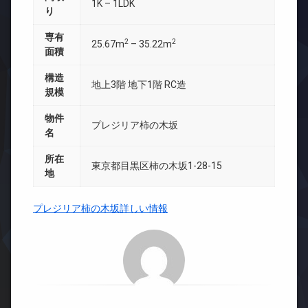
1K – 1LDK
り
専有
2
2
25.67m
– 35.22m
面積
構造
地上3階 地下1階 RC造
規模
物件
プレジリア柿の木坂
名
所在
東京都目黒区柿の木坂1-28-15
地
プレジリア柿の木坂詳しい情報