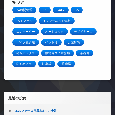
タグ
24時間管理
BS
CATV
CS
TVドアホン
インターネット無料
エレベーター
オートロック
デザイナーズ
バイク置き場
ペット可
分譲賃貸
宅配ボックス
敷地内ゴミ置き場
楽器可
防犯カメラ
駐車場
駐輪場
左サイドバー
最近の投稿
エルファーロ目黒3詳しい情報