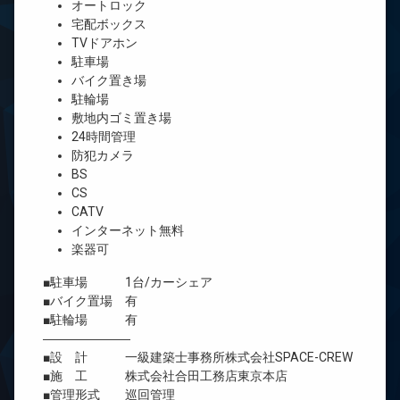
オートロック
宅配ボックス
TVドアホン
駐車場
バイク置き場
駐輪場
敷地内ゴミ置き場
24時間管理
防犯カメラ
BS
CS
CATV
インターネット無料
楽器可
■駐車場 1台/カーシェア
■バイク置場 有
■駐輪場 有
―――――――
■設 計 一級建築士事務所株式会社SPACE-CREW
■施 工 株式会社合田工務店東京本店
■管理形式 巡回管理