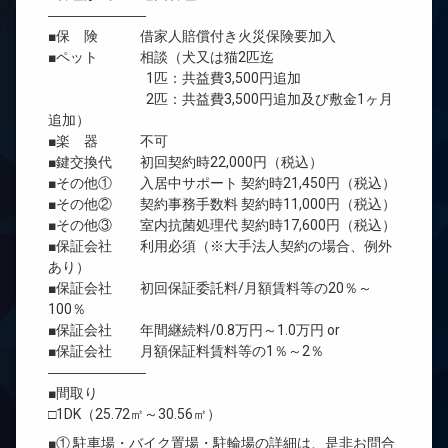
―――――――
■保 険 借家人賠償付き火災保険要加入
■ペット 相談（犬又は猫2匹迄
1匹：共益費3,500円追加
2匹：共益費3,500円追加及び敷金1ヶ月
追加）
■楽 器 不可
■鍵交換代 初回契約時22,000円（税込）
■その他① 入居中サポート 契約時21,450円（税込）
■その他② 契約事務手数料 契約時11,000円（税込）
■その他③ 室内抗菌処理代 契約時17,600円（税込）
■保証会社 利用必須（※大手法人契約の場合、例外
あり）
■保証会社 初回保証委託料/月額賃料等の20％～
100％
■保証会社 年間継続料/0.8万円～1.0万円 or
■保証会社 月額保証料賃料等の1％～2％
―――――――
■間取り
□1DK（25.72㎡～30.56㎡）
■① 駐車場・バイク置場・駐輪場の詳細は、是非お問合