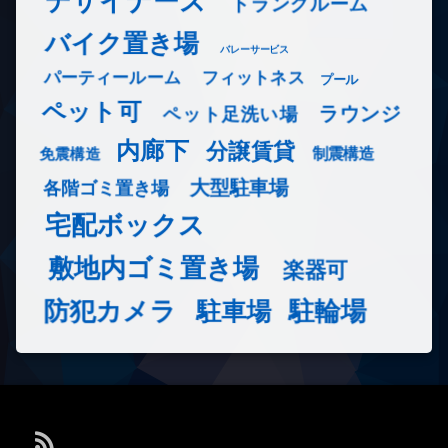
デザイナーズ
トランクルーム
バイク置き場
バレーサービス
フィットネス
パーティールーム
プール
ペット可
ラウンジ
ペット足洗い場
内廊下
分譲賃貸
免震構造
制震構造
大型駐車場
各階ゴミ置き場
宅配ボックス
敷地内ゴミ置き場
楽器可
防犯カメラ
駐輪場
駐車場