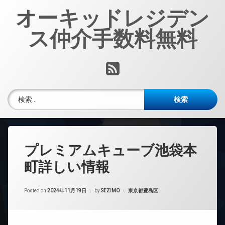
コ
オーキッドレジデン
ン
テ
ス仲介手数料無料
ン
ツ
へ
RSS
ス
キ
ッ
検索:
プ
プレミアムキューブ池袋本
町詳しい情報
カテゴリー:
Posted on
2024年11月19日
by
SEZIMO
東京都豊島区