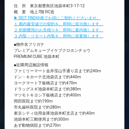
住 所 東京都豊島区池袋本町3-17-12
概 要 地上7階 RC造
▶ REIT FIND特典でお得にご契約くださいませ。
１.都内最安値での契約を、即時に提示致します。
２.初期費用のお見積りを、即時に案内致します。
３.内覧・リモート内覧を、即時に提案致します。
■物件名フリガナ
プレミアムキューブイケブクロホンチョウ
PREMIUM CUBE 池袋本町
■近隣周辺施設情報
ファミリーマート金井窪山手通り店まで約240m
ドン・キホーテ北池袋店まで約440m
ヨークマート下板橋店まで約470m
ドラッグスギ池袋本町店まで約380m
マツモトキヨシ下板橋店まで約400m
岡田医院まで約190m
市丸歯科医院まで約280m
東京シティ信用金庫池袋本町支店まで約40m
池袋本町三郵便局まで約300m
あず動物病院まで約270m