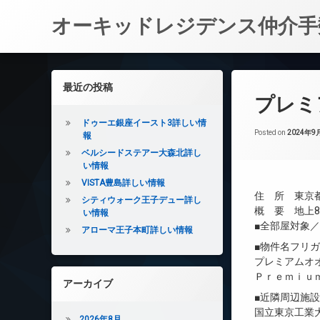
オーキッドレジデンス仲介手
コ
ン
左サイドバー
最近の投稿
テ
プレミ
ン
ツ
ドゥーエ銀座イースト3詳しい情
へ
Posted on
2024年9
報
ス
ベルシードステアー大森北詳し
キ
い情報
ッ
VISTA豊島詳しい情報
プ
住 所 東京都
シティウォーク王子デュー詳し
概 要 地上8
い情報
■全部屋対象
アローマ王子本町詳しい情報
■物件名フリ
プレミアムオ
Ｐｒｅｍｉｕ
アーカイブ
■近隣周辺施
国立東京工業
2026年8月