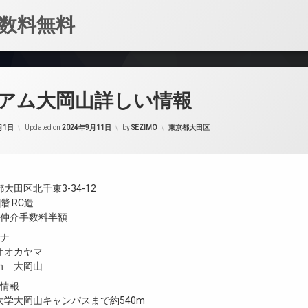
数料無料
アム大岡山詳しい情報
カテゴリー:
月1日
Updated on
2024年9月11日
by
SEZIMO
東京都大田区
大田区北千束3-34-12
階 RC造
／仲介手数料半額
ガナ
オオカヤマ
ｍ 大岡山
設情報
大学大岡山キャンパスまで約540m