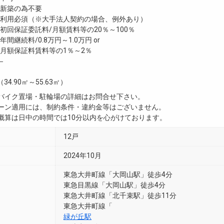
新築の為不要
利用必須（※大手法人契約の場合、例外あり）
回保証委託料/月額賃料等の20％～100％
継続料/0.8万円～1.0万円 or
月額保証料賃料等の1％～2％
―
（34.90㎡～55.63㎡）
・バイク置場・駐輪場の詳細はお問合せ下さい。
ペーン適用には、制約条件・違約金等はございません。
用概算は日中の時間では10分以内を心がけております。
12戸
2024年10月
東急大井町線「大岡山駅」徒歩4分
東急目黒線「大岡山駅」徒歩4分
東急大井町線「北千束駅」徒歩11分
東急大井町線「
緑が丘駅