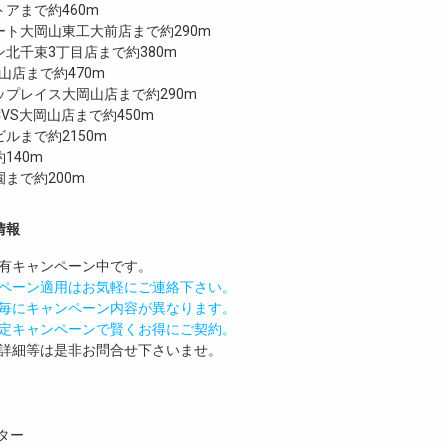
アまで約460m
ート大岡山東工大前店まで約290m
北千束3丁目店まで約380m
岡山店まで約470m
プレイス大岡山店まで約290m
VS大岡山店まで約450m
ルまで約2150m
140m
まで約200m
情報
有
キャンペーン中です。
ペーン適用はお気軽にご連絡下さい。
毎にキャンペーン内容が異なります。
定キャンペーンで賢くお得にご契約。
詳細等は是非お問合せ下さいませ。
ター