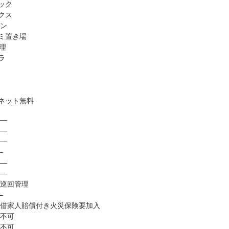
ック
クス
ホン
ミ置き場
理
ラ
ネット無料
―
 ―
―
―
―
―
巡回管理
―
家人賠償付き火災保険要加入
不可
不可