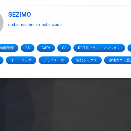
SEZIMO
orchidresidencemaster.cloud
4時間管理
BS
CATV
CS
REIT系ブランドマンション
オートロック
デザイナーズ
宅配ボックス
敷地内ゴミ置