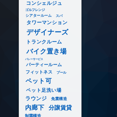
コンシェルジュ
ゴルフレンジ
シアタールーム
スパ
タワーマンション
デザイナーズ
トランクルーム
バイク置き場
バレーサービス
パーティールーム
フィットネス
プール
ペット可
ペット足洗い場
ラウンジ
免震構造
内廊下
分譲賃貸
制震構造