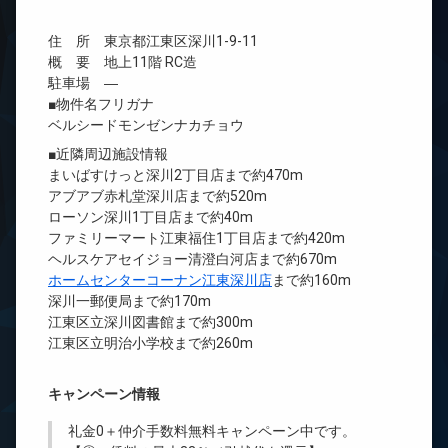
住 所 東京都江東区深川1-9-11
概 要 地上11階 RC造
駐車場 ―
■物件名フリガナ
ベルシードモンゼンナカチョウ
■近隣周辺施設情報
まいばすけっと深川2丁目店まで約470m
アブアブ赤札堂深川店まで約520m
ローソン深川1丁目店まで約40m
ファミリーマート江東福住1丁目店まで約420m
ヘルスケアセイジョー清澄白河店まで約670m
ホームセンターコーナン江東深川店
まで約160m
深川一郵便局まで約170m
江東区立深川図書館まで約300m
江東区立明治小学校まで約260m
キャンペーン情報
礼金0
＋
仲介手数料無料
キャンペーン中です。