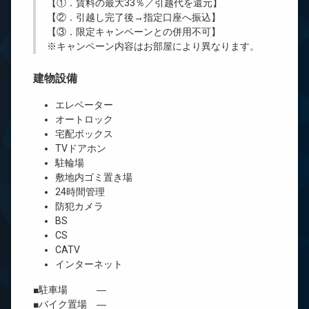
【①．賃料の最大33％／引越代を還元】
【②．引越し完了後→指定口座へ振込】
【③．限定キャンペーンとの併用不可】
※キャンペーン内容はお部屋により異なります。
建物設備
エレベーター
オートロック
宅配ボックス
TVドアホン
駐輪場
敷地内ゴミ置き場
24時間管理
防犯カメラ
BS
CS
CATV
インターネット
■駐車場 ―
■バイク置場 ―