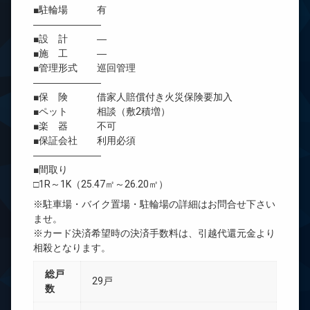
■駐輪場 有
―――――――
■設 計 ―
■施 工 ―
■管理形式 巡回管理
―――――――
■保 険 借家人賠償付き火災保険要加入
■ペット 相談（敷2積増）
■楽 器 不可
■保証会社 利用必須
―――――――
■間取り
□1R～1K（25.47㎡～26.20㎡）
※駐車場・バイク置場・駐輪場の詳細はお問合せ下さい
ませ。
※カード決済希望時の決済手数料は、引越代還元金より
相殺となります。
総戸
29戸
数