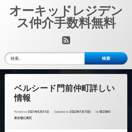
コ
オーキッドレジデン
ン
テ
ス仲介手数料無料
ン
ツ
へ
RSS
ス
キ
ッ
検索:
プ
ベルシード門前仲町詳しい
情報
Posted on
2021年5月31日
Updated on
2022年7月10日
by
SEZIMO
カテゴリー:
東京都江東区