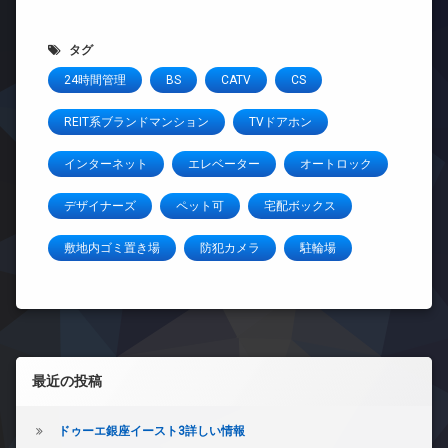
タグ
24時間管理
BS
CATV
CS
REIT系ブランドマンション
TVドアホン
インターネット
エレベーター
オートロック
デザイナーズ
ペット可
宅配ボックス
敷地内ゴミ置き場
防犯カメラ
駐輪場
左サイドバー
最近の投稿
ドゥーエ銀座イースト3詳しい情報