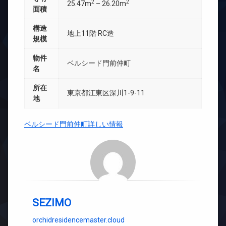
2
2
25.47m
– 26.20m
面積
構造
地上11階 RC造
規模
物件
ベルシード門前仲町
名
所在
東京都江東区深川1-9-11
地
ベルシード門前仲町詳しい情報
SEZIMO
orchidresidencemaster.cloud