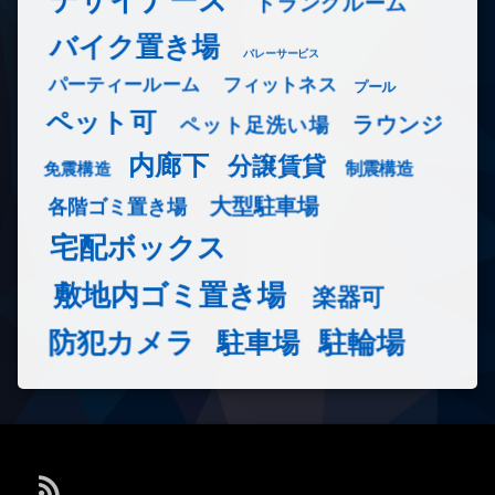
トランクルーム
バイク置き場
バレーサービス
フィットネス
パーティールーム
プール
ペット可
ラウンジ
ペット足洗い場
内廊下
分譲賃貸
免震構造
制震構造
大型駐車場
各階ゴミ置き場
宅配ボックス
敷地内ゴミ置き場
楽器可
防犯カメラ
駐輪場
駐車場