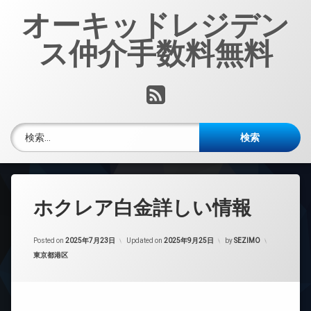
コ
オーキッドレジデン
ン
テ
ス仲介手数料無料
ン
ツ
へ
RSS
ス
キ
ッ
検索:
プ
ホクレア白金詳しい情報
Posted on
2025年7月23日
Updated on
2025年9月25日
by
SEZIMO
カテゴリー:
東京都港区