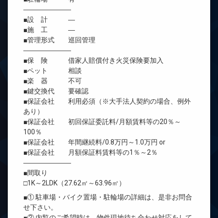
―――――――
■設 計 ―
■施 工 ―
■管理形式 巡回管理
―――――――
■保 険 借家人賠償付き火災保険要加入
■ペット 相談
■楽 器 不可
■鍵交換代 要確認
■保証会社 利用必須（※大手法人契約の場合、例外
あり）
■保証会社 初回保証委託料/月額賃料等の20％～
100％
■保証会社 年間継続料/0.8万円～1.0万円 or
■保証会社 月額保証料賃料等の1％～2％
―――――――
■間取り
□1K～2LDK（27.62㎡～63.96㎡）
■① 駐車場・バイク置場・駐輪場の詳細は、是非お問合
せ下さい。
■② 内覧のご希望時は、物件現地待ち合わせ対応をして