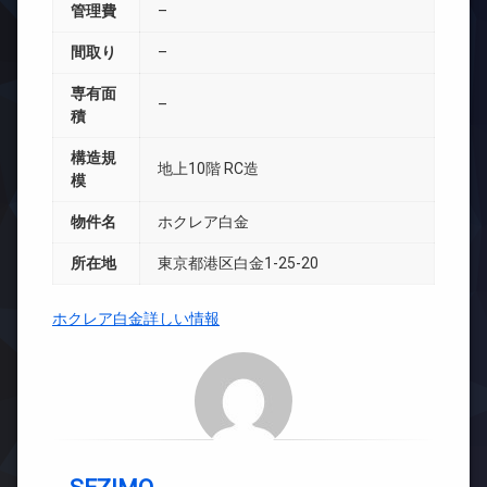
管理費
–
間取り
–
専有面
–
積
構造規
地上10階 RC造
模
物件名
ホクレア白金
所在地
東京都港区白金1-25-20
ホクレア白金詳しい情報