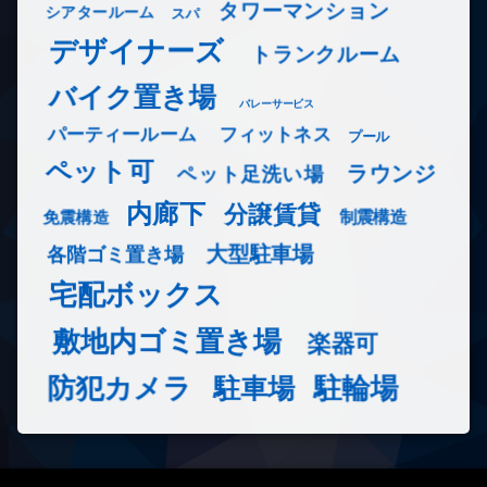
タワーマンション
シアタールーム
スパ
デザイナーズ
トランクルーム
バイク置き場
バレーサービス
フィットネス
パーティールーム
プール
ペット可
ラウンジ
ペット足洗い場
内廊下
分譲賃貸
免震構造
制震構造
大型駐車場
各階ゴミ置き場
宅配ボックス
敷地内ゴミ置き場
楽器可
防犯カメラ
駐輪場
駐車場