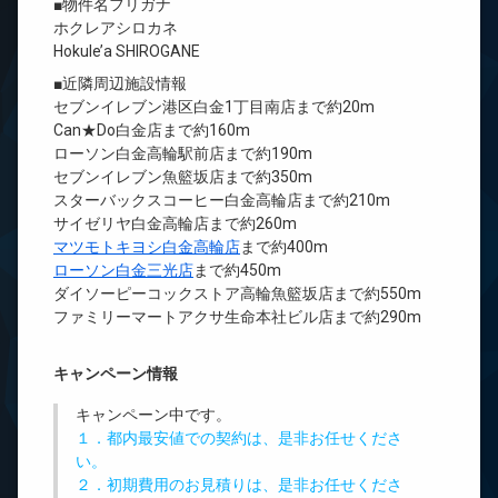
■物件名フリガナ
ホクレアシロカネ
Hokule’a SHIROGANE
■近隣周辺施設情報
セブンイレブン港区白金1丁目南店まで約20m
Can★Do白金店まで約160m
ローソン白金高輪駅前店まで約190m
セブンイレブン魚籃坂店まで約350m
スターバックスコーヒー白金高輪店まで約210m
サイゼリヤ白金高輪店まで約260m
マツモトキヨシ白金高輪店
まで約400m
ローソン白金三光店
まで約450m
ダイソーピーコックストア高輪魚籃坂店まで約550m
ファミリーマートアクサ生命本社ビル店まで約290m
キャンペーン情報
キャンペーン中です。
１．都内最安値での契約は、是非お任せくださ
い。
２．初期費用のお見積りは、是非お任せくださ