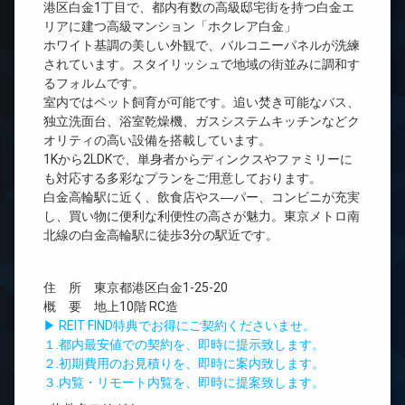
港区白金1丁目で、都内有数の高級邸宅街を持つ白金エ
リアに建つ高級マンション「ホクレア白金」
ホワイト基調の美しい外観で、バルコニーパネルが洗練
されています。スタイリッシュで地域の街並みに調和す
るフォルムです。
室内ではペット飼育が可能です。追い焚き可能なバス、
独立洗面台、浴室乾燥機、ガスシステムキッチンなどク
オリティの高い設備を搭載しています。
1Kから2LDKで、単身者からディンクスやファミリーに
も対応する多彩なプランをご用意しております。
白金高輪駅に近く、飲食店やス―パー、コンビニが充実
し、買い物に便利な利便性の高さが魅力。東京メトロ南
北線の白金高輪駅に徒歩3分の駅近です。
住 所 東京都港区白金1-25-20
概 要 地上10階 RC造
▶ REIT FIND特典でお得にご契約くださいませ。
１.都内最安値での契約を、即時に提示致します。
２.初期費用のお見積りを、即時に案内致します。
３.内覧・リモート内覧を、即時に提案致します。