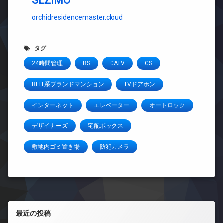
SEZIMO
orchidresidencemaster.cloud
タグ
24時間管理
BS
CATV
CS
REIT系ブランドマンション
TVドアホン
インターネット
エレベーター
オートロック
デザイナーズ
宅配ボックス
敷地内ゴミ置き場
防犯カメラ
左サイドバー
最近の投稿