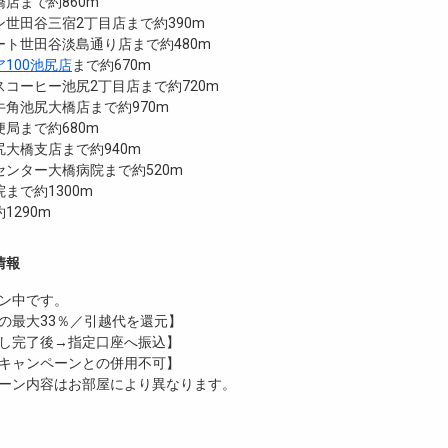
店まで約860m
世田谷三宿2丁目店まで約390m
ート世田谷淡島通り店まで約480m
100池尻店
まで約670m
コーヒー池尻2丁目店まで約720m
角池尻大橋店まで約970m
局まで約680m
大橋支店まで約940m
ンター大橋病院まで約520m
まで約1300m
1290m
情報
ン中です。
の最大33％／引越代を還元】
し完了後→指定口座へ振込】
キャンペーンとの併用不可】
ーン内容はお部屋により異なります。