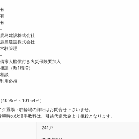
有
 有
有
―
鹿島建設株式会社
鹿島建設株式会社
常駐管理
―
家人賠償付き火災保険要加入
談（敷1積増）
相談
利用必須
―
（40.95㎡～101.64㎡）
イク置場・駐輪場の詳細はお問合せ下さいませ。
希望時の決済手数料は、引越代還元金より相殺となります。
241戸