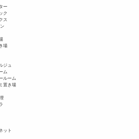
ター
ック
クス
ホン
場
き場
ルジュ
ーム
ールーム
ミ置き場
理
ラ
ネット