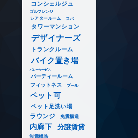
コンシェルジュ
ゴルフレンジ
シアタールーム
スパ
タワーマンション
デザイナーズ
トランクルーム
バイク置き場
バレーサービス
パーティールーム
フィットネス
プール
ペット可
ペット足洗い場
ラウンジ
免震構造
内廊下
分譲賃貸
制震構造