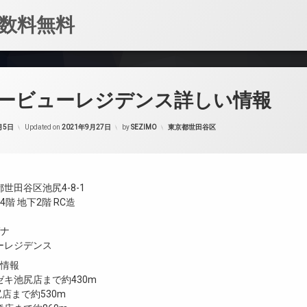
数料無料
ービューレジデンス詳しい情報
カテゴリー:
月5日
Updated on
2021年9月27日
by
SEZIMO
東京都世田谷区
世田谷区池尻4-8-1
階 地下2階 RC造
ガナ
ーレジデンス
設情報
キ池尻店まで約430m
池尻店まで約530m