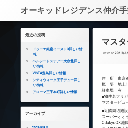
オーキッドレジデンス仲介手
コ
ン
左サイドバー
最近の投稿
テ
マスタ
ン
ツ
ドゥーエ銀座イースト3詳しい情
へ
Posted on
2021年6
報
ス
ベルシードステアー大森北詳し
キ
い情報
ッ
VISTA豊島詳しい情報
プ
住 所 東京都
シティウォーク王子デュー詳し
概 要 地上14
い情報
駐車場 有
アローマ王子本町詳しい情報
■物件名フリ
マスタービュ
■近隣周辺施
アーカイブ
スーパーオオゼ
OdakyuOX
2026年8月