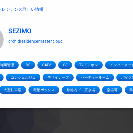
ーレジデンス詳しい情報
SEZIMO
orchidresidencemaster.cloud
4時間管理
BS
CATV
CS
TVドアホン
インターネッ
コンシェルジュ
デザイナーズ
パーティールーム
バイク
大型駐車場
宅配ボックス
敷地内ゴミ置き場
楽器可
防