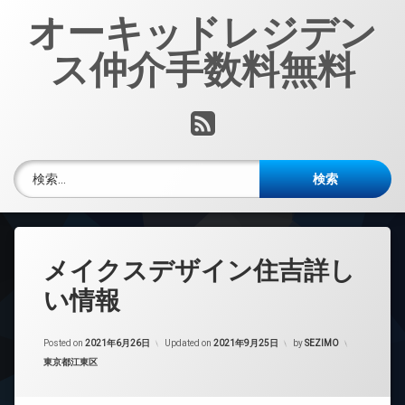
コ
オーキッドレジデン
ン
テ
ス仲介手数料無料
ン
ツ
へ
RSS
ス
キ
ッ
検索:
プ
メイクスデザイン住吉詳し
い情報
Posted on
2021年6月26日
Updated on
2021年9月25日
by
SEZIMO
カテゴリー:
東京都江東区