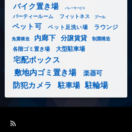
バイク置き場
バレーサービス
フィットネス
パーティールーム
プール
ペット可
ラウンジ
ペット足洗い場
内廊下
分譲賃貸
免震構造
制震構造
大型駐車場
各階ゴミ置き場
宅配ボックス
敷地内ゴミ置き場
楽器可
防犯カメラ
駐輪場
駐車場
RSS