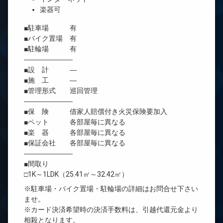
楽器可
■駐車場 有
■バイク置場 有
■駐輪場 有
―――――――
■設 計 ―
■施 工 ―
■管理形式 巡回管理
―――――――
■保 険 借家人賠償付き火災保険要加入
■ペット 各部屋毎に異なる
■楽 器 各部屋毎に異なる
■保証会社 各部屋毎に異なる
―――――――
■間取り
□1K～1LDK（25.41㎡～32.42㎡）
※駐車場・バイク置場・駐輪場の詳細はお問合せ下さい
ませ。
※カード決済希望時の決済手数料は、引越代還元金より
相殺となります。