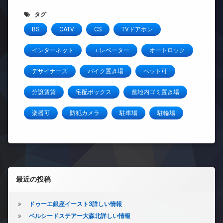
タグ
BS
CATV
CS
TVドアホン
インターネット
エレベーター
オートロック
デザイナーズ
バイク置き場
ペット可
分譲賃貸
宅配ボックス
敷地内ゴミ置き場
楽器可
防犯カメラ
駐車場
駐輪場
左サイドバー
最近の投稿
ドゥーエ銀座イースト3詳しい情報
ベルシードステアー大森北詳しい情報