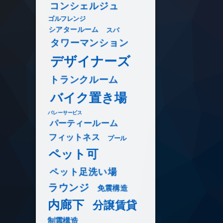
コンシェルジュ
ゴルフレンジ
シアタールーム
スパ
タワーマンション
デザイナーズ
トランクルーム
バイク置き場
バレーサービス
パーティールーム
フィットネス
プール
ペット可
ペット足洗い場
ラウンジ
免震構造
内廊下
分譲賃貸
制震構造