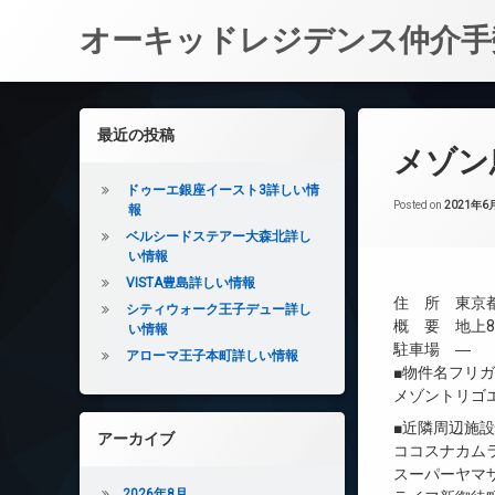
オーキッドレジデンス仲介手
コ
ン
左サイドバー
最近の投稿
テ
メゾン
ン
ツ
ドゥーエ銀座イースト3詳しい情
へ
Posted on
2021年6
報
ス
ベルシードステアー大森北詳し
キ
い情報
ッ
VISTA豊島詳しい情報
プ
住 所 東京都
シティウォーク王子デュー詳し
概 要 地上8
い情報
駐車場 ―
アローマ王子本町詳しい情報
■物件名フリ
メゾントリゴ
■近隣周辺施
アーカイブ
ココスナカムラ
スーパーヤマザ
2026年8月