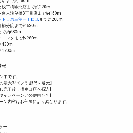
店まで約450m
浅草橋駅北店まで約270m
台東浅草橋3丁目店まで約160m
ート台東三筋一丁目店
まで約200m
橋分院まで約530m
で約680m
ニングまで約280m
430m
1700m
情報
ン中です。
の最大33％／引越代を還元】
し完了後→指定口座へ振込】
キャンペーンとの併用不可】
ーン内容はお部屋により異なります。
ター