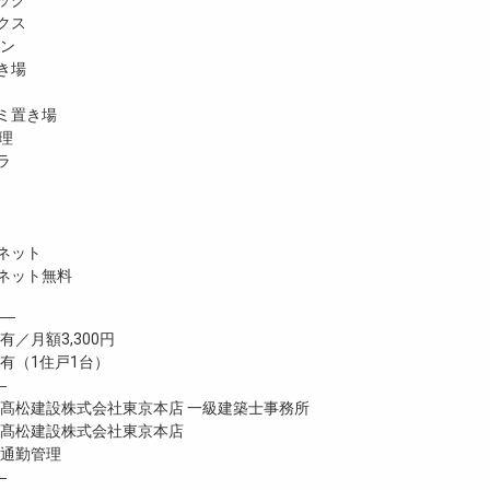
ック
クス
ホン
き場
ミ置き場
理
ラ
ネット
ネット無料
―
有／月額3,300円
（1住戸1台）
―
松建設株式会社東京本店 一級建築士事務所
松建設株式会社東京本店
通勤管理
―