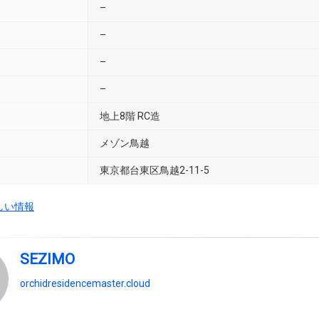
–
–
–
–
地上8階 RC造
メゾン鳥越
東京都台東区鳥越2-11-5
しい情報
SEZIMO
orchidresidencemaster.cloud