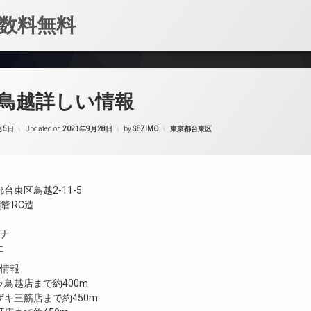
数料無料
鳥越詳しい情報
カテゴリー:
月5日
Updated on
2021年9月28日
by
SEZIMO
東京都台東区
台東区鳥越2-11-5
階 RC造
ガナ
エ
設情報
鳥越店まで約400m
キ三筋店まで約450m