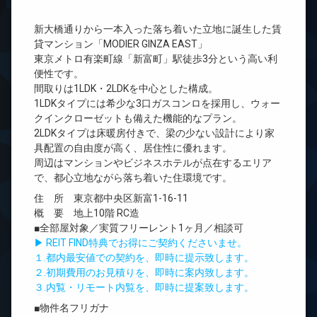
新大橋通りから一本入った落ち着いた立地に誕生した賃
貸マンション「MODIER GINZA EAST」
東京メトロ有楽町線「新富町」駅徒歩3分という高い利
便性です。
間取りは1LDK・2LDKを中心とした構成。
1LDKタイプには希少な3口ガスコンロを採用し、ウォー
クインクローゼットも備えた機能的なプラン。
2LDKタイプは床暖房付きで、梁の少ない設計により家
具配置の自由度が高く、居住性に優れます。
周辺はマンションやビジネスホテルが点在するエリア
で、都心立地ながら落ち着いた住環境です。
住 所 東京都中央区新富1-16-11
概 要 地上10階 RC造
■全部屋対象／実質フリーレント1ヶ月／相談可
▶ REIT FIND特典でお得にご契約くださいませ。
１.都内最安値での契約を、即時に提示致します。
２.初期費用のお見積りを、即時に案内致します。
３.内覧・リモート内覧を、即時に提案致します。
■物件名フリガナ