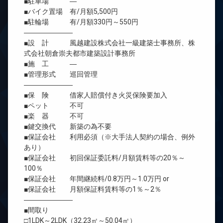
■駐車場 ―
■バイク置場 有/月額5,500円
■駐輪場 有/月額330円～550円
―――――――
■設 計 風越建設株式会社一級建築士事務所、株
式会社朝倉崇夫都市建築設計事務所
■施 工 ―
■管理形式 巡回管理
―――――――
■保 険 借家人賠償付き火災保険要加入
■ペット 不可
■楽 器 不可
■鍵交換代 新築の為不要
■保証会社 利用必須（※大手法人契約の場合、例外
あり）
■保証会社 初回保証委託料/月額賃料等の20％～
100％
■保証会社 年間継続料/0.8万円～1.0万円 or
■保証会社 月額保証料賃料等の1％～2％
―――――――
■間取り
□1LDK～2LDK（32.23㎡～50.04㎡）