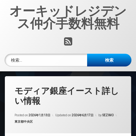
コ
オーキッドレジデン
ン
テ
ス仲介手数料無料
ン
ツ
へ
RSS
ス
キ
ッ
検索:
プ
モディア銀座イースト詳し
い情報
Posted on
2026年1月13日
Updated on
2026年6月17日
by
SEZIMO
カテゴリー:
東京都中央区