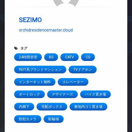
SEZIMO
orchidresidencemaster.cloud
タグ
24時間管理
BS
CATV
CS
REIT系ブランドマンション
TVドアホン
インターネット無料
エレベーター
オートロック
デザイナーズ
バイク置き場
内廊下
宅配ボックス
敷地内ゴミ置き場
防犯カメラ
駐輪場