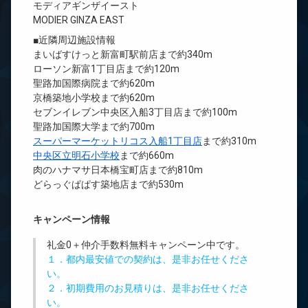
モディアギンザイースト
MODIER GINZA EAST
■近隣周辺施設情報
まいばすけっと新富町駅前店まで約340m
ローソン新富1丁目店まで約120m
聖路加国際病院まで約620m
京橋築地小学校まで約620m
セブンイレブン中央区入船3丁目店まで約100m
聖路加国際大学まで約700m
スーパーマーケットリコス入船1丁目店
まで約310m
中央区立明石小学校
まで約660m
肉のハナマサ日本橋宝町店まで約810m
どらっぐぱぱす築地店まで約530m
キャンペーン情報
礼金0
＋
仲介手数料無料
キャンペーン中です。
１．都内最安値での契約は、是非お任せくださ
い。
２．初期費用のお見積りは、是非お任せくださ
い。