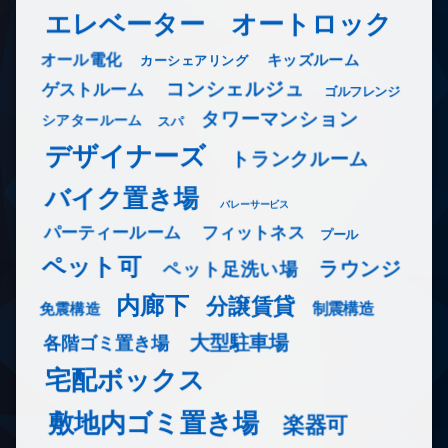
エレベーター
オートロック
オール電化
キッズルーム
カーシェアリング
コンシェルジュ
ゲストルーム
ゴルフレンジ
タワーマンション
シアタールーム
スパ
デザイナーズ
トランクルーム
バイク置き場
バレーサービス
フィットネス
パーティールーム
プール
ペット可
ラウンジ
ペット足洗い場
内廊下
分譲賃貸
免震構造
制震構造
大型駐車場
各階ゴミ置き場
宅配ボックス
敷地内ゴミ置き場
楽器可