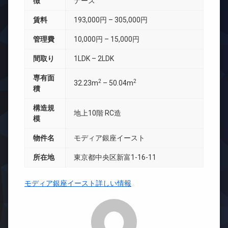
徴
ナーズ
賃料
193,000円 – 305,000円
管理費
10,000円 – 15,000円
間取り
1LDK – 2LDK
専有面
2
2
32.23m
– 50.04m
積
構造規
地上10階 RC造
模
物件名
モディア銀座イースト
所在地
東京都中央区新富1-16-11
モディア銀座イースト詳しい情報