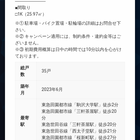
―――――――
■間取り
□1K（25.97㎡）
※① 駐車場・バイク置場・駐輪場の詳細はお問合せ下
さい。
※② キャンペーン適用には、制約条件・違約金等はご
ざいません。
※③ 初期費用概算は日中の時間では10分以内を心がけ
ております。
総戸
35戸
数
築年
2023年6月
月
東急田園都市線「駒沢大学駅」徒歩2分
東急田園都市線「三軒茶屋駅」徒歩20
最寄
分
駅
東急世田谷線「三軒茶屋駅」徒歩20分
東急世田谷線「西太子堂駅」徒歩21分
東急田園都市線「桜新町駅」徒歩27分