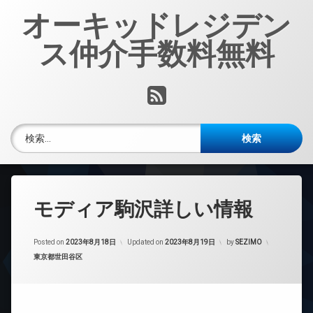
コ
オーキッドレジデン
ン
テ
ス仲介手数料無料
ン
ツ
へ
RSS
ス
キ
ッ
検索:
プ
モディア駒沢詳しい情報
Posted on
2023年8月18日
Updated on
2023年8月19日
by
SEZIMO
カテゴリー:
東京都世田谷区