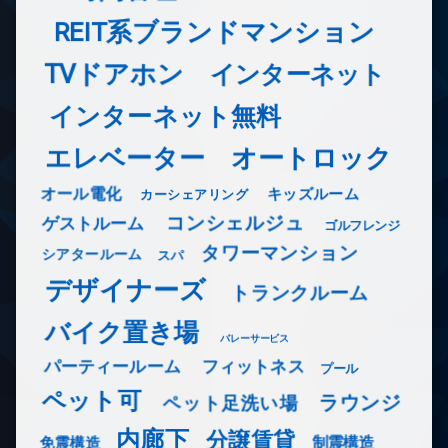
REIT系ブランドマンション
TVドアホン
インターネット
インターネット無料
エレベーター
オートロック
オール電化
キッズルーム
カーシェアリング
コンシェルジュ
ゲストルーム
ゴルフレンジ
タワーマンション
シアタールーム
スパ
デザイナーズ
トランクルーム
バイク置き場
バレーサービス
フィットネス
パーティールーム
プール
ペット可
ラウンジ
ペット足洗い場
内廊下
分譲賃貸
免震構造
制震構造