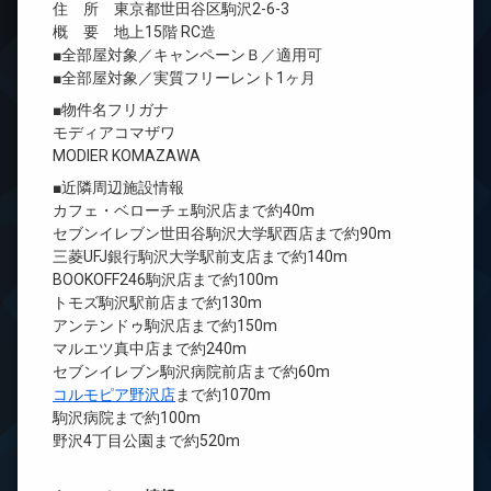
住 所 東京都世田谷区駒沢2-6-3
概 要 地上15階 RC造
■全部屋対象／キャンペーンＢ／適用可
■全部屋対象／実質フリーレント1ヶ月
■物件名フリガナ
モディアコマザワ
MODIER KOMAZAWA
■近隣周辺施設情報
カフェ・ベローチェ駒沢店まで約40m
セブンイレブン世田谷駒沢大学駅西店まで約90m
三菱UFJ銀行駒沢大学駅前支店まで約140m
BOOKOFF246駒沢店まで約100m
トモズ駒沢駅前店まで約130m
アンテンドゥ駒沢店まで約150m
マルエツ真中店まで約240m
セブンイレブン駒沢病院前店まで約60m
コルモピア野沢店
まで約1070m
駒沢病院まで約100m
野沢4丁目公園まで約520m