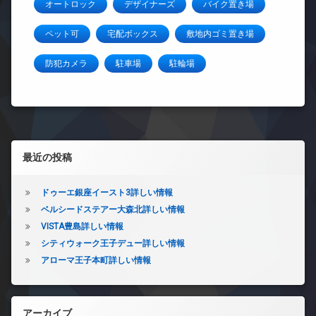
オートロック
デザイナーズ
バイク置き場
ペット可
宅配ボックス
敷地内ゴミ置き場
防犯カメラ
駐車場
駐輪場
左サイドバー
最近の投稿
ドゥーエ銀座イースト3詳しい情報
ベルシードステアー大森北詳しい情報
VISTA豊島詳しい情報
シティウォーク王子デュー詳しい情報
アローマ王子本町詳しい情報
アーカイブ