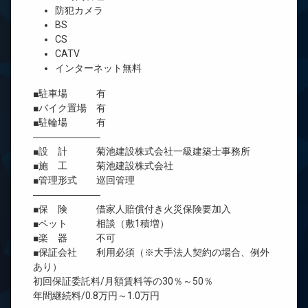
防犯カメラ
BS
CS
CATV
インターネット無料
■駐車場 有
■バイク置場 有
■駐輪場 有
―――――――
■設 計 菊池建設株式会社一級建築士事務所
■施 工 菊池建設株式会社
■管理形式 巡回管理
―――――――
■保 険 借家人賠償付き火災保険要加入
■ペット 相談（敷1積増）
■楽 器 不可
■保証会社 利用必須（※大手法人契約の場合、例外
あり）
初回保証委託料/月額賃料等の30％～50％
年間継続料/0.8万円～1.0万円