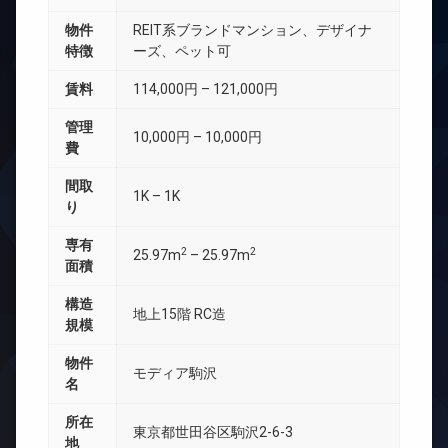
物件
REIT系ブランドマンション、デザイナ
特徴
ーズ、ペット可
賃料
114,000円 – 121,000円
管理
10,000円 – 10,000円
費
間取
1K – 1K
り
専有
2
2
25.97m
– 25.97m
面積
構造
地上15階 RC造
規模
物件
モディア駒沢
名
所在
東京都世田谷区駒沢2-6-3
地